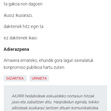
ta gakoa non dagoen
ikusiz ikusarazi,
dakitenek hitz egin ta
ez dakitenek ikasi.
Adierazpena
Amaiera emateko, ehundik gora lagun seinalatuk
konpromiso publikoa hartu zuten.
GIZARTEA
URNIETA
AIURRI hedabideak eskualdeko nortasun hitzak
jaso eta zabaltzen ditu. Harpidedun eginda, tokiko
albisteak euskaraz lantzen dituen komunikabidea