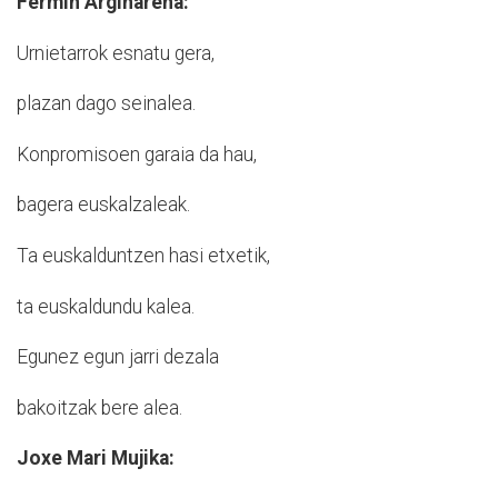
Fermin Argiñarena:
Urnietarrok esnatu gera,
plazan dago seinalea.
Konpromisoen garaia da hau,
bagera euskalzaleak.
Ta euskalduntzen hasi etxetik,
ta euskaldundu kalea.
Egunez egun jarri dezala
bakoitzak bere alea.
Joxe Mari Mujika: