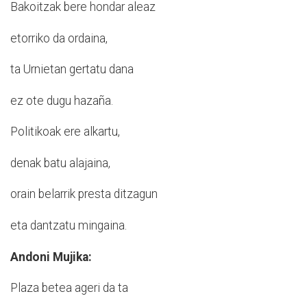
Bakoitzak bere hondar aleaz
etorriko da ordaina,
ta Urnietan gertatu dana
ez ote dugu hazaña.
Politikoak ere alkartu,
denak batu alajaina,
orain belarrik presta ditzagun
eta dantzatu mingaina.
Andoni Mujika:
Plaza betea ageri da ta