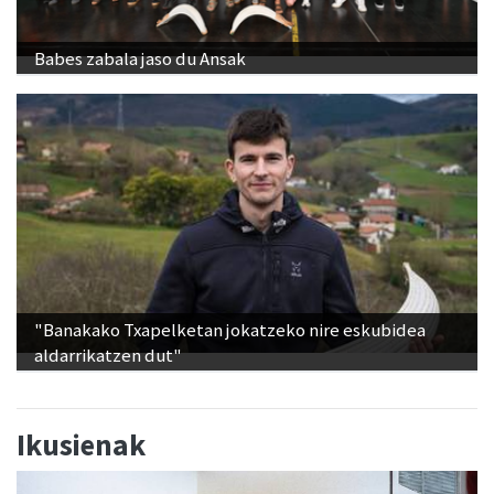
Babes zabala jaso du Ansak
"Banakako Txapelketan jokatzeko nire eskubidea
aldarrikatzen dut"
Ikusienak