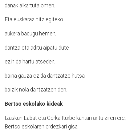
danak alkartuta omen.
Eta euskaraz hitz egiteko
aukera badugu hemen,
dantza eta aditu aipatu dute
ezin da hartu atseden,
baina gauza ez da dantzatze hutsa
baizik nola dantzatzen den.
Bertso eskolako kideak
Izaskun Labat eta Gorka Iturbe kantari aritu ziren ere,
Bertso eskolaren ordezkari gisa: