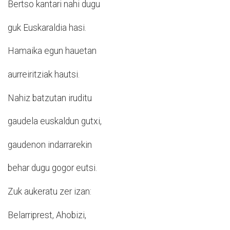
Bertso kantari nahi dugu
guk Euskaraldia hasi.
Hamaika egun hauetan
aurreiritziak hautsi.
Nahiz batzutan iruditu
gaudela euskaldun gutxi,
gaudenon indarrarekin
behar dugu gogor eutsi.
Zuk aukeratu zer izan:
Belarriprest, Ahobizi,