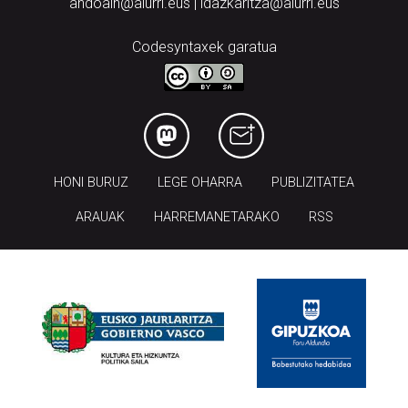
andoain@aiurri.eus | idazkaritza@aiurri.eus
Codesyntaxek garatua
HONI BURUZ
LEGE OHARRA
PUBLIZITATEA
ARAUAK
HARREMANETARAKO
RSS