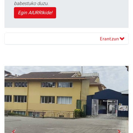
babestuko duzu.
Egin AIURRIkide!
Erantzun