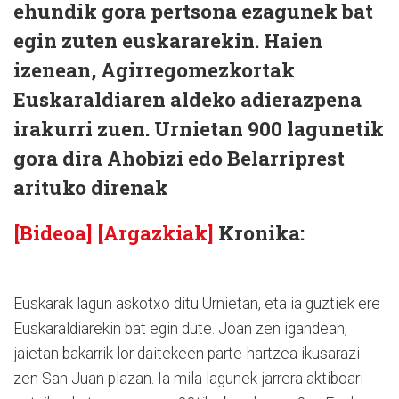
ehundik gora pertsona ezagunek bat
egin zuten euskararekin. Haien
izenean, Agirregomezkortak
Euskaraldiaren aldeko adierazpena
irakurri zuen. Urnietan 900 lagunetik
gora dira Ahobizi edo Belarriprest
arituko direnak
[Bideoa]
[Argazkiak]
Kronika:
Euskarak lagun askotxo ditu Urnietan, eta ia guztiek ere
Euskaraldiarekin bat egin dute. Joan zen igandean,
jaietan bakarrik lor daitekeen parte-hartzea ikusarazi
zen San Juan plazan. Ia mila lagunek jarrera aktiboari