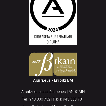
Aiurri.eus - Erroitz BM
Arantzibia plaza, 4-5 behea | ANDOAIN
Tel.: 943 300 732 | Faxa: 943 300 731