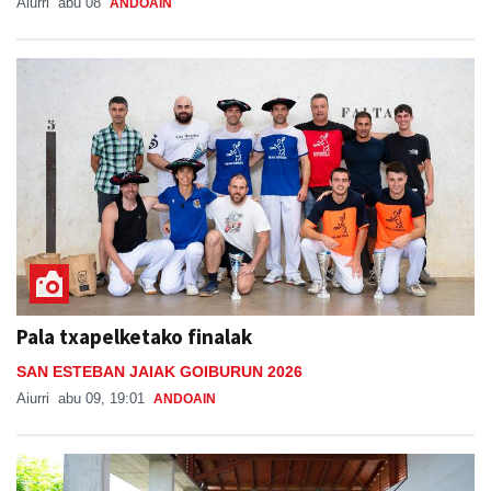
Aiurri
abu 08
ANDOAIN
Pala txapelketako finalak
SAN ESTEBAN JAIAK GOIBURUN 2026
Aiurri
abu 09, 19:01
ANDOAIN