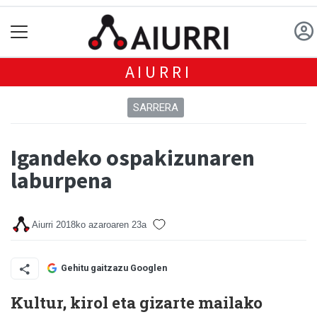
AIURRI
SARRERA
Igandeko ospakizunaren
laburpena
Aiurri
2018ko azaroaren 23a
Gehitu gaitzazu Googlen
Kultur, kirol eta gizarte mailako