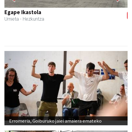
Previous
Next
Egape Ikastola
Urnieta
- Hezkuntza
Erromeria, Goiburuko jaiei amaiera emateko