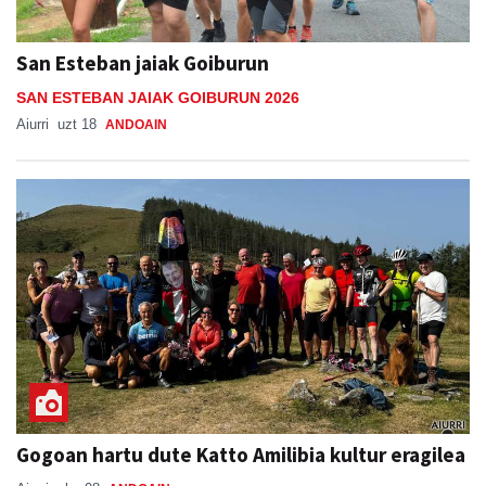
San Esteban jaiak Goiburun
SAN ESTEBAN JAIAK GOIBURUN 2026
Aiurri
uzt 18
ANDOAIN
Gogoan hartu dute Katto Amilibia kultur eragilea