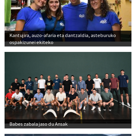
Kantujira, auzo-afaria eta dantzaldia, asteburuko
ospakizunei ekiteko
Babes zabala jaso du Ansak