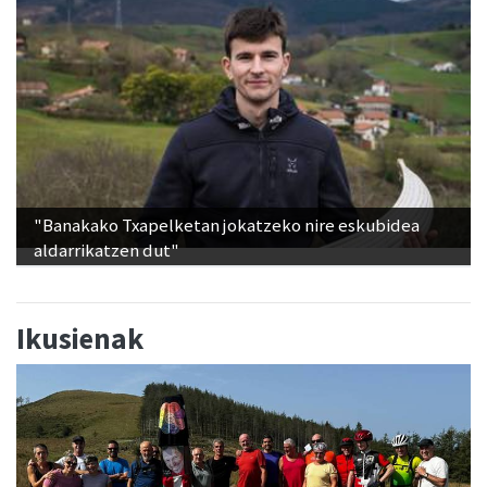
"Banakako Txapelketan jokatzeko nire eskubidea
aldarrikatzen dut"
Ikusienak