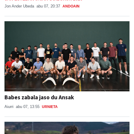
Jon Ander Ubeda
abu 07, 20:37
ANDOAIN
Babes zabala jaso du Ansak
Aiurri
abu 07, 13:55
URNIETA