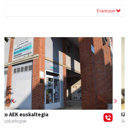
Erantzun
Previous
Next
IZT Informatika Zerbitzu Integrala
Andoain
- IKT