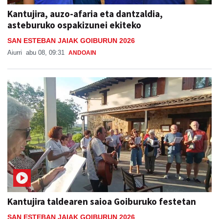
Kantujira, auzo-afaria eta dantzaldia,
asteburuko ospakizunei ekiteko
SAN ESTEBAN JAIAK GOIBURUN 2026
Aiurri
abu 08, 09:31
ANDOAIN
Kantujira taldearen saioa Goiburuko festetan
SAN ESTEBAN JAIAK GOIBURUN 2026