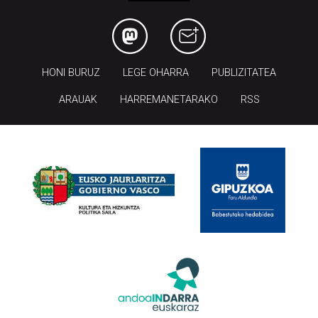
HONI BURUZ
LEGE OHARRA
PUBLIZITATEA
ARAUAK
HARREMANETARAKO
RSS