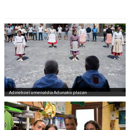
Adinekoei omenaldia Adunako plazan