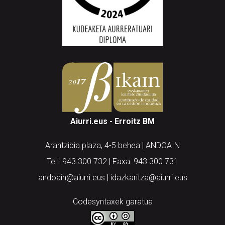
Aiurri.eus - Erroitz BM
Arantzibia plaza, 4-5 behea | ANDOAIN
Tel.: 943 300 732 | Faxa: 943 300 731
andoain@aiurri.eus | idazkaritza@aiurri.eus
Codesyntaxek garatua