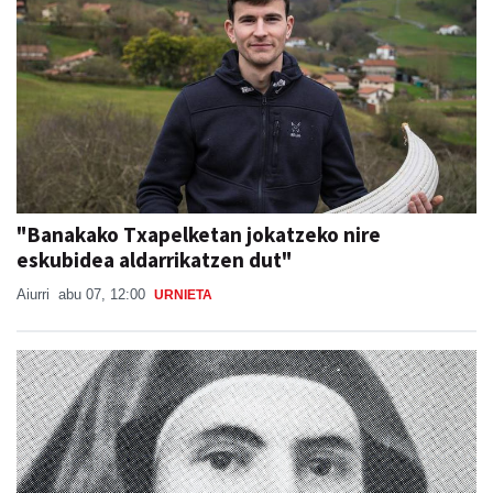
"Banakako Txapelketan jokatzeko nire
eskubidea aldarrikatzen dut"
Aiurri
abu 07, 12:00
URNIETA