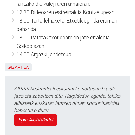
jantziko dio kalejiraren amaieran.
12:30 Bideoaren estreinaldia Kontzejupean.
13:00 Tarta lehiaketa. Etxetik eginda eraman
behar da.
13:00 Patatak txorixoarekin jate erraldoia
Goikoplazan.
14:00 Argazki jendetsua.
GIZARTEA
AIURRI hedabideak eskualdeko nortasun hitzak
jaso eta zabaltzen ditu. Harpidedun eginda, tokiko
albisteak euskaraz lantzen dituen komunikabidea
babestuko duzu.
Egin AIURRIkide!