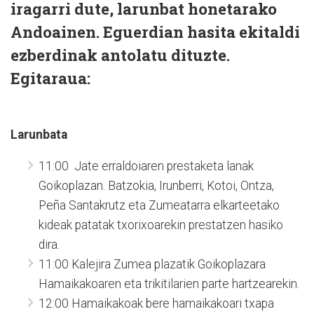
iragarri dute, larunbat honetarako
Andoainen. Eguerdian hasita ekitaldi
ezberdinak antolatu dituzte.
Egitaraua:
Larunbata
11:00 Jate erraldoiaren prestaketa lanak
Goikoplazan. Batzokia, Irunberri, Kotoi, Ontza,
Peña Santakrutz eta Zumeatarra elkarteetako
kideak patatak txorixoarekin prestatzen hasiko
dira.
11:00 Kalejira Zumea plazatik Goikoplazara
Hamaikakoaren eta trikitilarien parte hartzearekin.
12:00 Hamaikakoak bere hamaikakoari txapa