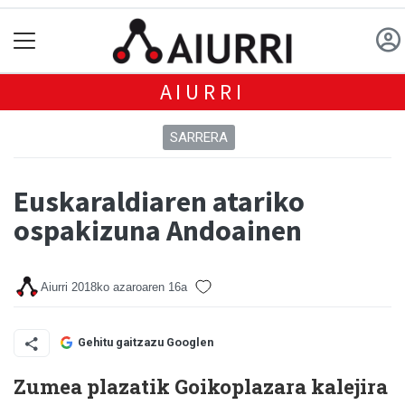
AIURRI
SARRERA
Euskaraldiaren atariko
ospakizuna Andoainen
Aiurri
2018ko azaroaren 16a
Gehitu gaitzazu Googlen
Zumea plazatik Goikoplazara kalejira