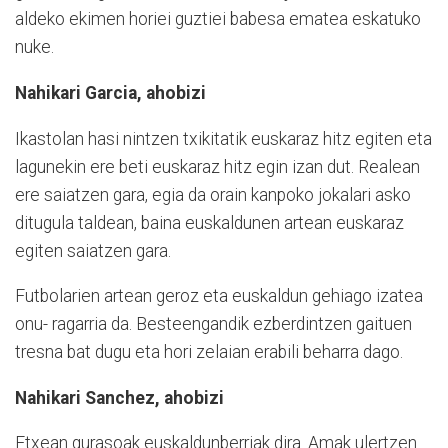
aldeko ekimen horiei guztiei babesa ematea eskatuko
nuke.
Nahikari Garcia, ahobizi
Ikastolan hasi nintzen txikitatik euskaraz hitz egiten eta
lagunekin ere beti euskaraz hitz egin izan dut. Realean
ere saiatzen gara, egia da orain kanpoko jokalari asko
ditugula taldean, baina euskaldunen artean euskaraz
egiten saiatzen gara.
Futbolarien artean geroz eta euskaldun gehiago izatea
onu- ragarria da. Besteengandik ezberdintzen gaituen
tresna bat dugu eta hori zelaian erabili beharra dago.
Nahikari Sanchez, ahobizi
Etxean gurasoak euskaldunberriak dira. Amak ulertzen