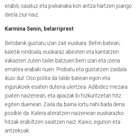
erabili, saiatuz eta pixkanaka kon antza hartzen joango
direla ziur naiz.
Karmina Senin, belarriprest
Betidanik gustatu izan zait euskara. Behin batean,
kaletik nindoala, euskaraz abesten eta kantatzen
irakasten zuten tailer batzuen berri izan eta izena
ematea erabaki nuen. Probatu eta gustatzen zaidala
ikusi dut. Oso polita da talde batean egon eta
ingurukoek esaten dutena ulertzea. Adibidez mezara
joaten naizenean, eta apaizak bi hizkuntzetan hitz
egiten duenean. Zaila da, baina lortu nahi bada dena
posible da. Kalera ateratzen naizenean euskarazko
hitzak erabiltzen saiatzen naiz: Kaixo, egunon eta
antzekoak.