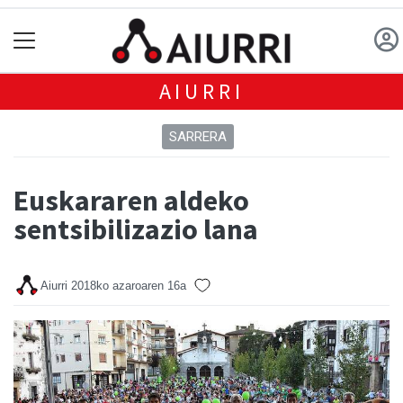
AIURRI
SARRERA
Euskararen aldeko
sentsibilizazio lana
Aiurri
2018ko azaroaren 16a