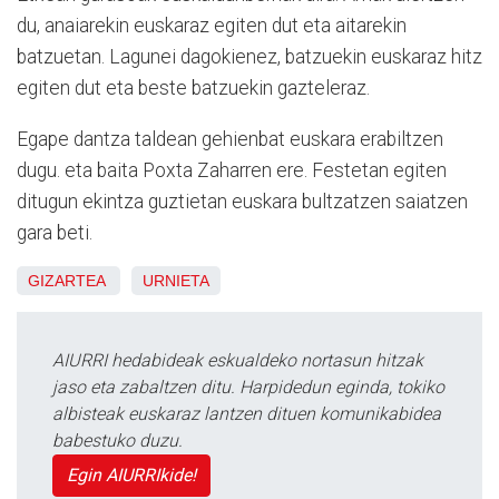
du, anaiarekin euskaraz egiten dut eta aitarekin
batzuetan. Lagunei dagokienez, batzuekin euskaraz hitz
egiten dut eta beste batzuekin gazteleraz.
Egape dantza taldean gehienbat euskara erabiltzen
dugu. eta baita Poxta Zaharren ere. Festetan egiten
ditugun ekintza guztietan euskara bultzatzen saiatzen
gara beti.
GIZARTEA
URNIETA
AIURRI hedabideak eskualdeko nortasun hitzak
jaso eta zabaltzen ditu. Harpidedun eginda, tokiko
albisteak euskaraz lantzen dituen komunikabidea
babestuko duzu.
Egin AIURRIkide!