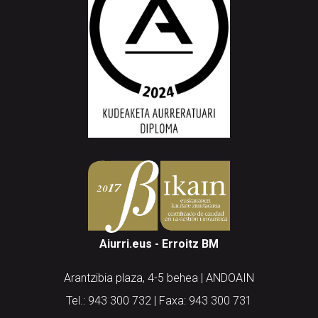
Aiurri.eus - Erroitz BM
Arantzibia plaza, 4-5 behea | ANDOAIN
Tel.: 943 300 732 | Faxa: 943 300 731