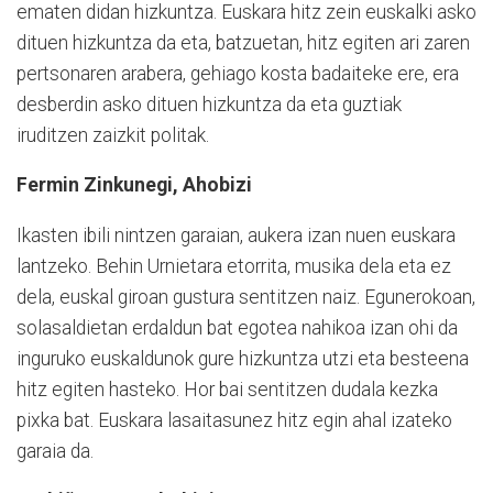
ematen didan hizkuntza. Euskara hitz zein euskalki asko
dituen hizkuntza da eta, batzuetan, hitz egiten ari zaren
pertsonaren arabera, gehiago kosta badaiteke ere, era
desberdin asko dituen hizkuntza da eta guztiak
iruditzen zaizkit politak.
Fermin Zinkunegi, Ahobizi
Ikasten ibili nintzen garaian, aukera izan nuen euskara
lantzeko. Behin Urnietara etorrita, musika dela eta ez
dela, euskal giroan gustura sentitzen naiz. Egunerokoan,
solasaldietan erdaldun bat egotea nahikoa izan ohi da
inguruko euskaldunok gure hizkuntza utzi eta besteena
hitz egiten hasteko. Hor bai sentitzen dudala kezka
pixka bat. Euskara lasaitasunez hitz egin ahal izateko
garaia da.