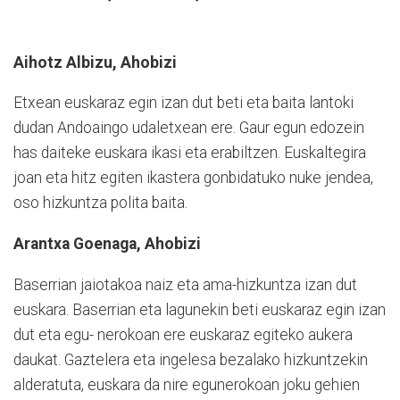
Aihotz Albizu, Ahobizi
Etxean euskaraz egin izan dut beti eta baita lantoki
dudan Andoaingo udaletxean ere. Gaur egun edozein
has daiteke euskara ikasi eta erabiltzen. Euskaltegira
joan eta hitz egiten ikastera gonbidatuko nuke jendea,
oso hizkuntza polita baita.
Arantxa Goenaga, Ahobizi
Baserrian jaiotakoa naiz eta ama-hizkuntza izan dut
euskara. Baserrian eta lagunekin beti euskaraz egin izan
dut eta egu- nerokoan ere euskaraz egiteko aukera
daukat. Gaztelera eta ingelesa bezalako hizkuntzekin
alderatuta, euskara da nire egunerokoan joku gehien