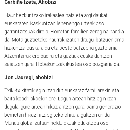
Garbiñe Izeta, Ahobizi
Haur hezkuntzako irakaslea naiz eta argi daukat
euskararen ikaskuntzan lehenengo urteak oso
garrantzitsuak direla. Horretan familien zeregina handia
da. Mota guztietako haurrak izaten ditugu, batzuen ama-
hizkuntza euskara da eta beste batzuena gaztelania.
Atzerritarrak ere badira eta guztiak euskalduntzen
saiatzen gara. Hobekuntzak ikustea oso pozgarria da.
Jon Jauregi, ahobizi
Txiki-txikitatik egin izan dut euskaraz familiarekin eta
baita koadrilakoekin ere. Lagun artean hitz egin izan
dugula, gure artean hikaz aritzen gara, baina generazio
berrietan hikaz hitz egiteko ohitura galtzen ari da.
Mundu globalizatuan heldulekuak edukitzea oso