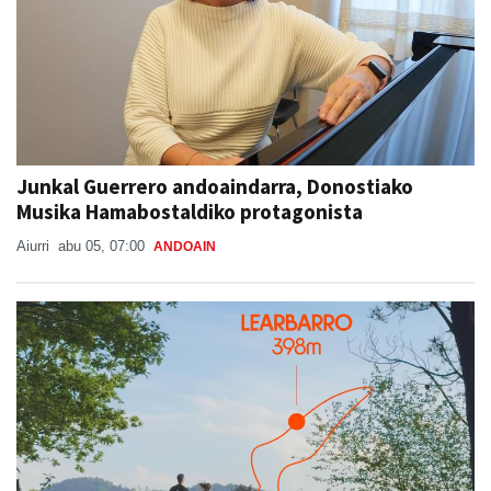
Junkal Guerrero andoaindarra, Donostiako
Musika Hamabostaldiko protagonista
Aiurri
abu 05, 07:00
ANDOAIN