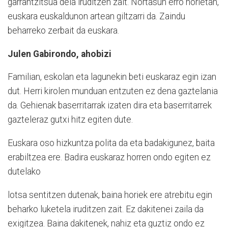
garrantzitsua dela iruditzen zait. Nortasun erro horietan,
euskara euskaldunon artean giltzarri da. Zaindu
beharreko zerbait da euskara.
Julen Gabirondo, ahobizi
Familian, eskolan eta lagunekin beti euskaraz egin izan
dut. Herri kirolen munduan entzuten ez dena gaztelania
da. Gehienak baserritarrak izaten dira eta baserritarrek
gazteleraz gutxi hitz egiten dute.
Euskara oso hizkuntza polita da eta badakigunez, baita
erabiltzea ere. Badira euskaraz horren ondo egiten ez
dutelako
lotsa sentitzen dutenak, baina horiek ere atrebitu egin
beharko luketela iruditzen zait. Ez dakitenei zaila da
exigitzea. Baina dakitenek, nahiz eta guztiz ondo ez