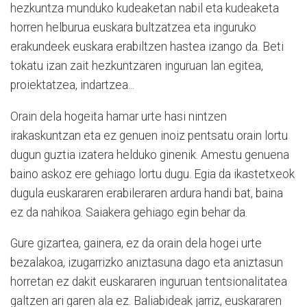
hezkuntza munduko kudeaketan nabil eta kudeaketa
horren helburua euskara bultzatzea eta inguruko
erakundeek euskara erabiltzen hastea izango da. Beti
tokatu izan zait hezkuntzaren inguruan lan egitea,
proiektatzea, indartzea...
Orain dela hogeita hamar urte hasi nintzen
irakaskuntzan eta ez genuen inoiz pentsatu orain lortu
dugun guztia izatera helduko ginenik. Amestu genuena
baino askoz ere gehiago lortu dugu. Egia da ikastetxeok
dugula euskararen erabileraren ardura handi bat, baina
ez da nahikoa. Saiakera gehiago egin behar da.
Gure gizartea, gainera, ez da orain dela hogei urte
bezalakoa, izugarrizko aniztasuna dago eta aniztasun
horretan ez dakit euskararen inguruan tentsionalitatea
galtzen ari garen ala ez. Baliabideak jarriz, euskararen