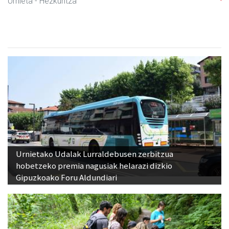
Urnieta
- Hezkuntza
Urnietako Udalak Lurraldebusen zerbitzua
hobetzeko premia nagusiak helarazi dizkio
Gipuzkoako Foru Aldundiari