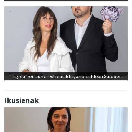
"Tigrea"ren aurre-estreinaldia, arratsaldean Saroben
Ikusienak