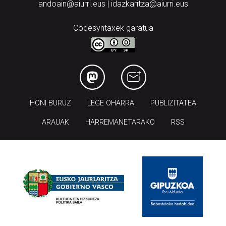
andoain@aiurri.eus | idazkaritza@aiurri.eus
Codesyntaxek garatua
HONI BURUZ
LEGE OHARRA
PUBLIZITATEA
ARAUAK
HARREMANETARAKO
RSS