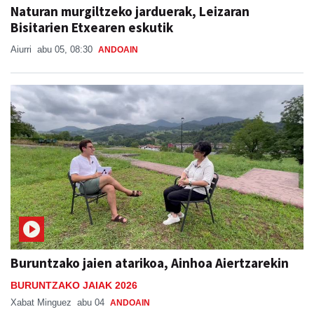
Naturan murgiltzeko jarduerak, Leizaran
Bisitarien Etxearen eskutik
Aiurri
abu 05, 08:30
ANDOAIN
Buruntzako jaien atarikoa, Ainhoa Aiertzarekin
BURUNTZAKO JAIAK 2026
Xabat Minguez
abu 04
ANDOAIN