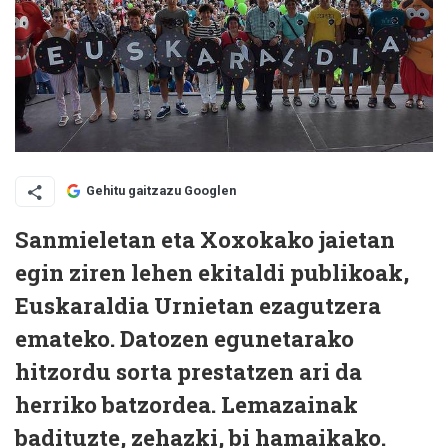
Gehitu gaitzazu Googlen
Sanmieletan eta Xoxokako jaietan
egin ziren lehen ekitaldi publikoak,
Euskaraldia Urnietan ezagutzera
emateko. Datozen egunetarako
hitzordu sorta prestatzen ari da
herriko batzordea. Lemazainak
badituzte, zehazki, bi hamaikako.