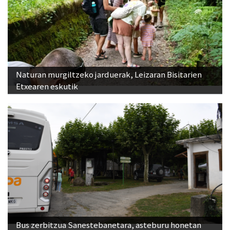
Naturan murgiltzeko jarduerak, Leizaran Bisitarien
Etxearen eskutik
Bus zerbitzua Sanestebanetara, asteburu honetan