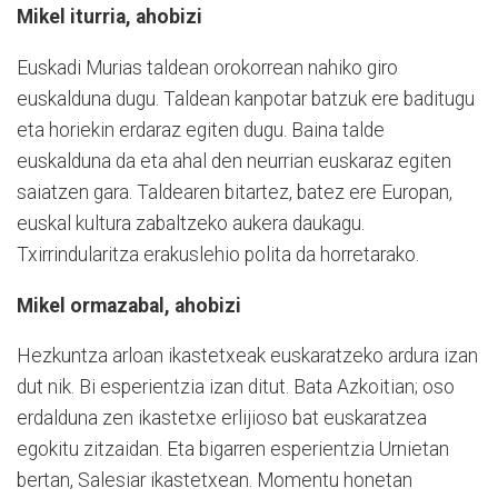
Mikel iturria, ahobizi
Euskadi Murias taldean orokorrean nahiko giro
euskalduna dugu. Taldean kanpotar batzuk ere baditugu
eta horiekin erdaraz egiten dugu. Baina talde
euskalduna da eta ahal den neurrian euskaraz egiten
saiatzen gara. Taldearen bitartez, batez ere Europan,
euskal kultura zabaltzeko aukera daukagu.
Txirrindularitza erakuslehio polita da horretarako.
Mikel ormazabal, ahobizi
Hezkuntza arloan ikastetxeak euskaratzeko ardura izan
dut nik. Bi esperientzia izan ditut. Bata Azkoitian; oso
erdalduna zen ikastetxe erlijioso bat euskaratzea
egokitu zitzaidan. Eta bigarren esperientzia Urnietan
bertan, Salesiar ikastetxean. Momentu honetan