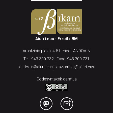
Aiurri.eus - Erroitz BM
Arantzibia plaza, 4-5 behea | ANDOAIN
Tel.: 943 300 732 | Faxa: 943 300 731
andoain@aiurri.eus | idazkaritza@aiurri.eus
Codesyntaxek garatua