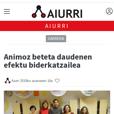
AIURRI
SARRERA
Animoz beteta daudenen
efektu biderkatzailea
Aiurri
2018ko azaroaren 16a