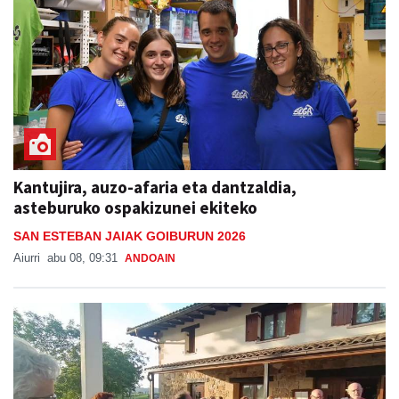
Kantujira, auzo-afaria eta dantzaldia,
asteburuko ospakizunei ekiteko
SAN ESTEBAN JAIAK GOIBURUN 2026
Aiurri
abu 08, 09:31
ANDOAIN