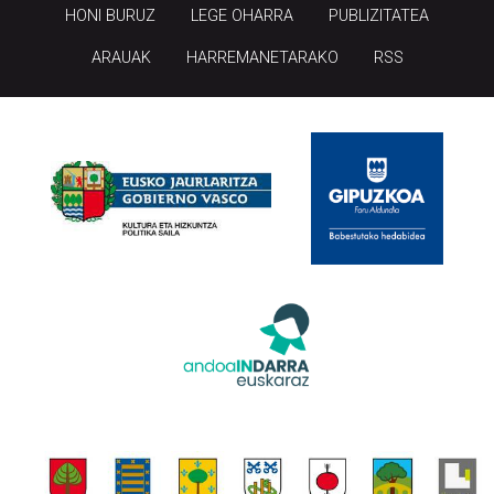
HONI BURUZ
LEGE OHARRA
PUBLIZITATEA
ARAUAK
HARREMANETARAKO
RSS