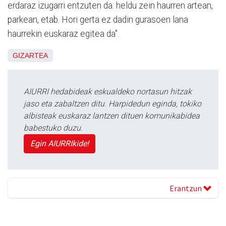
erdaraz izugarri entzuten da: heldu zein haurren artean,
parkean, etab. Hori gerta ez dadin gurasoen lana
haurrekin euskaraz egitea da".
GIZARTEA
AIURRI hedabideak eskualdeko nortasun hitzak
jaso eta zabaltzen ditu. Harpidedun eginda, tokiko
albisteak euskaraz lantzen dituen komunikabidea
babestuko duzu.
Egin AIURRIkide!
Erantzun