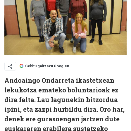
Gehitu gaitzazu Googlen
Andoaingo Ondarreta ikastetxean
lekukotza emateko boluntarioak ez
dira falta. Lau lagunekin hitzordua
ipini, eta zazpi hurbildu dira. Oro har,
denek ere gurasoengan jartzen dute
euskararen erabilera sustatzeko