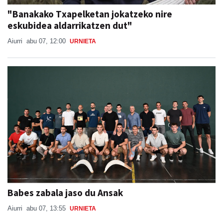
"Banakako Txapelketan jokatzeko nire
eskubidea aldarrikatzen dut"
Aiurri
abu 07, 12:00
URNIETA
Babes zabala jaso du Ansak
Aiurri
abu 07, 13:55
URNIETA