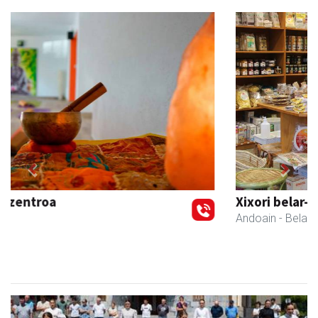
Previous
Next
Xixori belar-denda
Andoain
- Belar-denda