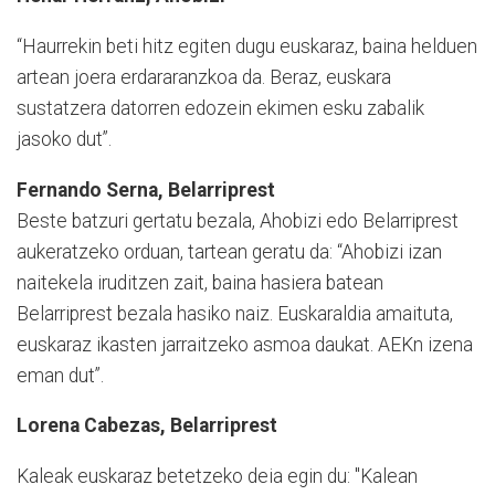
“Haurrekin beti hitz egiten dugu euskaraz, baina helduen
artean joera erdararanzkoa da. Beraz, euskara
sustatzera datorren edozein ekimen esku zabalik
jasoko dut”.
Fernando Serna
, Belarriprest
Beste batzuri gertatu bezala, Ahobizi edo Belarriprest
aukeratzeko orduan, tartean geratu da: “Ahobizi izan
naitekela iruditzen zait, baina hasiera batean
Belarriprest bezala hasiko naiz. Euskaraldia amaituta,
euskaraz ikasten jarraitzeko asmoa daukat. AEKn izena
eman dut”.
Lorena Cabezas, Belarriprest
Kaleak euskaraz betetzeko deia egin du: "Kalean