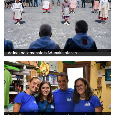
Adinekoei omenaldia Adunako plazan