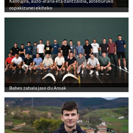
Kantujira, auzo-afaria eta dantzaldia, asteburuko
ospakizunei ekiteko
Babes zabala jaso du Ansak