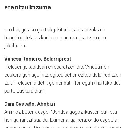
erantzukizuna
Oro har, guraso guztiak jakitun dira erantzukizun
handikoa dela hizkuntzaren aurrean hartzen den
jokabidea.
Vanesa Romero
, Belarriprest
Helduen jokabideari erreparatzen dio: “Andoainen
euskara gehiago hitz egitea beharrezkoa dela iruditzen
zait. Helduen aldetik gehienbat. Horregatik hartuko dut
parte Euskaraldian”.
Dani Castaño
, Ahobizi
Animoz beterik dago: “Jendea gogoz ikusten dut, eta
hori garrantzitsua da. Ekimena, gainera, ondo dagoela
esango nuke. Pixkanaka hitz egitera animatzeko modu