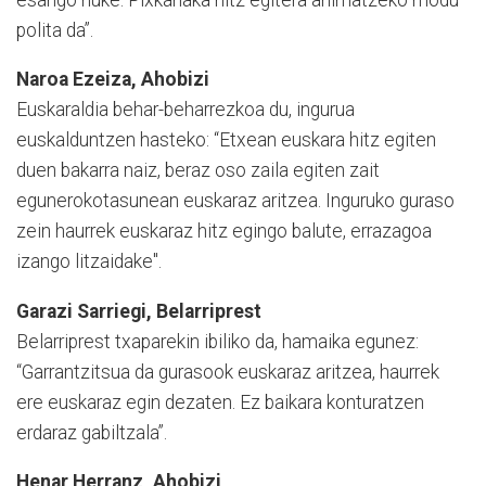
polita da”.
Naroa Ezeiza, Ahobizi
Euskaraldia behar-beharrezkoa du, ingurua
euskalduntzen hasteko: “Etxean euskara hitz egiten
duen bakarra naiz, beraz oso zaila egiten zait
egunerokotasunean euskaraz aritzea. Inguruko guraso
zein haurrek euskaraz hitz egingo balute, errazagoa
izango litzaidake".
Garazi Sarriegi,
Belarriprest
Belarriprest txaparekin ibiliko da, hamaika egunez:
“Garrantzitsua da gurasook euskaraz aritzea, haurrek
ere euskaraz egin dezaten. Ez baikara konturatzen
erdaraz gabiltzala”.
Henar Herranz, Ahobizi