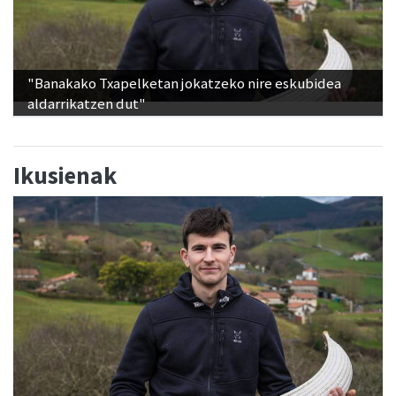
"Banakako Txapelketan jokatzeko nire eskubidea
aldarrikatzen dut"
Ikusienak