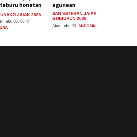
steburu honetan
egunean
SAN ESTEBAN JAIAK
UNAKO JAIAK 2026
GOIBURUN 2026
rri
abu 05, 08:47
Aiurri
abu 03
ANDOAIN
UNA