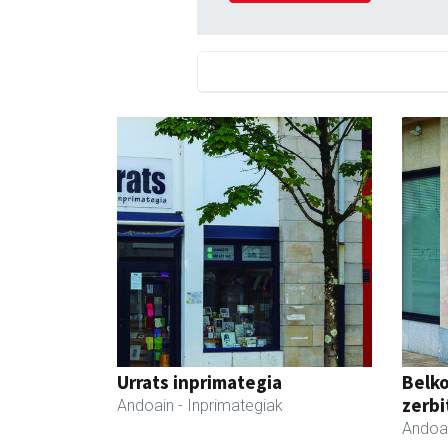
Urrats inprimategia
Belko
zerbi
Andoain
- Inprimategiak
Andoa