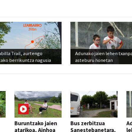
billa Trail, aurtengo
Adunako jaien lehen txanp
tako berrikuntza nagusia
asteburu honetan
Buruntzako jaien
Bus zerbitzua
Ad
atarikoa, Ainhoa
Sanestebanetara,
le