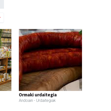
Ormaki urdaitegia
Andoain
- Urdaitegiak