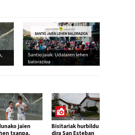
a,
Santio jaiak: Udalaren lehen
balorazioa
unako jaien
Bisitariak hurbildu
hen txanpa,
dira San Esteban