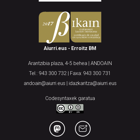
Aiurri.eus - Erroitz BM
Arantzibia plaza, 4-5 behea | ANDOAIN
Tel.: 943 300 732 | Faxa: 943 300 731
andoain@aiurri.eus | idazkaritza@aiurri.eus
Codesyntaxek garatua