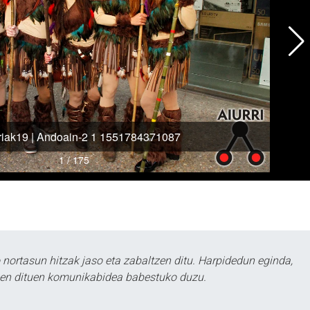
ortasun hitzak jaso eta zabaltzen ditu. Harpidedun eginda,
tzen dituen komunikabidea babestuko duzu.