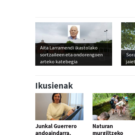
Aita Larramendi ikastolako
sortzaileen eta ondorengoen
Sora
arteko katebegia
jaie
Ikusienak
Junkal Guerrero
Naturan
andoaindarra,
murgiltzeko