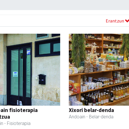
Erantzun
ain fisioterapia
Xixori belar-denda
tzua
Andoain
- Belar-denda
in
- Fisioterapia