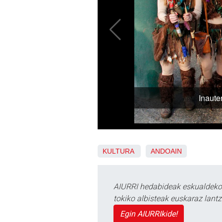
KULTURA
ANDOAIN
AIURRI hedabideak eskualdeko n
tokiko albisteak euskaraz lan
Egin AIURRIkide!