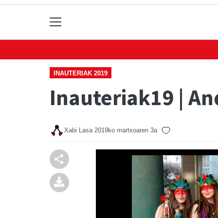
INAUTERIAK 2019
Inauteriak19 | A
Xabi Lasa
2019ko martxoaren 3a