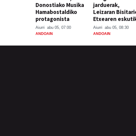
Donostiako Musika
jarduerak,
Hamabostaldiko
Leizaran Bisitar
protagonista
Etxearen eskuti
Aiurri
abu 05, 07:00
Aiurri
abu 05, 08:30
ANDOAIN
ANDOAIN