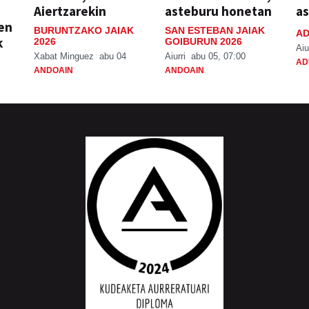
Aiertzarekin
asteburu honetan
a
ien
BURUNTZAKO JAIAK
SAN ESTEBAN JAIAK
AD
k
2026
GOIBURUN 2026
Aiu
Xabat Minguez
abu 04
Aiurri
abu 05, 07:00
AD
ANDOAIN
ANDOAIN