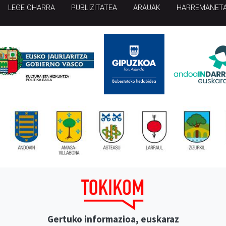
LEGE OHARRA
PUBLIZITATEA
ARAUAK
HARREMANET
Gertuko informazioa, euskaraz