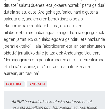
dituzte” salatu duenez, eta jokaera horrek “iparra galdua”
dutela salatu dute. Are gehiago, “saldu nahi digutena
salduta ere, udalerriaren berraktibazio sozio-
ekonomikoa errealitate bat da, eta datozen
hilabeteetan are nabariagoa izango da, ahalegin guztiak
egiten jarraituko dugulako egoera gainditu eta hazkunde
joerari ekiteko”. Hala, “akordioaren eta lan partekatuaren
bidetik” jarraituko dute jeltzaleek Andoaingo Udalean,
“demagogiaren eta populismoaren aurrean, errealismoa
eta lana” eskainiz, eta “iluntasun eta itsukeriaren
aurrean, argitasuna”.
POLITIKA
ANDOAIN
AIURRI hedabideak eskualdeko nortasun hitzak
jaso eta zabaltzen ditu. Harpidedun eginda, tokiko