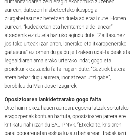
humanitarioaren zein eragin ekonomiko zuzenen
aurrean, datozen hilabeteetako ikuspegia
ziurgabetasunez betetzen duela adierazi dute. Horren
aurrean, “kudeaketan eta herritarren alde lanean”,
atsedenik ez dutela hartuko agindu dute. “Zailtasunez
jositako urteak izan arren, lanerako eta itxaropenerako
gaitasuna” ez omen du galdu jeltzaleen udal-taldeak eta
legealdiaren amaierako urterako indar, gogo eta
proiekturik ez zaiela falta iragarri dute. “Guztiok batera
atera behar dugu aurrera, inor atzean utzi gabe”,
borobildu du Mari Jose Izagirrek.
Oposizioaren lankidetzarako gogo falta
Urte hain nekez hauen aurrean, egoera latzak sortutako
eragozpenak kontuan hartuta, oposizioaren jarrera ere
kritikatu nahi izan du EAJ-PNVk. “Etxekalte, krisiaren
garai gogorrenetan eskua luzatu beharrean, trabak jarri