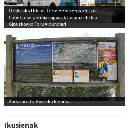
Urnietako Udalak Lurraldebusen zerbitzua
hobetzeko premia nagusiak helarazi dizkio
Gipuzkoako Foru Aldundiari
Andazarrate: Eusteko kemena
Ikusienak