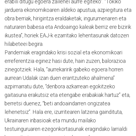
erabili ditugu egoera zailenei aurre egiteko”. “Tokiko
jarduera ekonomikoaren aldeko apustua, azpiegitura eta
obra berriak, hirigintza eraldaketak, ingurumenaren eta
naturaren babesa eta Andoaingo kaleak berriz ere bizirik
ikustea”, horiek EAJ-k ezarritako lehentasunak datozen
hilabeteei begira.
Pandemiak eragindako krisi sozial eta ekonomikoari
erreferentzia eginez hasi dute, hain zuzen, balorazioa
zinegotziek. Hala, “aurrekaririk gabeko egoera horren
aurrean Udalak izan duen erantzuteko ahalmena”
azpimarratu dute, “denbora azkarrean egokitzeko
gaitasuna erakutsiz eta etengabe erabakiak hartuz” eta,
berretsi duenez, “beti andoaindarren ongizatea
lehenetsiz”. Hala ere, izurritearen latzena gaindituta,
Ukrainaren inbasioak eta mundu mailako
testuinguruaren ezegonkortasunak eragindako larrialdi