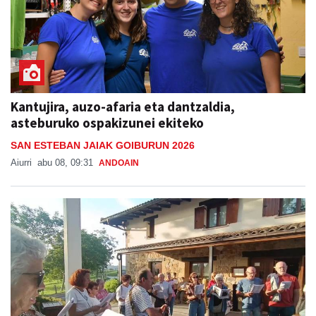
Kantujira, auzo-afaria eta dantzaldia,
asteburuko ospakizunei ekiteko
SAN ESTEBAN JAIAK GOIBURUN 2026
Aiurri
abu 08, 09:31
ANDOAIN