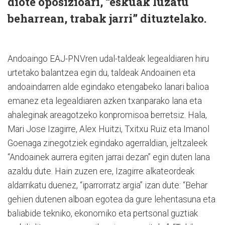
diote oposizioari, “eskuak luzatu
beharrean, trabak jarri” dituztelako.
Andoaingo EAJ-PNVren udal-taldeak legealdiaren hiru
urtetako balantzea egin du, taldeak Andoainen eta
andoaindarren alde egindako etengabeko lanari balioa
emanez eta legealdiaren azken txanparako lana eta
ahaleginak areagotzeko konpromisoa berretsiz. Hala,
Mari Jose Izagirre, Alex Huitzi, Txitxu Ruiz eta Imanol
Goenaga zinegotziek egindako agerraldian, jeltzaleek
“Andoainek aurrera egiten jarrai dezan” egin duten lana
azaldu dute. Hain zuzen ere, Izagirre alkateordeak
aldarrikatu duenez, “iparrorratz argia” izan dute: “Behar
gehien dutenen alboan egotea da gure lehentasuna eta
baliabide tekniko, ekonomiko eta pertsonal guztiak