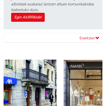
albisteak euskaraz lantzen dituen komunikabidea
babestuko duzu.
Egin AIURRIkide!
Erantzun