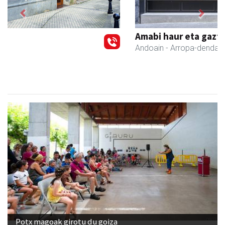
Previous
Next
Amabi haur eta gazte jantziak
Andoain
- Arropa-dendak
Potx magoak girotu du goiza