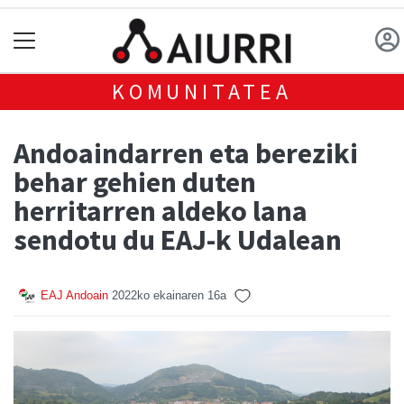
KOMUNITATEA
Andoaindarren eta bereziki
behar gehien duten
herritarren aldeko lana
sendotu du EAJ-k Udalean
EAJ Andoain
2022ko ekainaren 16a