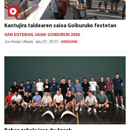
Kantujira taldearen saioa Goiburuko festetan
SAN ESTEBAN JAIAK GOIBURUN 2026
Jon Ander Ubeda
abu 07, 20:37
ANDOAIN
Babes zabala jaso du Ansak