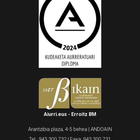
Aiurri.eus - Erroitz BM
Arantzibia plaza, 4-5 behea | ANDOAIN
Tel.: 943 300 732 | Faxa: 943 300 731