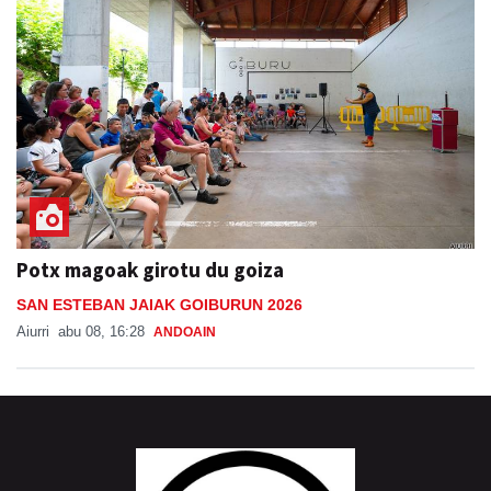
Potx magoak girotu du goiza
SAN ESTEBAN JAIAK GOIBURUN 2026
Aiurri
abu 08, 16:28
ANDOAIN