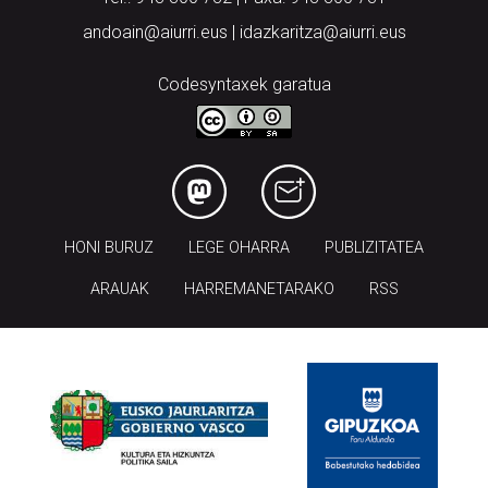
andoain@aiurri.eus | idazkaritza@aiurri.eus
Codesyntaxek garatua
HONI BURUZ
LEGE OHARRA
PUBLIZITATEA
ARAUAK
HARREMANETARAKO
RSS