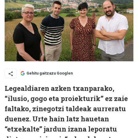
Gehitu gaitzazu Googlen
Legealdiaren azken txanparako,
“ilusio, gogo eta proiekturik” ez zaie
faltako, zinegotzi taldeak aurreratu
duenez. Urte hain latz hauetan
“etxekalte” jardun izana leporatu