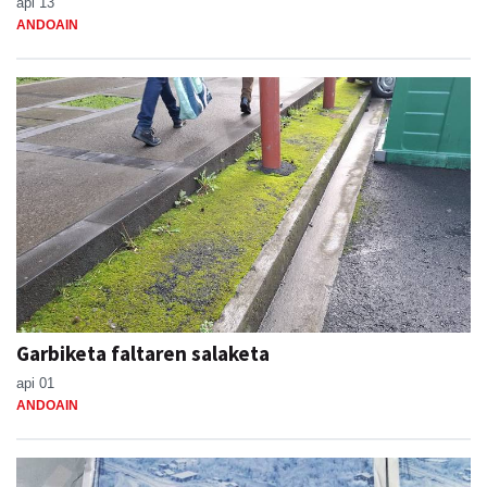
api 13
ANDOAIN
Garbiketa faltaren salaketa
api 01
ANDOAIN