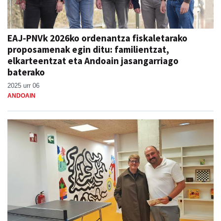
EAJ-PNVk 2026ko ordenantza fiskaletarako
proposamenak egin ditu: familientzat,
elkarteentzat eta Andoain jasangarriago
baterako
2025 urr 06
ANDOAIN