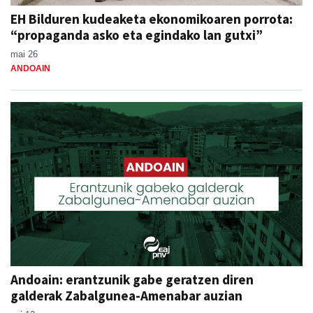
EH Bilduren kudeaketa ekonomikoaren porrota:
“propaganda asko eta egindako lan gutxi”
mai 26
ANDOAIN
Andoain: erantzunik gabe geratzen diren
galderak Zabalgunea-Amenabar auzian