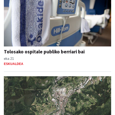
Tolosako ospitale publiko berriari bai
eka 21
ESKUALDEA