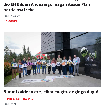
dio EH Bilduri Andoaingo Irisgarritasun Plan
berria osatzeko
2025 eka 23
ANDOAIN
Buruntzaldean ere, elkar mugituz egingo dugu!
EUSKARALDIA 2025
2025 mai 12