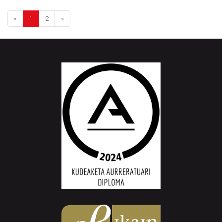
«
1
2
»