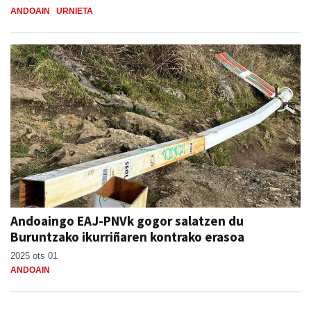
ANDOAIN
URNIETA
Andoaingo EAJ-PNVk gogor salatzen du
Buruntzako ikurriñaren kontrako erasoa
2025 ots 01
ANDOAIN