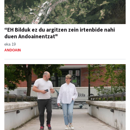
“EH Bilduk ez du argitzen zein irtenbide nahi
duen Andoainentzat"
eka 19
ANDOAIN