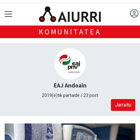
KOMUNITATEA
EAJ Andoain
2019(e)tik partaide / 23 post
Jarraitu