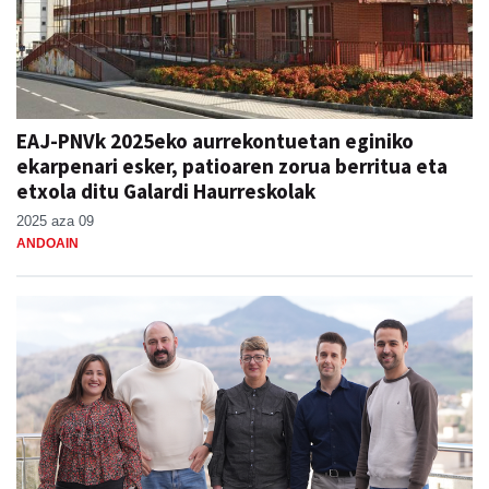
EAJ-PNVk 2025eko aurrekontuetan eginiko
ekarpenari esker, patioaren zorua berritua eta
etxola ditu Galardi Haurreskolak
2025 aza 09
ANDOAIN