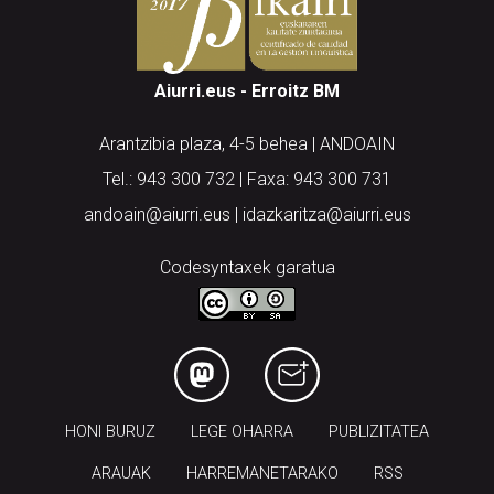
Aiurri.eus - Erroitz BM
Arantzibia plaza, 4-5 behea | ANDOAIN
Tel.: 943 300 732 | Faxa: 943 300 731
andoain@aiurri.eus | idazkaritza@aiurri.eus
Codesyntaxek garatua
HONI BURUZ
LEGE OHARRA
PUBLIZITATEA
ARAUAK
HARREMANETARAKO
RSS