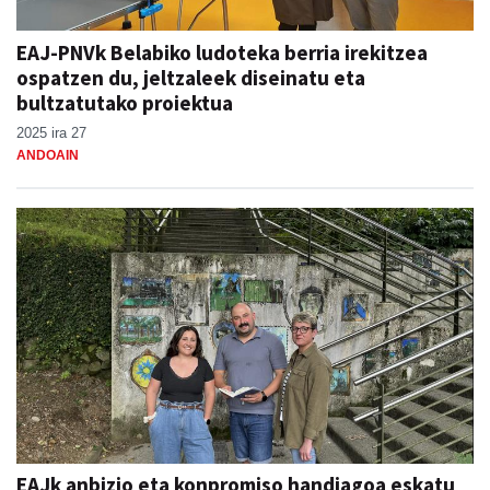
EAJ-PNVk Belabiko ludoteka berria irekitzea
ospatzen du, jeltzaleek diseinatu eta
bultzatutako proiektua
2025 ira 27
ANDOAIN
EAJk anbizio eta konpromiso handiagoa eskatu