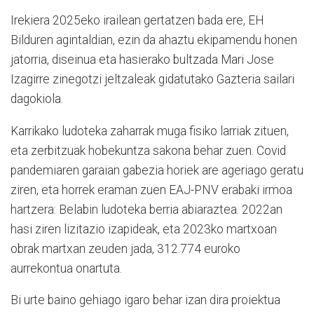
Irekiera 2025eko irailean gertatzen bada ere, EH
Bilduren agintaldian, ezin da ahaztu ekipamendu honen
jatorria, diseinua eta hasierako bultzada Mari Jose
Izagirre zinegotzi jeltzaleak gidatutako Gazteria sailari
dagokiola.
Karrikako ludoteka zaharrak muga fisiko larriak zituen,
eta zerbitzuak hobekuntza sakona behar zuen. Covid
pandemiaren garaian gabezia horiek are ageriago geratu
ziren, eta horrek eraman zuen EAJ-PNV erabaki irmoa
hartzera: Belabin ludoteka berria abiaraztea. 2022an
hasi ziren lizitazio izapideak, eta 2023ko martxoan
obrak martxan zeuden jada, 312.774 euroko
aurrekontua onartuta.
Bi urte baino gehiago igaro behar izan dira proiektua