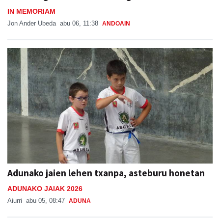
IN MEMORIAM
Jon Ander Ubeda
abu 06, 11:38
ANDOAIN
Adunako jaien lehen txanpa, asteburu honetan
ADUNAKO JAIAK 2026
Aiurri
abu 05, 08:47
ADUNA