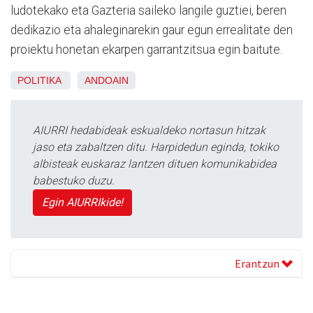
ludotekako eta Gazteria saileko langile guztiei, beren
dedikazio eta ahaleginarekin gaur egun errealitate den
proiektu honetan ekarpen garrantzitsua egin baitute.
POLITIKA
ANDOAIN
AIURRI hedabideak eskualdeko nortasun hitzak
jaso eta zabaltzen ditu. Harpidedun eginda, tokiko
albisteak euskaraz lantzen dituen komunikabidea
babestuko duzu.
Egin AIURRIkide!
Erantzun