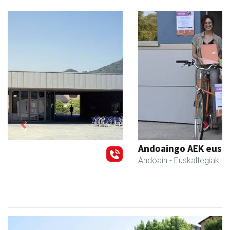
Previous
Next
Andoaingo AEK euskaltegia
Andoain
- Euskaltegiak