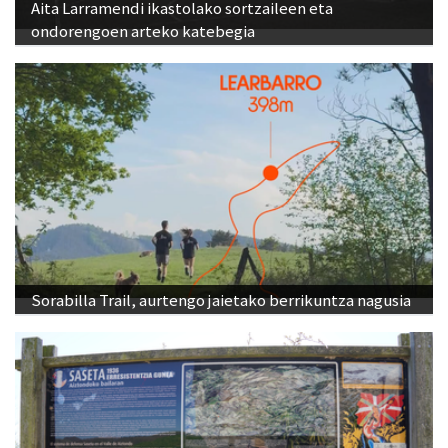
Aita Larramendi ikastolako sortzaileen eta
ondorengoen arteko katebegia
Sorabilla Trail, aurtengo jaietako berrikuntza nagusia