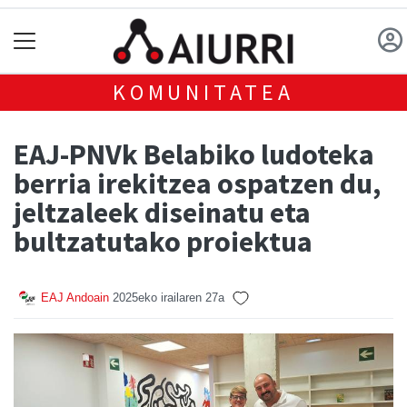
KOMUNITATEA
EAJ-PNVk Belabiko ludoteka
berria irekitzea ospatzen du,
jeltzaleek diseinatu eta
bultzatutako proiektua
EAJ Andoain
2025eko irailaren 27a