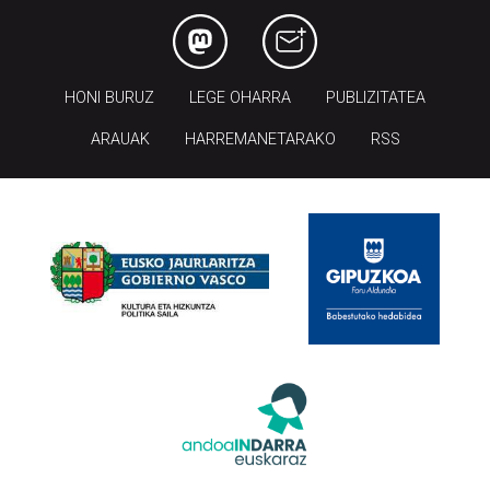
HONI BURUZ
LEGE OHARRA
PUBLIZITATEA
ARAUAK
HARREMANETARAKO
RSS