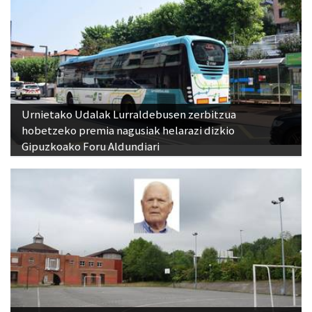
Urnietako Udalak Lurraldebusen zerbitzua
hobetzeko premia nagusiak helarazi dizkio
Gipuzkoako Foru Aldundiari