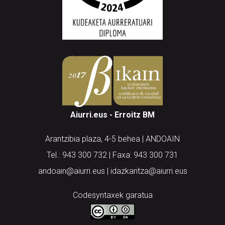
Aiurri.eus - Erroitz BM
Arantzibia plaza, 4-5 behea | ANDOAIN
Tel.: 943 300 732 | Faxa: 943 300 731
andoain@aiurri.eus | idazkaritza@aiurri.eus
Codesyntaxek garatua