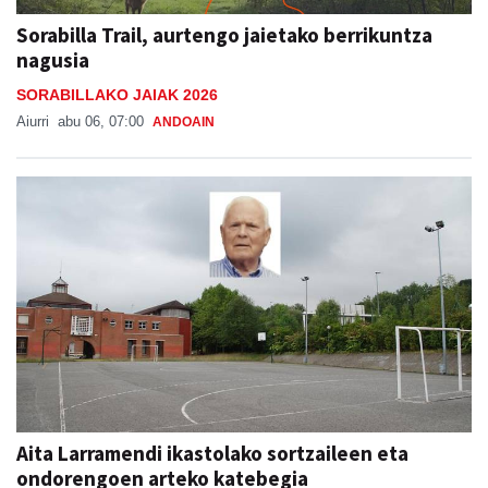
Sorabilla Trail, aurtengo jaietako berrikuntza
nagusia
SORABILLAKO JAIAK 2026
Aiurri
abu 06, 07:00
ANDOAIN
Aita Larramendi ikastolako sortzaileen eta
ondorengoen arteko katebegia