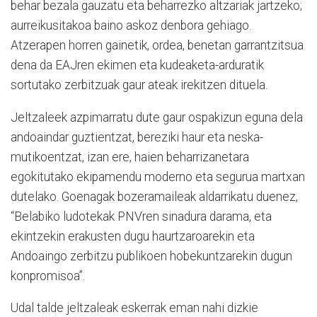
behar bezala gauzatu eta beharrezko altzariak jartzeko;
aurreikusitakoa baino askoz denbora gehiago.
Atzerapen horren gainetik, ordea, benetan garrantzitsua
dena da EAJren ekimen eta kudeaketa-arduratik
sortutako zerbitzuak gaur ateak irekitzen dituela.
Jeltzaleek azpimarratu dute gaur ospakizun eguna dela
andoaindar guztientzat, bereziki haur eta neska-
mutikoentzat, izan ere, haien beharrizanetara
egokitutako ekipamendu moderno eta segurua martxan
dutelako. Goenagak bozeramaileak aldarrikatu duenez,
“Belabiko ludotekak PNVren sinadura darama, eta
ekintzekin erakusten dugu haurtzaroarekin eta
Andoaingo zerbitzu publikoen hobekuntzarekin dugun
konpromisoa”.
Udal talde jeltzaleak eskerrak eman nahi dizkie