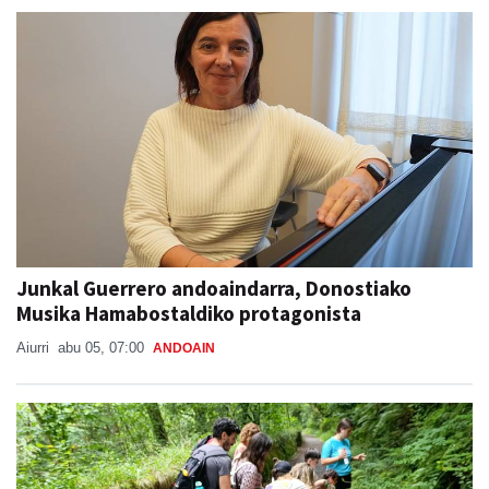
Junkal Guerrero andoaindarra, Donostiako
Musika Hamabostaldiko protagonista
Aiurri
abu 05, 07:00
ANDOAIN