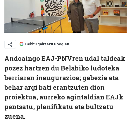
Gehitu gaitzazu Googlen
Andoaingo EAJ-PNVren udal taldeak
pozez hartzen du Belabiko ludoteka
berriaren inaugurazioa; gabezia eta
behar argi bati erantzuten dion
proiektua, aurreko agintaldian EAJk
pentsatu, planifikatu eta bultzatu
zuena.