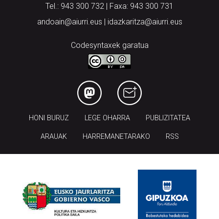
Tel.: 943 300 732 | Faxa: 943 300 731
andoain@aiurri.eus | idazkaritza@aiurri.eus
Codesyntaxek garatua
HONI BURUZ
LEGE OHARRA
PUBLIZITATEA
ARAUAK
HARREMANETARAKO
RSS