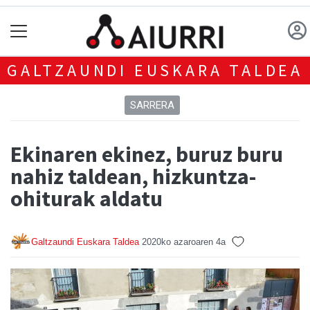
GALTZAUNDI EUSKARA TALDEA
SARRERA
Ekinaren ekinez, buruz buru
nahiz taldean, hizkuntza-
ohiturak aldatu
Galtzaundi Euskara Taldea
2020ko azaroaren 4a