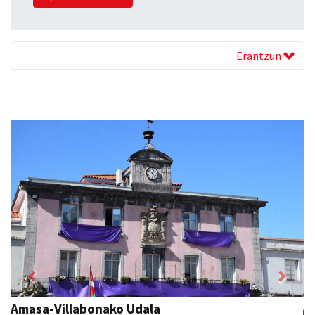
Erantzun
Previous
Next
Amasa-Villabonako Udala