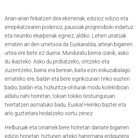
Arian-arian finkatzen dira ekimenak, edizioz edizio eta
errepikatzearen poderioz, pausoak progresiboki indartuz
eta neurriko ekarpenak eginez, aldiko. Lehen urratsak
ematen ari den umetxoa da Euskaraldia, artean bigarren
urtea ere bete ez duena. Munduratu berria izanik, asko
du ikasteko. Asko du probatzeko, ontzeko eta
zuzentzeko, baina era berean, baita ezin eskuzabalago
emateko ere, baldin eta bere eginkizunari tinko eusten
badio; baldin eta, hizkuntza-ohiturak modu kolektiboan
aldatu nahi horretan, tokian tokiko testuinguruan
txertatzen asmatuko badu, Euskal Herriko bazter eta
arlo guztietara hedatzeko sortu zenez.
Helburuak eta oinarriek bere horretan darraite bigarren
edizio honetan: hiztunen arteko harremana erdigunera