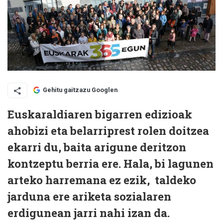
Gehitu gaitzazu Googlen
Euskaraldiaren bigarren edizioak
ahobizi eta belarriprest rolen doitzea
ekarri du, baita arigune deritzon
kontzeptu berria ere. Hala, bi lagunen
arteko harremana ez ezik, taldeko
jarduna ere ariketa sozialaren
erdigunean jarri nahi izan da.