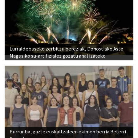
Lurraldebuseko zerbitzu bereziak, Donostiako Aste
Nagusiko su-artifizialez gozatu ahal izateko
Burrunba, gazte euskaltzaleen ekimen berria Beterri-