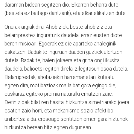
daraman bideari segitzen dio. Elkarren beharra dute
(bestela ez baitago dantzarik), eta elkar elikatzen dute.
Onurak argiak dira. Ahobiziek, beste ahobiziz eta
belarriprestez inguraturik daudela, erraz eusten diote
beren misioari. Egoerak ez die aparteko ahaleginik
eskatzen. Badakite inguruan dauden guztiek ulertzen
dutela. Badakite, haien jokaera eta grina ongi ikusita
daudela, balioetsi egiten direla, zilegitasun osoa dutela.
Belarriprestak, ahobiziekin harremanetan, kutsatu
egiten dira, motibazioak maila bat gora egingo die,
euskaraz egiteko premia naturalki ernatzen zaie.
Definizioak bilatzen hasita, hizkuntza simetriarako joera
esaten zaio horri, eta mekanismo sozio-afektibo
unibertsala da: erosoago sentitzen omen gara hiztunok,
hizkuntza berean hitz egiten dugunean.