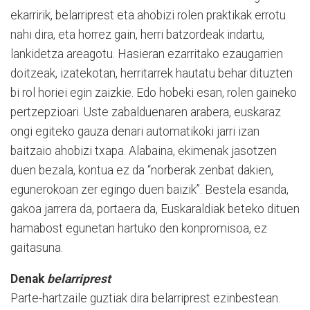
ekarririk, belarriprest eta ahobizi rolen praktikak errotu
nahi dira, eta horrez gain, herri batzordeak indartu,
lankidetza areagotu. Hasieran ezarritako ezaugarrien
doitzeak, izatekotan, herritarrek hautatu behar dituzten
bi rol horiei egin zaizkie. Edo hobeki esan, rolen gaineko
pertzepzioari. Uste zabalduenaren arabera, euskaraz
ongi egiteko gauza denari automatikoki jarri izan
baitzaio ahobizi txapa. Alabaina, ekimenak jasotzen
duen bezala, kontua ez da “norberak zenbat dakien,
egunerokoan zer egingo duen baizik”. Bestela esanda,
gakoa jarrera da, portaera da, Euskaraldiak beteko dituen
hamabost egunetan hartuko den konpromisoa, ez
gaitasuna.
Denak
belarriprest
Parte-hartzaile guztiak dira belarriprest ezinbestean.