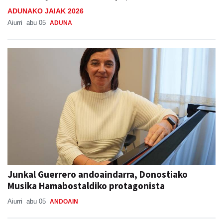
ADUNAKO JAIAK 2026
Aiurri
abu 05
ADUNA
Junkal Guerrero andoaindarra, Donostiako
Musika Hamabostaldiko protagonista
Aiurri
abu 05
ANDOAIN