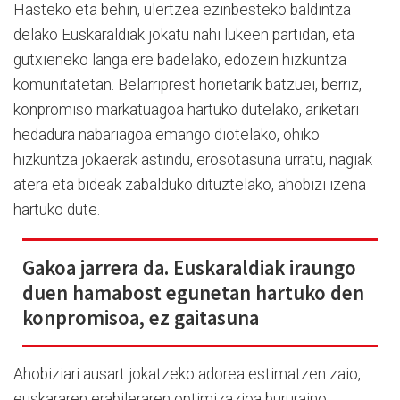
Hasteko eta behin, ulertzea ezinbesteko baldintza
delako Euskaraldiak jokatu nahi lukeen partidan, eta
gutxieneko langa ere badelako, edozein hizkuntza
komunitatetan. Belarriprest horietarik batzuei, berriz,
konpromiso markatuagoa hartuko dutelako, ariketari
hedadura nabariagoa emango diotelako, ohiko
hizkuntza jokaerak astindu, erosotasuna urratu, nagiak
atera eta bideak zabalduko dituztelako, ahobizi izena
hartuko dute.
Gakoa jarrera da. Euskaraldiak iraungo
duen hamabost egunetan hartuko den
konpromisoa, ez gaitasuna
Ahobiziari ausart jokatzeko adorea estimatzen zaio,
euskararen erabileraren optimizazioa bururaino