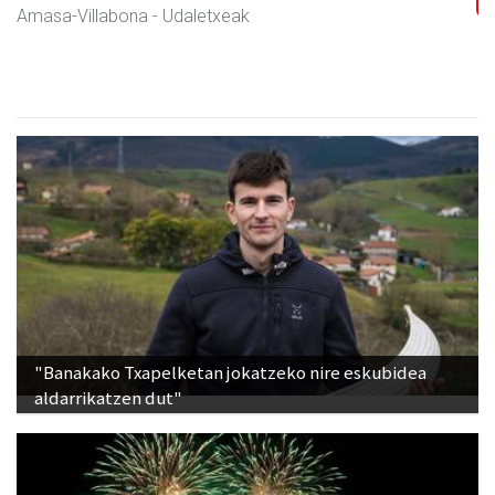
Amasa-Villabona
- Udaletxeak
"Banakako Txapelketan jokatzeko nire eskubidea
aldarrikatzen dut"