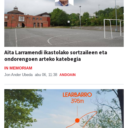
Aita Larramendi ikastolako sortzaileen eta
ondorengoen arteko katebegia
IN MEMORIAM
Jon Ander Ubeda
abu 06, 11:38
ANDOAIN