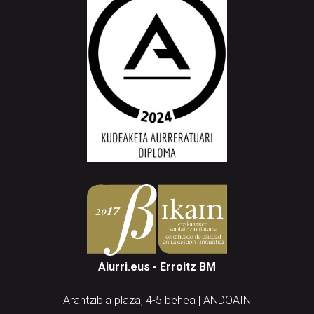
Aiurri.eus - Erroitz BM
Arantzibia plaza, 4-5 behea | ANDOAIN