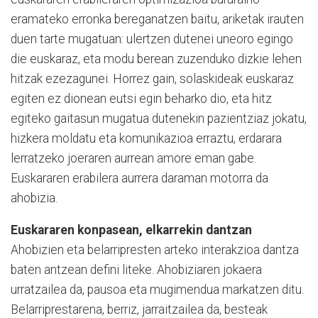
eramateko erronka bereganatzen baitu, ariketak irauten
duen tarte mugatuan: ulertzen dutenei uneoro egingo
die euskaraz, eta modu berean zuzenduko dizkie lehen
hitzak ezezagunei. Horrez gain, solaskideak euskaraz
egiten ez dionean eutsi egin beharko dio, eta hitz
egiteko gaitasun mugatua dutenekin pazientziaz jokatu,
hizkera moldatu eta komunikazioa erraztu, erdarara
lerratzeko joeraren aurrean amore eman gabe.
Euskararen erabilera aurrera daraman motorra da
ahobizia.
Euskararen konpasean, elkarrekin dantzan
Ahobizien eta belarripresten arteko interakzioa dantza
baten antzean defini liteke. Ahobiziaren jokaera
urratzailea da, pausoa eta mugimendua markatzen ditu.
Belarriprestarena, berriz, jarraitzailea da, besteak