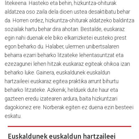
litekeena. Hasteko eta behin, hizkuntza-ohiturak
aldatzea oso zaila dela dioen ustea desaktibatu behar
da. Horren ordez, hizkuntza-ohiturak aldatzeko baldintza
sozialak hartu behar dira ahotan. Bestalde, euskaraz
egin nahi duenak ele biko elkarrizketei eusteko prest
egon beharko du. Halaber, ulermen unibertsalaren
beharra ezarri beharko litzateke lehentasuntzat eta
ezezagunei lehen hitzak euskaraz egiteak ohikoa izan
beharko luke. Gainera, euskaldunek euskaldun
hartzaileei euskaraz egitea praktika arrunt bihurtu
beharko litzateke. Azkenik, helduek dute haur eta
gazteen eredu izatearen ardura, baita hizkuntzari
dagokionez ere. Norberak egiten ez duena ezin besteei
eskatu.
Euskaldunek euskaldun hartzaileei