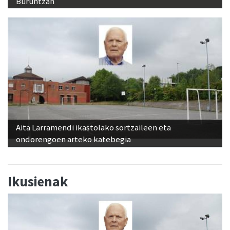
Buruntzan
Aita Larramendi ikastolako sortzaileen eta
ondorengoen arteko katebegia
Ikusienak