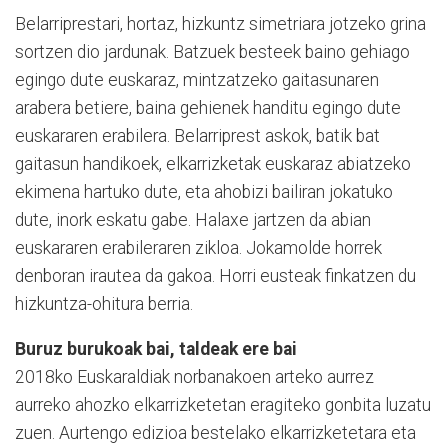
Belarriprestari, hortaz, hizkuntz simetriara jotzeko grina
sortzen dio jardunak. Batzuek besteek baino gehiago
egingo dute euskaraz, mintzatzeko gaitasunaren
arabera betiere, baina gehienek handitu egingo dute
euskararen erabilera. Belarriprest askok, batik bat
gaitasun handikoek, elkarrizketak euskaraz abiatzeko
ekimena hartuko dute, eta ahobizi bailiran jokatuko
dute, inork eskatu gabe. Halaxe jartzen da abian
euskararen erabileraren zikloa. Jokamolde horrek
denboran irautea da gakoa. Horri eusteak finkatzen du
hizkuntza-ohitura berria.
Buruz burukoak bai, taldeak ere bai
2018ko Euskaraldiak norbanakoen arteko aurrez
aurreko ahozko elkarrizketetan eragiteko gonbita luzatu
zuen. Aurtengo edizioa bestelako elkarrizketetara eta