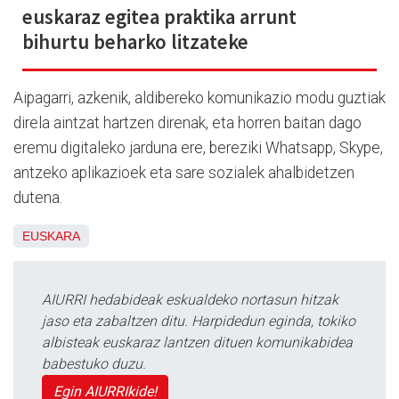
euskaraz egitea praktika arrunt
bihurtu beharko litzateke
Aipagarri, azkenik, aldibereko komunikazio modu guztiak
direla aintzat hartzen direnak, eta horren baitan dago
eremu digitaleko jarduna ere, bereziki Whatsapp, Skype,
antzeko aplikazioek eta sare sozialek ahalbidetzen
dutena.
EUSKARA
AIURRI hedabideak eskualdeko nortasun hitzak
jaso eta zabaltzen ditu. Harpidedun eginda, tokiko
albisteak euskaraz lantzen dituen komunikabidea
babestuko duzu.
Egin AIURRIkide!