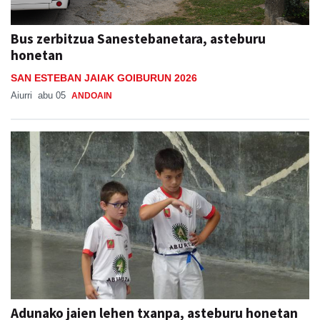
Bus zerbitzua Sanestebanetara, asteburu
honetan
SAN ESTEBAN JAIAK GOIBURUN 2026
Aiurri
abu 05
ANDOAIN
Adunako jaien lehen txanpa, asteburu honetan