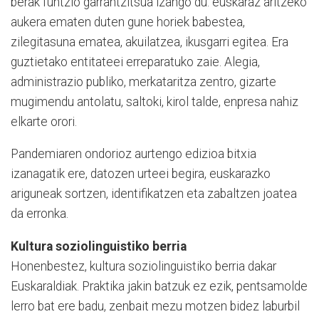
berak funtzio garrantzitsua izango du: euskaraz aritzeko
aukera ematen duten gune horiek babestea,
zilegitasuna ematea, akuilatzea, ikusgarri egitea. Era
guztietako entitateei erreparatuko zaie. Alegia,
administrazio publiko, merkataritza zentro, gizarte
mugimendu antolatu, saltoki, kirol talde, enpresa nahiz
elkarte orori.
Pandemiaren ondorioz aurtengo edizioa bitxia
izanagatik ere, datozen urteei begira, euskarazko
ariguneak sortzen, identifikatzen eta zabaltzen joatea
da erronka.
Kultura soziolinguistiko berria
Honenbestez, kultura soziolinguistiko berria dakar
Euskaraldiak. Praktika jakin batzuk ez ezik, pentsamolde
lerro bat ere badu, zenbait mezu motzen bidez laburbil