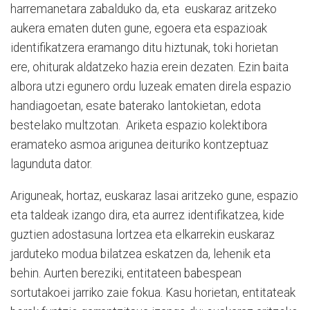
harremanetara zabalduko da, eta euskaraz aritzeko
aukera ematen duten gune, egoera eta espazioak
identifikatzera eramango ditu hiztunak, toki horietan
ere, ohiturak aldatzeko hazia erein dezaten. Ezin baita
albora utzi egunero ordu luzeak ematen direla espazio
handiagoetan, esate baterako lantokietan, edota
bestelako multzotan. Ariketa espazio kolektibora
eramateko asmoa arigunea deituriko kontzeptuaz
lagunduta dator.
Ariguneak, hortaz, euskaraz lasai aritzeko gune, espazio
eta taldeak izango dira, eta aurrez identifikatzea, kide
guztien adostasuna lortzea eta elkarrekin euskaraz
jarduteko modua bilatzea eskatzen da, lehenik eta
behin. Aurten bereziki, entitateen babespean
sortutakoei jarriko zaie fokua. Kasu horietan, entitateak