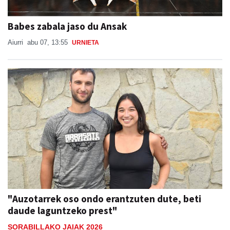
Babes zabala jaso du Ansak
Aiurri
abu 07, 13:55
URNIETA
"Auzotarrek oso ondo erantzuten dute, beti
daude laguntzeko prest"
SORABILLAKO JAIAK 2026