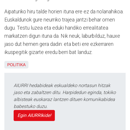
Aipaturiko hiru talde horien ituna ere ez da nolanahikoa.
Euskaldunok gure neurriko trajea jantzi behar omen
dugu. Testu luzea eta eduki handiko errealitatea
markatzen digun ituna da. Nik neuk, laburbilduz, hauxe
jaso dut hemen gera dadin: eta beti ere ezkerraren
ikuspegitik gizarte eredu berri bat landuz.
POLITIKA
AIURRI hedabideak eskualdeko nortasun hitzak
jaso eta zabaltzen ditu. Harpidedun eginda, tokiko
albisteak euskaraz lantzen dituen komunikabidea
babestuko duzu.
Egin AIURRIkide!