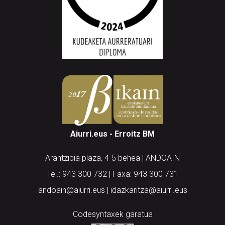
Aiurri.eus - Erroitz BM
Arantzibia plaza, 4-5 behea | ANDOAIN
Tel.: 943 300 732 | Faxa: 943 300 731
andoain@aiurri.eus | idazkaritza@aiurri.eus
Codesyntaxek garatua