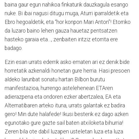
baina gaur egun nahikoa finkaturik dauzkagula esango
nuke. Bi ibai nagusi ditugu muga, Aturri iparraldetik eta
Ebro hegoaldetik, eta “hor konpon Mari Anton”! Etorriko
da luzaro baino lehen gauza hauetaz pentsatzen
hasteko garaia eta…, zenbaiten iritziz etorrita ere
badago.
Ezin esan urrats ederrik asko ematen ari ez denik bide
horretatik azkenaldi honetan gure herria. Hasi presoen
aldeko larunbat sonatu hartan Bilbon burutu
manifestazioa, hurrengo astelehenean ETAren
adierazpena eta ondoren ezker abertzalea, EA eta
Alternatibaren arteko ituna, urrats galantak ez badira
gero! Min dute halafede! Ikusi besterik ez dago azken
egunotako gure gazte sail baten atxiloketa bihurria!
Zeren bila ote dabil luzapen usteletan luza eta luza