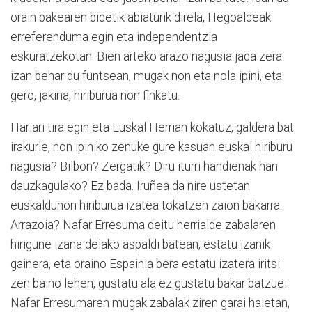
orain bakearen bidetik abiaturik direla, Hegoaldeak
erreferenduma egin eta independentzia
eskuratzekotan. Bien arteko arazo nagusia jada zera
izan behar du funtsean, mugak non eta nola ipini, eta
gero, jakina, hiriburua non finkatu.
Hariari tira egin eta Euskal Herrian kokatuz, galdera bat
irakurle, non ipiniko zenuke gure kasuan euskal hiriburu
nagusia? Bilbon? Zergatik? Diru iturri handienak han
dauzkagulako? Ez bada. Iruñea da nire ustetan
euskaldunon hiriburua izatea tokatzen zaion bakarra.
Arrazoia? Nafar Erresuma deitu herrialde zabalaren
hirigune izana delako aspaldi batean, estatu izanik
gainera, eta oraino Espainia bera estatu izatera iritsi
zen baino lehen, gustatu ala ez gustatu bakar batzuei.
Nafar Erresumaren mugak zabalak ziren garai haietan,