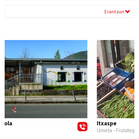
Erantzun
Previous
Next
Itxaspe
Urnieta
- Frutategiak