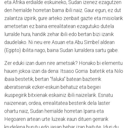
eta Afrika erdialde eskuineko, Sudan izenez ezagutzen
den herrialde horretan barna ibili naiz. Gaur egun, ez dut
zalantza izpirik, gure arteko zenbait gazte eta misiolarik
ametsetan ez baina errealitatean ezagutuko dutela
lurralde hura, handik zehar ibili edo bertan bizi izanik
daudelako. Ni neu ere Asuan eta Abu Simbel aldean
(Egipto) ibilita nago, baina Sudan lurraldera sartu gabe.
Zer eduki izan duen nire ametsak? Honako bi elementu
hauen jokoa izan da dena: Itsaso Gorria batetik eta Nilo
ibaia bestetik, bertan “faluka” batean bazterrik
aberatsenak ezker-eskuin behatuz eta begiei
ikuspegirik bitxienak eskainiz ibili naizelarik. Esnatu
naizenean, ordea, errealitatea besterik dela laster
ohartu naiz, Sudan herrialde horretan Iparra eta
Hegoaren artean urte luzeak iraun dituen gerrarik
krudelena burutu edo jasan behar izan baitute. Iduri du