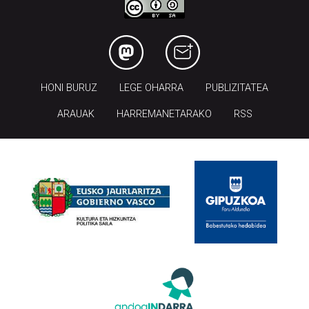
HONI BURUZ
LEGE OHARRA
PUBLIZITATEA
ARAUAK
HARREMANETARAKO
RSS