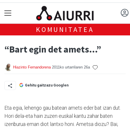
KOMUNITATEA
“Bart egin det amets...”
Hiazinto Fernandorena
2011ko urtarrilaren 26a
Gehitu gaitzazu Googlen
Eta egia, lehengo gau batean amets eder bat izan dut.
Hori dela-eta hain zuzen euskal kantu zahar baten
izenburua eman diot lantxo honi. Ametsa diozu? Bai,