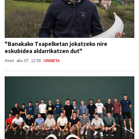
"Banakako Txapelketan jokatzeko nire
eskubidea aldarrikatzen dut"
Aiurri
abu 07, 12:00
URNIETA