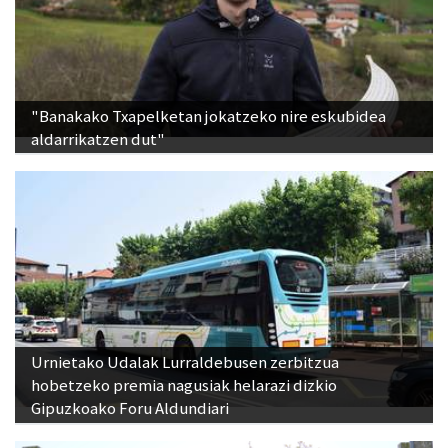
"Banakako Txapelketan jokatzeko nire eskubidea
aldarrikatzen dut"
Urnietako Udalak Lurraldebusen zerbitzua
hobetzeko premia nagusiak helarazi dizkio
Gipuzkoako Foru Aldundiari