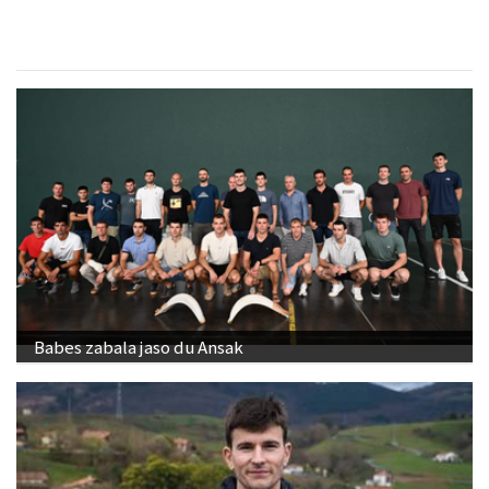
Babes zabala jaso du Ansak