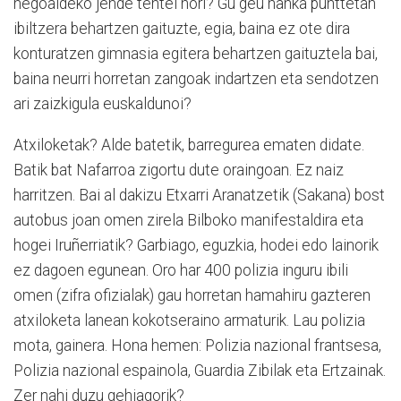
hegoaldeko jende tentel hori? Gu geu hanka punttetan
ibiltzera behartzen gaituzte, egia, baina ez ote dira
konturatzen gimnasia egitera behartzen gaituztela bai,
baina neurri horretan zangoak indartzen eta sendotzen
ari zaizkigula euskaldunoi?
Atxiloketak? Alde batetik, barregurea ematen didate.
Batik bat Nafarroa zigortu dute oraingoan. Ez naiz
harritzen. Bai al dakizu Etxarri Aranatzetik (Sakana) bost
autobus joan omen zirela Bilboko manifestaldira eta
hogei Iruñerriatik? Garbiago, eguzkia, hodei edo lainorik
ez dagoen egunean. Oro har 400 polizia inguru ibili
omen (zifra ofizialak) gau horretan hamahiru gazteren
atxiloketa lanean kokotseraino armaturik. Lau polizia
mota, gainera. Hona hemen: Polizia nazional frantsesa,
Polizia nazional espainola, Guardia Zibilak eta Ertzainak.
Zer nahi duzu gehiagorik?