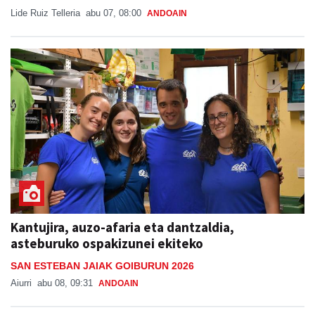
Lide Ruiz Telleria
abu 07, 08:00
ANDOAIN
Kantujira, auzo-afaria eta dantzaldia,
asteburuko ospakizunei ekiteko
SAN ESTEBAN JAIAK GOIBURUN 2026
Aiurri
abu 08, 09:31
ANDOAIN