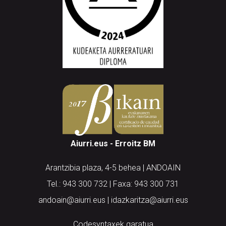
Aiurri.eus - Erroitz BM
Arantzibia plaza, 4-5 behea | ANDOAIN
Tel.: 943 300 732 | Faxa: 943 300 731
andoain@aiurri.eus | idazkaritza@aiurri.eus
Codesyntaxek garatua