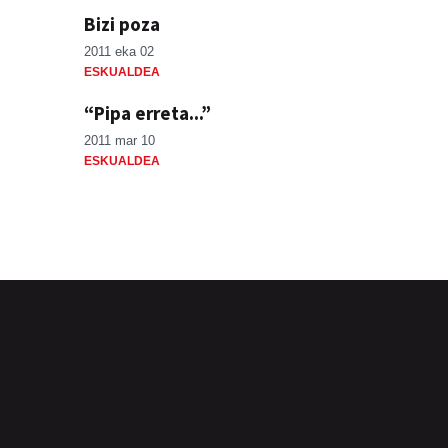
Bizi poza
2011 eka 02
ESKUALDEA
“Pipa erreta...”
2011 mar 10
ESKUALDEA