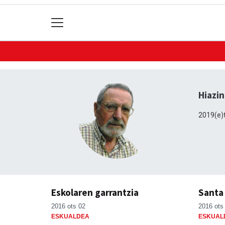
Hiazi
2019(e)t
Eskolaren garrantzia
Santa 
2016 ots 02
2016 ots
ESKUALDEA
ESKUAL