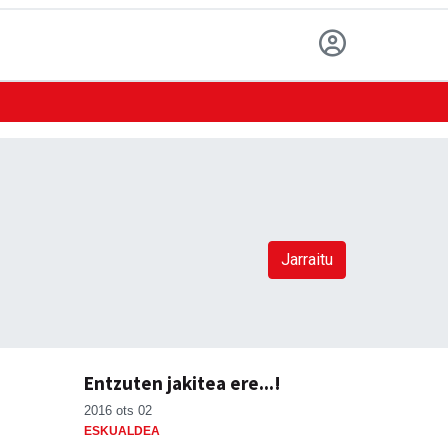
Jarraitu
Entzuten jakitea ere...!
2016 ots 02
ESKUALDEA