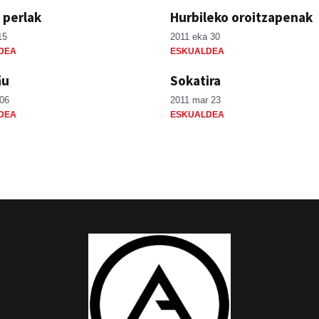
 perlak
Hurbileko oroitzapenak
15
2011 eka 30
DEA
ESKUALDEA
ñu
Sokatira
 06
2011 mar 23
DEA
ESKUALDEA