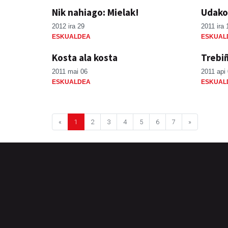
Nik nahiago: Mielak!
Udako
2012 ira 29
2011 ira 
ESKUALDEA
ESKUAL
Kosta ala kosta
Trebi
2011 mai 06
2011 api
ESKUALDEA
ESKUAL
«
1
2
3
4
5
6
7
»