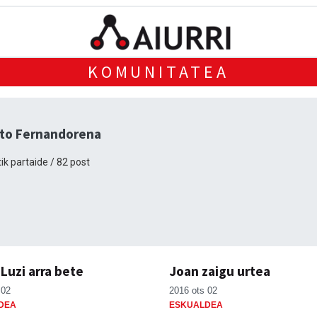
KOMUNITATEA
nto Fernandorena
ik partaide / 82 post
Luzi arra bete
Joan zaigu urtea
 02
2016 ots 02
DEA
ESKUALDEA