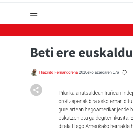
Beti ere euskald
Hiazinto Fernandorena
2010eko azaroaren 17a
Pilarika arratsaldean Iruñean Ind
oroitzapenak bira asko eman ditu g
gure artean hegoamerikar jende 
eskatzen eta galdegiten ikusita. E
direla Hego Amerikako herrialde h