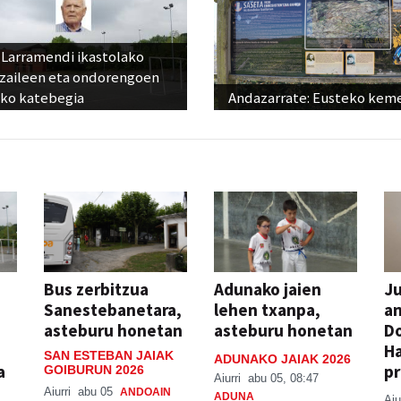
 Larramendi ikastolako
tzaileen eta ondorengoen
eko katebegia
Andazarrate: Eusteko kem
Bus zerbitzua
Adunako jaien
Ju
Sanestebanetara,
lehen txanpa,
an
asteburu honetan
asteburu honetan
Do
H
SAN ESTEBAN JAIAK
ADUNAKO JAIAK 2026
a
pr
GOIBURUN 2026
Aiurri
abu 05, 08:47
Aiurri
abu 05
ANDOAIN
ADUNA
Aiu