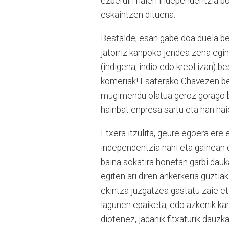
ezberdin haien independentzia b
eskaintzen dituena.
Bestalde, esan gabe doa duela berr
jatorriz kanpoko jendea zena egin
(indigena, indio edo kreol izan) b
komeriak! Esaterako Chavezen berr
mugimendu olatua geroz gorago b
hainbat enpresa sartu eta han hai
Etxera itzulita, geure egoera ere 
independentzia nahi eta gainean di
baina sokatira honetan garbi dauk
egiten ari diren ankerkeria guztiak
ekintza juzgatzea gastatu zaie eta
lagunen epaiketa, edo azkenik kar
diotenez, jadanik fitxaturik dauz