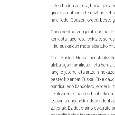
Urtea badoa aurrera, baina gertae
giroko prentsan urte guztian zeh
hala fede! Goazen, ordea, beste g
Ondo pentsatzen jarrita, herrialde
konkista, lapurreta, txikizio, sarr
Hiru euskaldun mota aipatuko nit
Oroit Euskal Herria industrializa
alaba ugari familietan, eta beraz
langile jatorra, eta artzain, nekaz
besterik zenbat Euskal Etxe daude
bandidu edo bandolero jenderik iz
itzuli zirenak, hemen bizitzeko “in
Espainiarengandik independentzia
zutenak. Ez dut oraino eskuratu ba