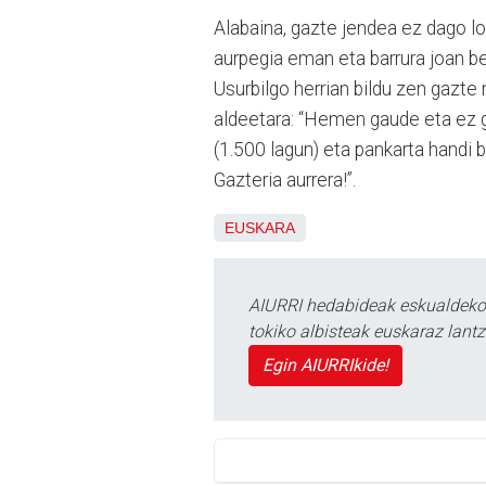
Alabaina, gazte jendea ez dago lo
aurpegia eman eta barrura joan b
Usurbilgo herrian bildu zen gazte
aldeetara: “Hemen gaude eta ez g
(1.500 lagun) eta pankarta handi b
Gazteria aurrera!”.
EUSKARA
AIURRI hedabideak eskualdeko n
tokiko albisteak euskaraz lan
Egin AIURRIkide!