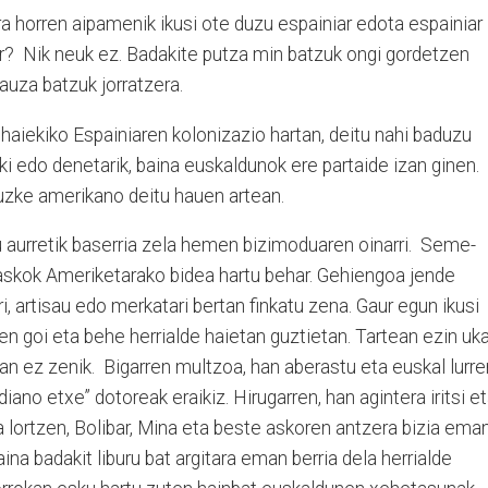
ra horren aipamenik ikusi ote duzu espainiar edota espainiar
ar? Nik neuk ez. Badakite putza min batzuk ongi gordetzen
auza batzuk jorratzera.
 haiekiko Espainiaren kolonizazio hartan, deitu nahi baduzu
aski edo denetarik, baina euskaldunok ere partaide izan ginen.
uzke amerikano deitu hauen artean.
tu aurretik baserria zela hemen bizimoduaren oinarri. Seme-
, askok Ameriketarako bidea hartu behar. Gehiengoa jende
ari, artisau edo merkatari bertan finkatu zena. Gaur egun ikusi
n goi eta behe herrialde haietan guztietan. Tartean ezin uk
an ez zenik. Bigarren multzoa, han aberastu eta euskal lurre
diano etxe” dotoreak eraikiz. Hirugarren, han agintera iritsi e
 lortzen, Bolibar, Mina eta beste askoren antzera bizia ema
ina badakit liburu bat argitara eman berria dela herrialde