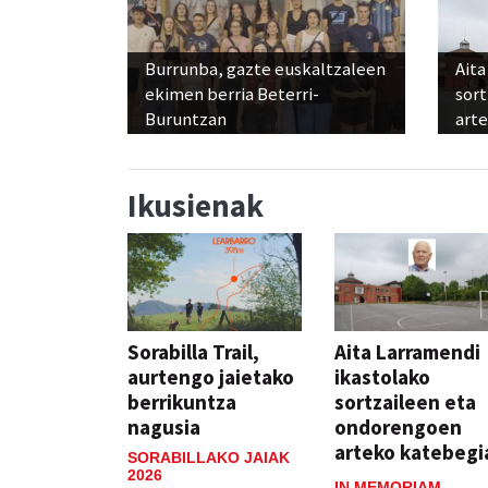
Burrunba, gazte euskaltzaleen
Aita
ekimen berria Beterri-
sor
Buruntzan
art
Ikusienak
Sorabilla Trail,
Aita Larramendi
aurtengo jaietako
ikastolako
berrikuntza
sortzaileen eta
nagusia
ondorengoen
arteko katebegi
SORABILLAKO JAIAK
2026
IN MEMORIAM