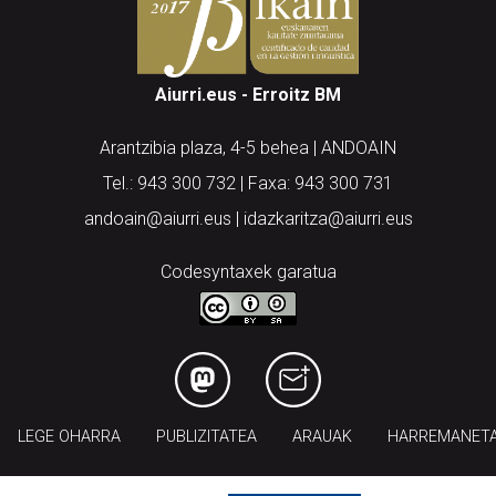
Aiurri.eus - Erroitz BM
Arantzibia plaza, 4-5 behea | ANDOAIN
Tel.: 943 300 732 | Faxa: 943 300 731
andoain@aiurri.eus | idazkaritza@aiurri.eus
Codesyntaxek garatua
LEGE OHARRA
PUBLIZITATEA
ARAUAK
HARREMANET