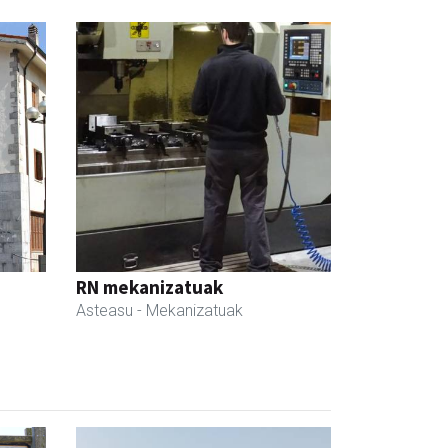
RN mekanizatuak
Asteasu
- Mekanizatuak