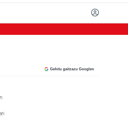
Gehitu gaitzazu Googlen
an
ari