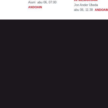
Aiurri
abu 06, 07:00
Jon Ander Ubeda
ANDOAIN
abu 06, 11:38
ANDOAI