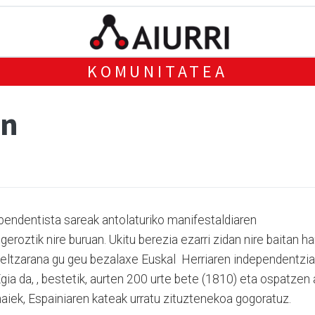
KOMUNITATEA
un
ependentista sareak antolaturiko manifestaldiaren
eroztik nire buruan. Ukitu berezia ezarri zidan nire baitan h
beltzarana gu geu bezalaxe Euskal Herriaren independentzia
gia da, , bestetik, aurten 200 urte bete (1810) eta ospatzen 
aiek, Espainiaren kateak urratu zituztenekoa gogoratuz.