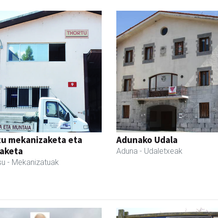
tu mekanizaketa eta
Adunako Udala
aketa
Aduna
- Udaletxeak
su
- Mekanizatuak