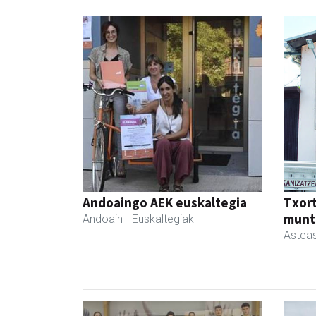
Andoaingo AEK euskaltegia
Txor
munt
Andoain
- Euskaltegiak
Astea