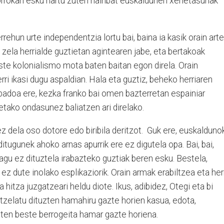
orrokan esku hartu zuten hainbat euskaldunen xehetasunak
ehun urte independentzia lortu bai, baina ia kasik orain arte
 zela herrialde guztietan agintearen jabe, eta bertakoak
este kolonialismo mota baten baitan egon direla. Orain
i ikasi dugu aspaldian. Hala eta guztiz, beheko herriaren
adoa ere, kezka franko bai omen bazterretan espainiar
etako ondasunez baliatzen ari direlako.
ez dela oso dotore edo biribila deritzot. Guk ere, euskaldunok
tugunek ahoko arnas apurrik ere ez digutela opa. Bai, bai,
agu ez dituztela irabazteko guztiak beren esku. Bestela,
 ez dute inolako esplikaziorik. Orain armak erabiltzea eta her
 hitza juzgatzeari heldu diote. Ikus, adibidez, Otegi eta bi
tzelatu dituzten hamahiru gazte horien kasua, edota,
katen beste berrogeita hamar gazte horiena.