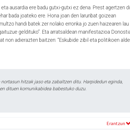
 eta ausardia ere badu gutxi-gutxi ez dena. Prest agertzen di
ehar bada joateko ere. Hona joan den larunbat goizean
 multzo handi batek zer nolako erronka jo zuen haizearen lau
aituzue geldituko”. Eta arratsaldean manifestazioa Donosti
at non adierazten baitzen: “Eskubide zibil eta politikoen alde
ortasun hitzak jaso eta zabaltzen ditu. Harpidedun eginda,
tzen dituen komunikabidea babestuko duzu.
Erantzun