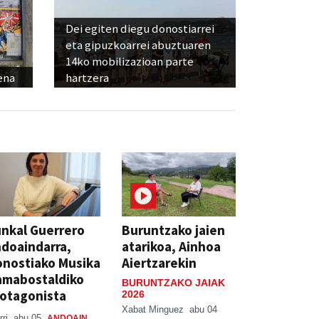
Dei egiten diegu donostiarrei
eta gipuzkoarrei abuztuaren
14ko mobilizazioan parte
ena
hartzera
nkal Guerrero
Buruntzako jaien
doaindarra,
atarikoa, Ainhoa
nostiako Musika
Aiertzarekin
amabostaldiko
BURUNTZAKO JAIAK
otagonista
2026
Xabat Minguez
abu 04
rri
abu 05
ANDOAIN