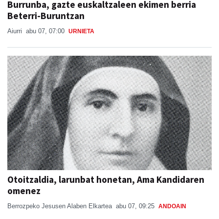
Burrunba, gazte euskaltzaleen ekimen berria
Beterri-Buruntzan
Aiurri
abu 07, 07:00
URNIETA
Otoitzaldia, larunbat honetan, Ama Kandidaren
omenez
Berrozpeko Jesusen Alaben Elkartea
abu 07, 09:25
ANDOAIN