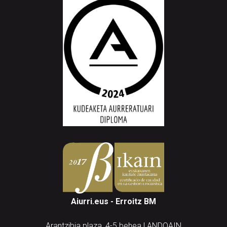
Aiurri.eus - Erroitz BM
Arantzibia plaza, 4-5 behea | ANDOAIN