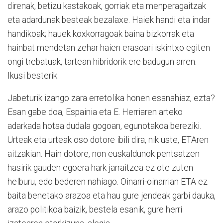
direnak, betizu kastakoak, gorriak eta menperagaitzak
eta adardunak besteak bezalaxe. Haiek handi eta indar
handikoak; hauek koxkorragoak baina bizkorrak eta
hainbat mendetan zehar haien erasoari iskintxo egiten
ongi trebatuak, tartean hibridorik ere badugun arren.
Ikusi besterik.
Jabeturik izango zara erretolika honen esanahiaz, ezta?
Esan gabe doa, Espainia eta E. Herriaren arteko
adarkada hotsa dudala gogoan, egunotakoa bereziki.
Urteak eta urteak oso dotore ibili dira, nik uste, ETAren
aitzakian. Hain dotore, non euskaldunok pentsatzen
hasirik gauden egoera hark jarraitzea ez ote zuten
helburu, edo bederen nahiago. Oinarri-oinarrian ETA ez
baita benetako arazoa eta hau gure jendeak garbi dauka,
arazo politikoa baizik, bestela esanik, gure herri