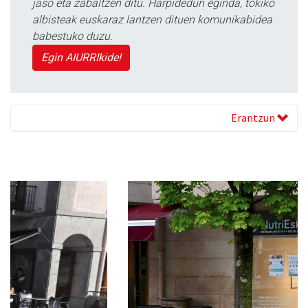
jaso eta zabaltzen ditu. Harpidedun eginda, tokiko
albisteak euskaraz lantzen dituen komunikabidea
babestuko duzu.
Egin AIURRIkide!
Erantzun