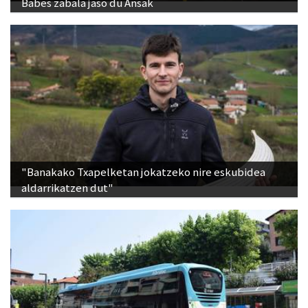
Babes zabala jaso du Ansak
"Banakako Txapelketan jokatzeko nire eskubidea
aldarrikatzen dut"