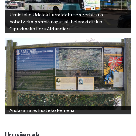
Urnietako Udalak Lurraldebusen zerbitzua
hobetzeko premia nagusiak helarazi dizkio
Gipuzkoako Foru Aldundiari
Andazarrate: Eusteko kemena
Ikusienak