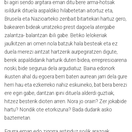
bi agiri sendo argitara eman ditu bere arma-hotsak
isildurik dituela aspaldiko hilabetetan aitortuz eta,
Brusela eta Nazioarteko zenbait bitartekari hartuz gero,
bakearen bideak urratzeko prest dagoela atergabe
zalantza- balantzan ibili gabe. Betiko lelokeriak
jaulkitzen ari omen nola batzuk hala besteak eta ez
duela merezi aintzat hartzerik aurpegiratzen digute,
berek aspaldidanik harturik duten bidea, errepresioarena
noski, bide segurua dela argudiatuz. Baina edonork
ikusten ahal du egoera berri baten aurrean jarri dela gure
herri hau eta ezkerreko nahiz eskuineko, bat bera berezi
ere egin gabe, dantzan ipini dituela alderdi guztiak,
hitzez besterik dioten arren. Nora jo orain? Zer jokabide
hartu? Nondik ote etorkizuna? Bada dudarik asko
bazterretan.
Egurra eman edo zigorra astinduz soilik arazoak