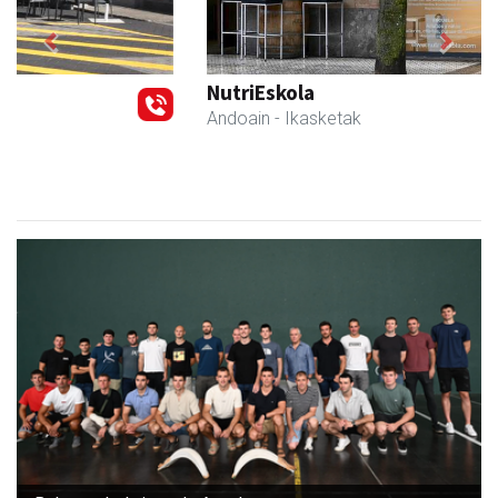
Previous
Next
NutriEskola
Andoain
- Ikasketak