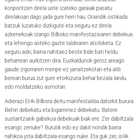
konpontzen direla uste izateko garaiak pasatu
direlakoan dago jada gure herri hau. Oraindik ostikada
batzuk luzatuko dizkigute eta seguru ez direla
azkenekoak izango Bilboko manifestazioaren debekua
eta lehengo asteko gazte taldearen atxiloketa. Ez
seguru aski, baina nahitaez beste bide bati heldu
beharrean aurkitzen dira. Euskaldunok geroz areago
gaude zigorraren menpe ez jarraitzekotan eta aldi
berean burua zut gure etorkizuna behar bezala landu
edo moldatzeko asmotan.
Adierazi EHk Bilbora deitu manifestaldia datorkit burura.
Behin debekatu eta bigarrenez debekatu. Batere
sustantziarik gabekoa debekuak biak ere. Zer dabiltzala
esango zenuke? Burutik edo ez dakit nondik baina
nahikoa jota dabiltzala esango nuke. Eta guk zer, isilik