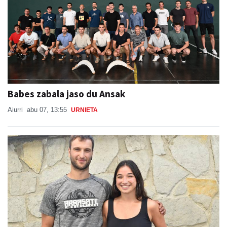
Babes zabala jaso du Ansak
Aiurri
abu 07, 13:55
URNIETA