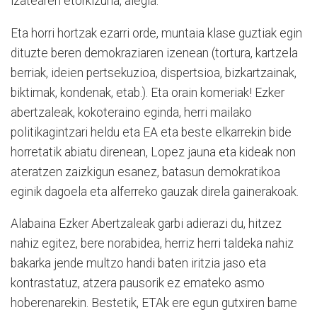
izatearen etorkizuna, alegia.
Eta horri hortzak ezarri orde, muntaia klase guztiak egin
dituzte beren demokraziaren izenean (tortura, kartzela
berriak, ideien pertsekuzioa, dispertsioa, bizkartzainak,
biktimak, kondenak, etab.). Eta orain komeriak! Ezker
abertzaleak, kokoteraino eginda, herri mailako
politikagintzari heldu eta EA eta beste elkarrekin bide
horretatik abiatu direnean, Lopez jauna eta kideak non
ateratzen zaizkigun esanez, batasun demokratikoa
eginik dagoela eta alferreko gauzak direla gainerakoak.
Alabaina Ezker Abertzaleak garbi adierazi du, hitzez
nahiz egitez, bere norabidea, herriz herri taldeka nahiz
bakarka jende multzo handi baten iritzia jaso eta
kontrastatuz, atzera pausorik ez emateko asmo
hoberenarekin. Bestetik, ETAk ere egun gutxiren barne