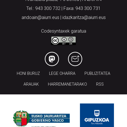
Tel.: 943 300 732 | Faxa: 943 300 731
andoain@aiurri.eus | idazkaritza@aiurri.eus
Codesyntaxek garatua
HONI BURUZ
LEGE OHARRA
PUBLIZITATEA
ARAUAK
HARREMANETARAKO
RSS