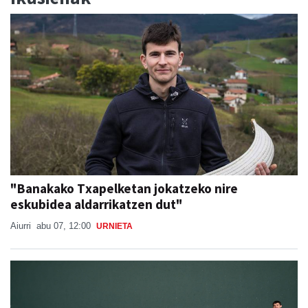
"Banakako Txapelketan jokatzeko nire
eskubidea aldarrikatzen dut"
Aiurri
abu 07, 12:00
URNIETA