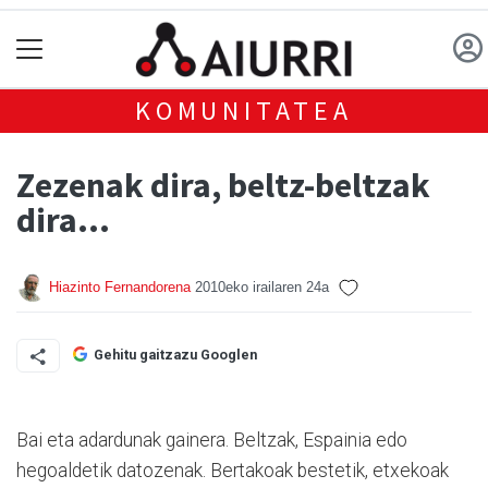
KOMUNITATEA
Zezenak dira, beltz-beltzak
dira...
Hiazinto Fernandorena
2010eko irailaren 24a
Gehitu gaitzazu Googlen
Bai eta adardunak gainera. Beltzak, Espainia edo
hegoaldetik datozenak. Bertakoak bestetik, etxekoak