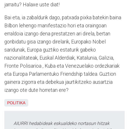
jarraitu? Halaxe uste diat!
Bai eta, ia zabaldurik dago, patxada pixka batekin baina
Bilbon lehengo manifestazio hori eta oraingoan
erraldoia izango dena prestatzen ari direla, bertan
gonbidatu gisa izango direlarik, Europako Nobel
saridunak, Europa guztiko estaturik gabeko
nazionalitateak, Euskal Alderdiak, Katalunia, Galizia,
Fronte Polisarioa , Kuba eta Venezuelako ordezkariak
eta Europa Parlamentuko Friendship taldea. Guztion
gainera zigorra eta debekua jaurtikitzeko ausartzia
izango ote dute horretan ere?
POLITIKA
AIURRI hedabideak eskualdeko nortasun hitzak