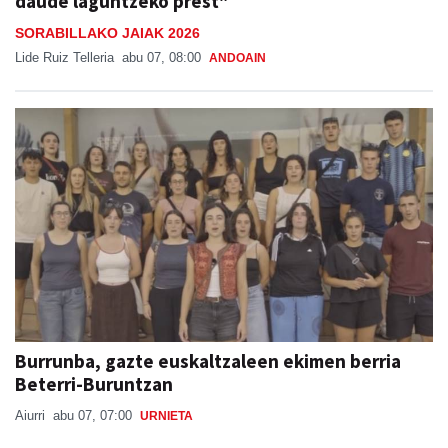
daude laguntzeko prest"
SORABILLAKO JAIAK 2026
Lide Ruiz Telleria
abu 07, 08:00
ANDOAIN
Burrunba, gazte euskaltzaleen ekimen berria
Beterri-Buruntzan
Aiurri
abu 07, 07:00
URNIETA