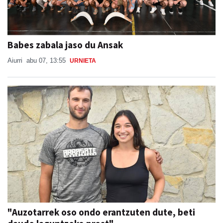
Babes zabala jaso du Ansak
Aiurri
abu 07, 13:55
URNIETA
"Auzotarrek oso ondo erantzuten dute, beti