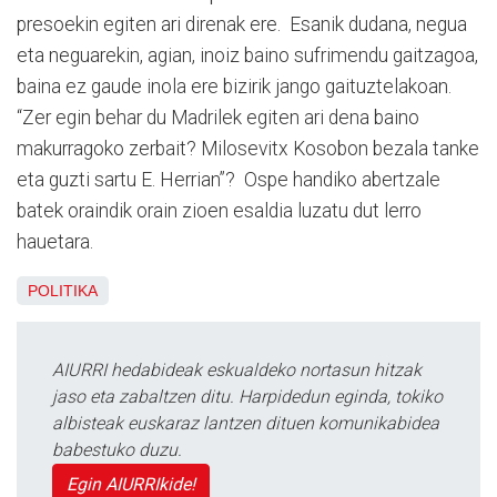
presoekin egiten ari direnak ere. Esanik dudana, negua
eta neguarekin, agian, inoiz baino sufrimendu gaitzagoa,
baina ez gaude inola ere bizirik jango gaituztelakoan.
“Zer egin behar du Madrilek egiten ari dena baino
makurragoko zerbait? Milosevitx Kosobon bezala tanke
eta guzti sartu E. Herrian”? Ospe handiko abertzale
batek oraindik orain zioen esaldia luzatu dut lerro
hauetara.
POLITIKA
AIURRI hedabideak eskualdeko nortasun hitzak
jaso eta zabaltzen ditu. Harpidedun eginda, tokiko
albisteak euskaraz lantzen dituen komunikabidea
babestuko duzu.
Egin AIURRIkide!