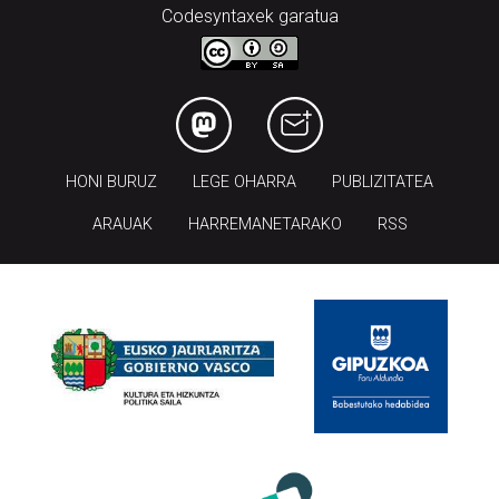
Codesyntaxek garatua
HONI BURUZ
LEGE OHARRA
PUBLIZITATEA
ARAUAK
HARREMANETARAKO
RSS