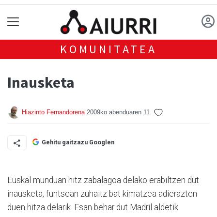
KOMUNITATEA
Inausketa
Hiazinto Fernandorena
2009ko abenduaren 11
Gehitu gaitzazu Googlen
Euskal munduan hitz zabalagoa delako erabiltzen dut
inausketa, funtsean zuhaitz bat kimatzea adierazten
duen hitza delarik. Esan behar dut Madril aldetik