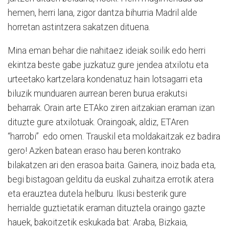
hemen, herri lana, zigor dantza bihurria Madril alde
horretan astintzera sakatzen dituena.
Mina eman behar die nahitaez ideiak soilik edo herri
ekintza beste gabe juzkatuz gure jendea atxilotu eta
urteetako kartzelara kondenatuz hain lotsagarri eta
biluzik munduaren aurrean beren burua erakutsi
beharrak. Orain arte ETAko ziren aitzakian eraman izan
dituzte gure atxilotuak. Oraingoak, aldiz, ETAren
“harrobi” edo omen. Trauskil eta moldakaitzak ez badira
gero! Azken batean eraso hau beren kontrako
bilakatzen ari den erasoa baita. Gainera, inoiz bada eta,
begi bistagoan gelditu da euskal zuhaitza errotik atera
eta erauztea dutela helburu. Ikusi besterik gure
herrialde guztietatik eraman dituztela oraingo gazte
hauek, bakoitzetik eskukada bat: Araba, Bizkaia,