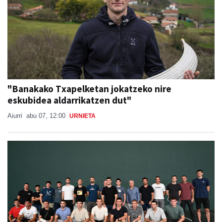
"Banakako Txapelketan jokatzeko nire
eskubidea aldarrikatzen dut"
Aiurri
abu 07, 12:00
URNIETA