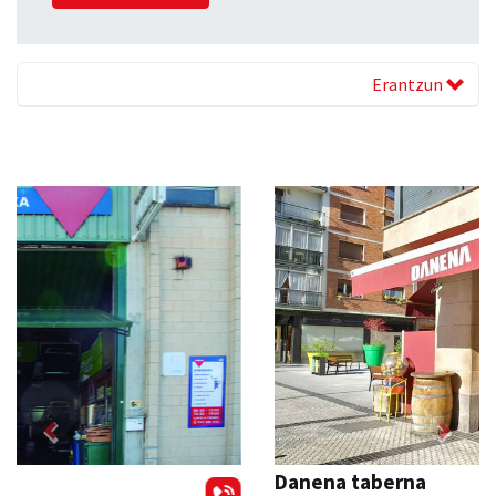
Erantzun
Previous
Next
Danena taberna