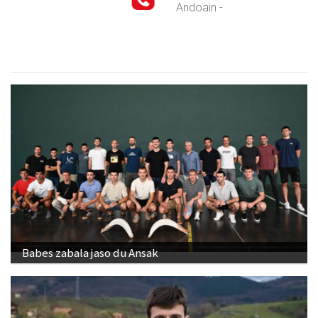
Andoain
-
Babes zabala jaso du Ansak