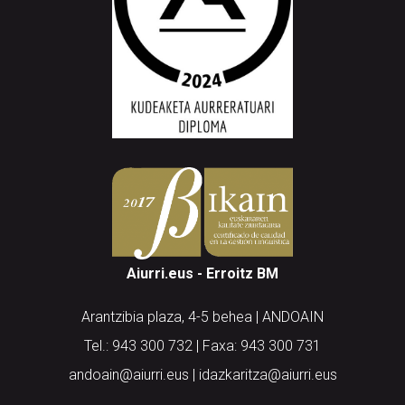
Aiurri.eus - Erroitz BM
Arantzibia plaza, 4-5 behea | ANDOAIN
Tel.: 943 300 732 | Faxa: 943 300 731
andoain@aiurri.eus | idazkaritza@aiurri.eus