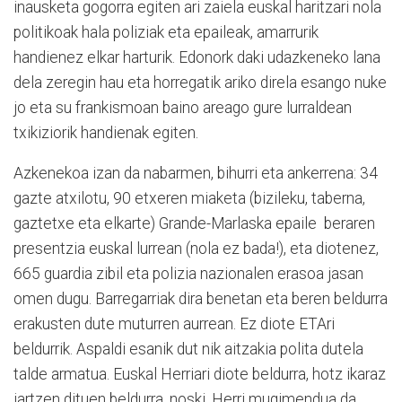
inausketa gogorra egiten ari zaiela euskal haritzari nola
politikoak hala poliziak eta epaileak, amarrurik
handienez elkar harturik. Edonork daki udazkeneko lana
dela zeregin hau eta horregatik ariko direla esango nuke
jo eta su frankismoan baino areago gure lurraldean
txikiziorik handienak egiten.
Azkenekoa izan da nabarmen, bihurri eta ankerrena: 34
gazte atxilotu, 90 etxeren miaketa (bizileku, taberna,
gaztetxe eta elkarte) Grande-Marlaska epaile beraren
presentzia euskal lurrean (nola ez bada!), eta diotenez,
665 guardia zibil eta polizia nazionalen erasoa jasan
omen dugu. Barregarriak dira benetan eta beren beldurra
erakusten dute muturren aurrean. Ez diote ETAri
beldurrik. Aspaldi esanik dut nik aitzakia polita dutela
talde armatua. Euskal Herriari diote beldurra, hotz ikaraz
jartzen dituen beldurra, noski. Herri mugimendua da