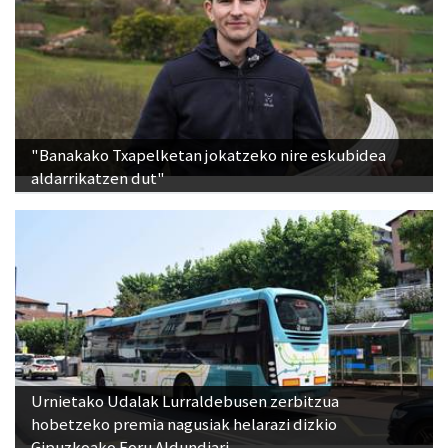
"Banakako Txapelketan jokatzeko nire eskubidea
aldarrikatzen dut"
Urnietako Udalak Lurraldebusen zerbitzua
hobetzeko premia nagusiak helarazi dizkio
Gipuzkoako Foru Aldundiari