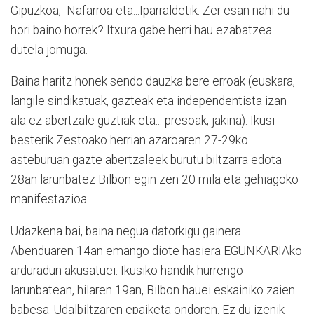
Gipuzkoa, Nafarroa eta...Iparraldetik. Zer esan nahi du
hori baino horrek? Itxura gabe herri hau ezabatzea
dutela jomuga.
Baina haritz honek sendo dauzka bere erroak (euskara,
langile sindikatuak, gazteak eta independentista izan
ala ez abertzale guztiak eta... presoak, jakina). Ikusi
besterik Zestoako herrian azaroaren 27-29ko
asteburuan gazte abertzaleek burutu biltzarra edota
28an larunbatez Bilbon egin zen 20 mila eta gehiagoko
manifestazioa.
Udazkena bai, baina negua datorkigu gainera.
Abenduaren 14an emango diote hasiera EGUNKARIAko
arduradun akusatuei. Ikusiko handik hurrengo
larunbatean, hilaren 19an, Bilbon hauei eskainiko zaien
babesa. Udalbiltzaren epaiketa ondoren. Ez du izenik