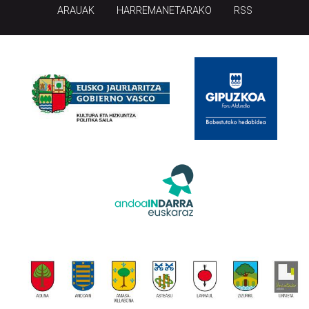
ARAUAK
HARREMANETARAKO
RSS