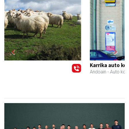
Previous
Next
Karrika auto konponketa
Andoain
- Auto konponketak