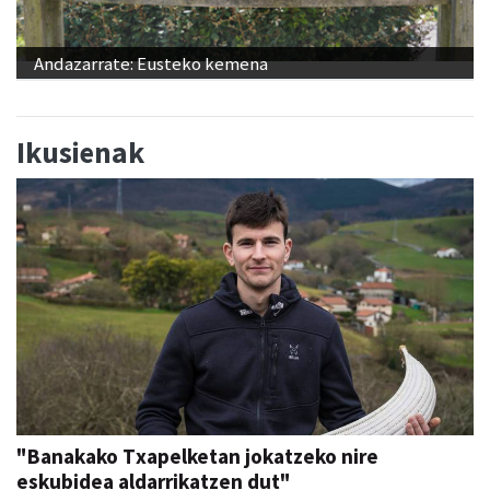
Andazarrate: Eusteko kemena
Ikusienak
"Banakako Txapelketan jokatzeko nire
eskubidea aldarrikatzen dut"