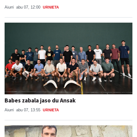
Aiurri
abu 07, 12:00
URNIETA
Babes zabala jaso du Ansak
Aiurri
abu 07, 13:55
URNIETA