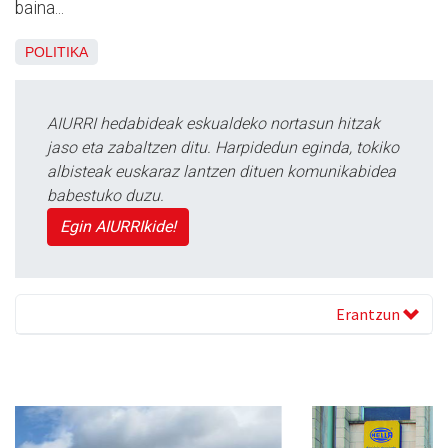
baina...
POLITIKA
AIURRI hedabideak eskualdeko nortasun hitzak
jaso eta zabaltzen ditu. Harpidedun eginda, tokiko
albisteak euskaraz lantzen dituen komunikabidea
babestuko duzu.
Egin AIURRIkide!
Erantzun