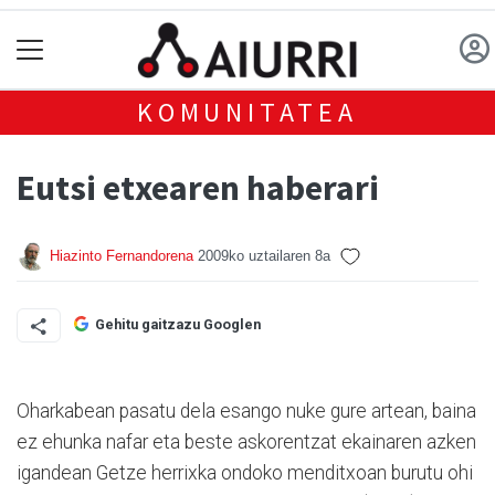
KOMUNITATEA
Eutsi etxearen haberari
Hiazinto Fernandorena
2009ko uztailaren 8a
Gehitu gaitzazu Googlen
Oharkabean pasatu dela esango nuke gure artean, baina
ez ehunka nafar eta beste askorentzat ekainaren azken
igandean Getze herrixka ondoko menditxoan burutu ohi