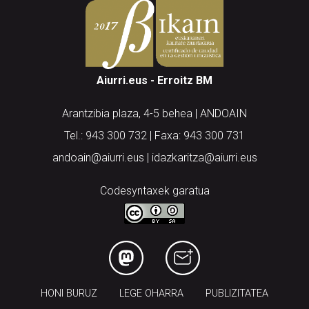
Aiurri.eus - Erroitz BM
Arantzibia plaza, 4-5 behea | ANDOAIN
Tel.: 943 300 732 | Faxa: 943 300 731
andoain@aiurri.eus | idazkaritza@aiurri.eus
Codesyntaxek garatua
HONI BURUZ
LEGE OHARRA
PUBLIZITATEA