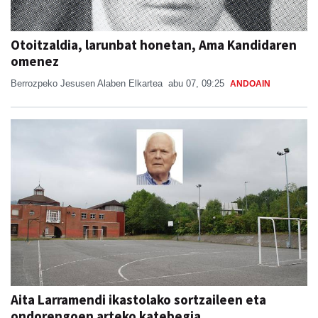
Otoitzaldia, larunbat honetan, Ama Kandidaren
omenez
Berrozpeko Jesusen Alaben Elkartea
abu 07, 09:25
ANDOAIN
Aita Larramendi ikastolako sortzaileen eta
ondorengoen arteko katebegia