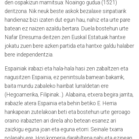
den ospakizun mamitsua: Noaingo gudua (1521)
deritzona. Nik neuk beste askok bezalaxe sinpatiarik
handienaz bizi izaten dut egun hau, nahiz eta urte pare
batean ez naizen azaldu bertara. Duela bostehun urte
Nafar Erresuma deitzen zen Euskal Estatuak hantxe
jokatu zuen bere azken partida eta hantxe galdu halaber
bere independentzia.
Espainiak irabazi eta hala-hala hasi zen zabaltzen eta
nagusitzen Espainia, ez penintsula barnean bakarrik,
baita mundu zabaleko hainbat lurraldetan ere
(Hegoamerika, Filipinak...). Alabaina, etxera begira jarrita,
irabazle atera Espainia eta behin betiko E. Herria
hankapean zutelakoan beti eta bostehun urte geroago
oraino irabazten ari direla aho betean esanez ari
zaizkigu eguna joan eta eguna etorri. Seinale txarra
nolanahi ere. Hori komeria darabiltena nahi eta ezinean