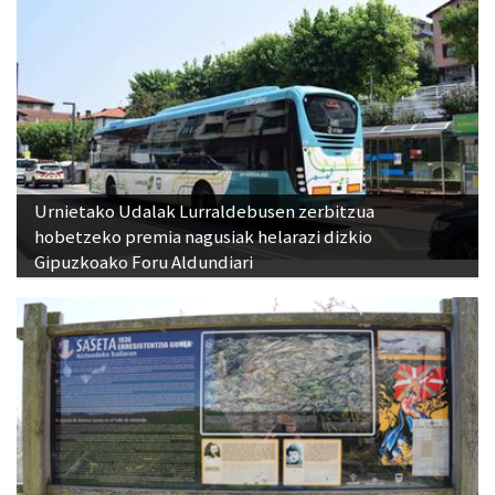
Urnietako Udalak Lurraldebusen zerbitzua
hobetzeko premia nagusiak helarazi dizkio
Gipuzkoako Foru Aldundiari