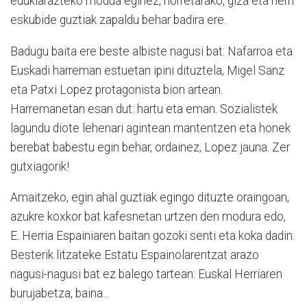
edukiarazteko modua eginez, horretarako, giza eta herri
eskubide guztiak zapaldu behar badira ere.
Badugu baita ere beste albiste nagusi bat: Nafarroa eta
Euskadi harreman estuetan ipini dituztela, Migel Sanz
eta Patxi Lopez protagonista bion artean.
Harremanetan esan dut: hartu eta eman. Sozialistek
lagundu diote lehenari agintean mantentzen eta honek
berebat babestu egin behar, ordainez, Lopez jauna. Zer
gutxiagorik!
Amaitzeko, egin ahal guztiak egingo dituzte oraingoan,
azukre koxkor bat kafesnetan urtzen den modura edo,
E. Herria Espainiaren baitan gozoki senti eta koka dadin.
Besterik litzateke Estatu Espainolarentzat arazo
nagusi-nagusi bat ez balego tartean: Euskal Herriaren
burujabetza, baina...