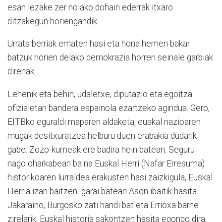
esan lezake zer nolako dohain ederrak itxaro
ditzakegun horiengandik.
Urrats berriak ematen hasi eta hona hemen bakar
batzuk horien delako demokrazia horren seinale garbiak
direnak.
Lehenik eta behin, udaletxe, diputazio eta egoitza
ofizialetan bandera espainola ezartzeko agindua. Gero,
EITBko eguraldi maparen aldaketa, euskal nazioaren
mugak desitxuratzea helburu duen erabakia dudarik
gabe. Zozo-kumeak ere badira hein batean. Seguru
nago oharkabean baina Euskal Herri (Nafar Erresuma)
historikoaren lurraldea erakusten hasi zaizkigula, Euskal
Herria izan baitzen garai batean Ason ibaitik hasita
Jakaraino, Burgosko zati handi bat eta Errioxa barne
zirelarik. Euskal historia sakontzen hasita egongo dira,