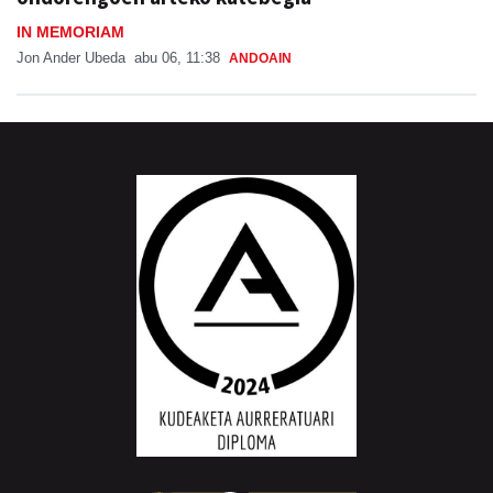
IN MEMORIAM
Jon Ander Ubeda
abu 06, 11:38
ANDOAIN