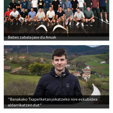
Babes zabala jaso du Ansak
"Banakako Txapelketan jokatzeko nire eskubidea
aldarrikatzen dut"