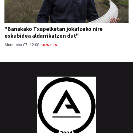
"Banakako Txapelketan jokatzeko nire
eskubidea aldarrikatzen dut"
Aiurri
abu 07, 12:00
URNIETA