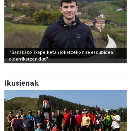
"Banakako Txapelketan jokatzeko nire eskubidea
aldarrikatzen dut"
Ikusienak