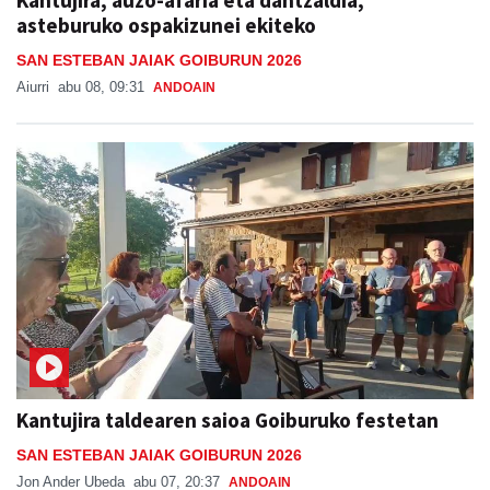
Kantujira, auzo-afaria eta dantzaldia,
asteburuko ospakizunei ekiteko
SAN ESTEBAN JAIAK GOIBURUN 2026
Aiurri
abu 08, 09:31
ANDOAIN
Kantujira taldearen saioa Goiburuko festetan
SAN ESTEBAN JAIAK GOIBURUN 2026
Jon Ander Ubeda
abu 07, 20:37
ANDOAIN