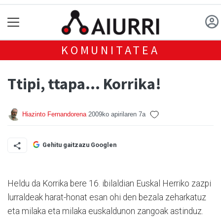
KOMUNITATEA
Ttipi, ttapa... Korrika!
Hiazinto Fernandorena
2009ko apirilaren 7a
Gehitu gaitzazu Googlen
Heldu da Korrika bere 16. ibilaldian Euskal Herriko zazpi
lurraldeak harat-honat esan ohi den bezala zeharkatuz
eta milaka eta milaka euskaldunon zangoak astinduz.