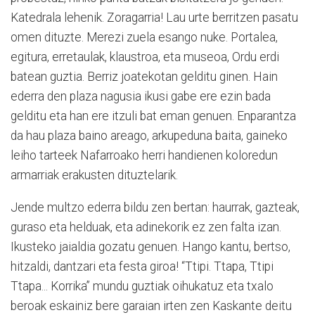
Katedrala lehenik. Zoragarria! Lau urte berritzen pasatu
omen dituzte. Merezi zuela esango nuke. Portalea,
egitura, erretaulak, klaustroa, eta museoa, Ordu erdi
batean guztia. Berriz joatekotan gelditu ginen. Hain
ederra den plaza nagusia ikusi gabe ere ezin bada
gelditu eta han ere itzuli bat eman genuen. Enparantza
da hau plaza baino areago, arkupeduna baita, gaineko
leiho tarteek Nafarroako herri handienen koloredun
armarriak erakusten dituztelarik.
Jende multzo ederra bildu zen bertan: haurrak, gazteak,
guraso eta helduak, eta adinekorik ez zen falta izan.
Ikusteko jaialdia gozatu genuen. Hango kantu, bertso,
hitzaldi, dantzari eta festa giroa! “Ttipi. Ttapa, Ttipi
Ttapa... Korrika” mundu guztiak oihukatuz eta txalo
beroak eskainiz bere garaian irten zen Kaskante deitu