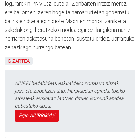
logurarekin PNV utzi dutela. Zenbaiten iritziz merezi
ere bai omen, zeren hogeita hamar urtetan gobernatu
baizik ez duela egin diote Madrilen morroi izanik eta
sakelak ongi berotzeko modua eginez, langileria nahiz
herriaren askatasuna benetan sustatu ordez. Jarraituko
zehazkiago hurrengo batean.
GIZARTEA
AIURRI hedabideak eskualdeko nortasun hitzak
jaso eta zabaltzen ditu. Harpidedun eginda, tokiko
albisteak euskaraz lantzen dituen komunikabidea
babestuko duzu.
Egin AIURRIkide!