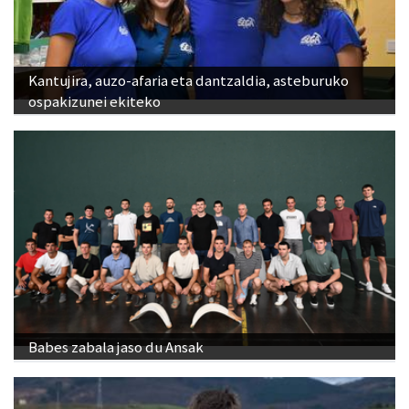
Kantujira, auzo-afaria eta dantzaldia, asteburuko
ospakizunei ekiteko
Babes zabala jaso du Ansak