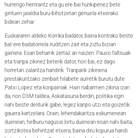
hurrengo herrirantz eta gu ere bai hunkipenez bete
gintuen jaialdia buru-bihotzetan genuela etxerako
bidean zehar.
Euskararen aldeko Korrika badator, baina kontrako beste
bat ere badatorrela iruditzen zait eta ziztu bizian
gainera. Esan beharrik zertaz ari naizen. Pauso faltsuak
eta tranpa zikinez beterik dator, hori bai, ez dago
horretan zalantza handirik. Tranparik zikinena
prestakuntzako zenbait hilabete aurretik burutu dute
Patxi Lopez eta konpainiak. Hain nabarmen zikina izan
da, non D3M taldea, Askatasuna berdin, politika egin
nahi beste deliturik gabe, legez kanpo utzi eta goizetik
gauera kartzelara. Orain, lehendakaritza eskumenean
duenean, helburu nagusia lortu duenean esan nahi baita,
zortzikotea behintzat etxera, baina diru kopurua handi