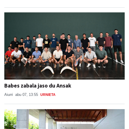
Babes zabala jaso du Ansak
Aiurri
abu 07, 13:55
URNIETA