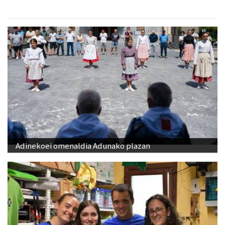
Adinekoei omenaldia Adunako plazan