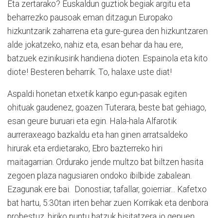
Eta zertarako? Euskaldun guztiok begiak argitu eta
beharrezko pausoak eman ditzagun Europako
hizkuntzarik zaharrena eta gure-gurea den hizkuntzaren
alde jokatzeko, nahiz eta, esan behar da hau ere,
batzuek ezinikusirik handiena dioten. Espainola eta kito
diote! Besteren beharrik. To, halaxe uste diat!
Aspaldi honetan etxetik kanpo egun-pasak egiten
ohituak gaudenez, goazen Tuterara, beste bat gehiago,
esan geure buruari eta egin. Hala-hala Alfarotik
aurreraxeago bazkaldu eta han ginen arratsaldeko
hirurak eta erdietarako, Ebro bazterreko hiri
maitagarrian. Ordurako jende multzo bat biltzen hasita
zegoen plaza nagusiaren ondoko ibilbide zabalean.
Ezagunak ere bai. Donostiar, tafallar, goierriar... Kafetxo
bat hartu, 5:30tan irten behar zuen Korrikak eta denbora
probestuz, hiriko puntu batzuk bisitatzera jo genuen.