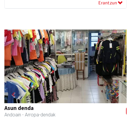
Erantzun
Previous
Next
Asun denda
Andoain
- Arropa-dendak