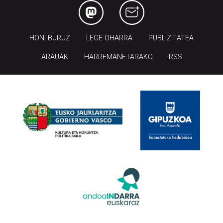
HONI BURUZ
LEGE OHARRA
PUBLIZITATEA
ARAUAK
HARREMANETARAKO
RSS