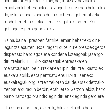
darabiltzaten jokoan. Orain, bai, inoiz ez bezalako
emaitzarik hoberenak datozkigu. Frontismoa bukatuko
da, askatasuna izango dugu eta herria gobernatzeko
modu benetan egokia dena ezagutuko omen. Zer
gehiago espero genezake?
Baina, baina... presoen familiei eman beharreko diru-
laguntza apurren ukoa iragarri dute, gure presoek geroz
dispertsio handiagoa eta kondena luzeagoak jasango
dituztelarik; EITBko kazetariak entresakaren
mehatxupean beldurrak airean ipini dituzte, Ikastolek
euskara soilik, ezta pentsatu ere; HABE izeneko
euskaltegiak ongi aztertzekotan daude, Osakidetzako
zenbat arduradun berdin, etab. etab. Garzon, aldiz, harro
baino harroago oraindik, egin dituenak eginda gero ere.
Eta esan gabe doa, azkenik,, biluzik eta aho bete