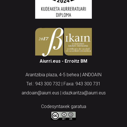
Aiurri.eus - Erroitz BM
Arantzibia plaza, 4-5 behea | ANDOAIN
Tel.: 943 300 732 | Faxa: 943 300 731
andoain@aiurri.eus | idazkaritza@aiurri.eus
Codesyntaxek garatua