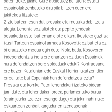
baten truke, jakina. Gure atxilotuez baliaturik estatu
espainolak zenbateko diru pila biltzen duen ere
jakitekoa litzateke
Ziztu batean esan dut, presaka eta muturka dabiltzala,
alegia. Lehenik, sozialistek eta pepito jendeak
besarkada ustel bat eman diote elkarri. Ikusteko guztiak
ikusi! Tartean espainol armada Kosovotik ez bat eta ez
bi erauzteko modua egin dute. Nola, bada, Kosovoren
independentzia inola ere onartzen ez duen Espainiak
hura defendatzen bere soldaduak eduki? Kontraesana
ere bazen Kataluniari edo Euskal Herriari ukatzen dion
errealitate bat Espainiak han defendatzea, ezta?
Presaka eta korrika Patxi lehendakari izateko bidean
jarri dute, eta lehendakari ordea, parlamentuko burua
(orain jaurlaritza ezin esango dugu) eta jakin nahi nuke
eskuartean zenbait kargudunen izendapenak