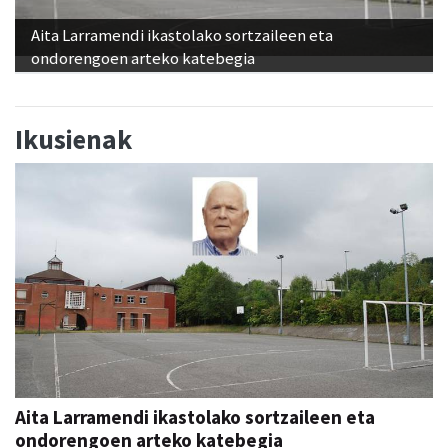
Aita Larramendi ikastolako sortzaileen eta
ondorengoen arteko katebegia
Ikusienak
Aita Larramendi ikastolako sortzaileen eta
ondorengoen arteko katebegia