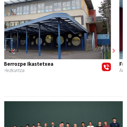
Previous
Next
Francisco Mendikute
Andoain
- Harategiak