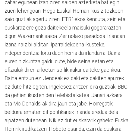
zahar egunean izan ziren saioen azterketa bat egin
zuen lehengoan. Hego Euskal Herrian ikus zitezkeen
saio guztiak agertu ziren, ETB1ekoa kenduta, zein eta
euskaraz ere goza daitekeela maisuki gogorarazten
digun Wazemank saioa. Zer nolako paradoxa. Irlandan
izana naiz bi alditan. Iparraldekoena ikusteke,
independentzia lortu duen herria da irlandarra. Baina
euren hizkuntza galdu dute, bide seinaleetan eta
ofizialak diren arloetan soilik irakur daiteke gaelikoa.
Baina entzun ez. Jendeak ez daki eta dakiten apurrek
ez dute hitz egiten. Ingelesez aritzen dira guztiak. BBC
da gehien ikusten den telebista katea. Janari azkarra
eta Mc Donalds-ak dira jaun eta jabe. Horregatik,
beldurra ematen dit politikariek Irlanda eredua dela
aipatzen dutenean. Nik ez dut euskararik gabeko Euskal
Herririk irudikatzen. Hobeto esanda, ezin da euskara