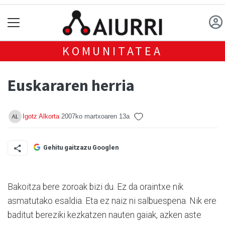
KOMUNITATEA
Euskararen herria
Igotz Alkorta
2007ko martxoaren 13a
Gehitu gaitzazu Googlen
Bakoitza bere zoroak bizi du. Ez da oraintxe nik
asmatutako esaldia. Eta ez naiz ni salbuespena. Nik ere
baditut bereziki kezkatzen nauten gaiak, azken aste