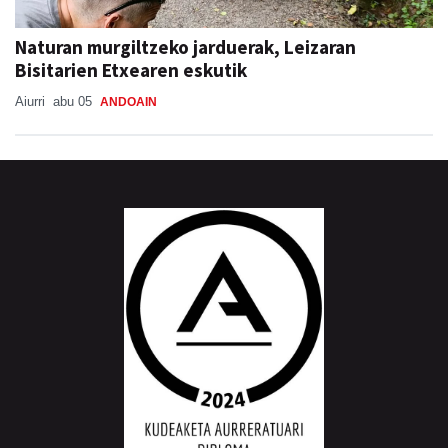
Naturan murgiltzeko jarduerak, Leizaran
Bisitarien Etxearen eskutik
Aiurri
abu 05
ANDOAIN