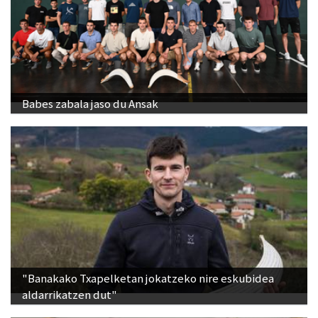
Babes zabala jaso du Ansak
"Banakako Txapelketan jokatzeko nire eskubidea
aldarrikatzen dut"