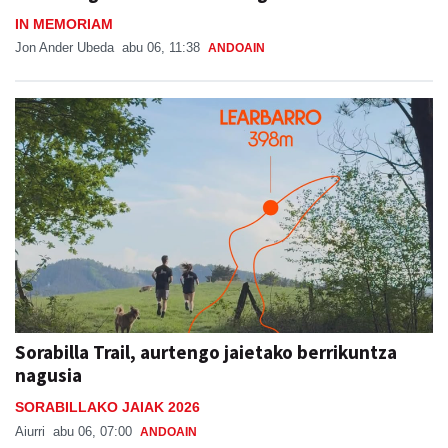
IN MEMORIAM
Jon Ander Ubeda
abu 06, 11:38
ANDOAIN
Sorabilla Trail, aurtengo jaietako berrikuntza
nagusia
SORABILLAKO JAIAK 2026
Aiurri
abu 06, 07:00
ANDOAIN