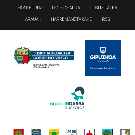
HONI BURUZ
LEGE OHARRA
PUBLIZITATEA
ARAUAK
HARREMANETARAKO
RSS