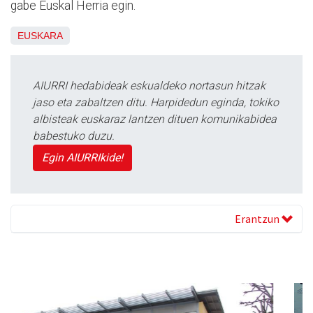
gabe Euskal Herria egin.
EUSKARA
AIURRI hedabideak eskualdeko nortasun hitzak
jaso eta zabaltzen ditu. Harpidedun eginda, tokiko
albisteak euskaraz lantzen dituen komunikabidea
babestuko duzu.
Egin AIURRIkide!
Erantzun