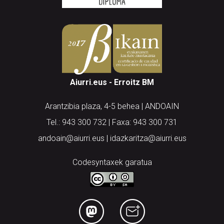
Aiurri.eus - Erroitz BM
Arantzibia plaza, 4-5 behea | ANDOAIN
Tel.: 943 300 732 | Faxa: 943 300 731
andoain@aiurri.eus | idazkaritza@aiurri.eus
Codesyntaxek garatua