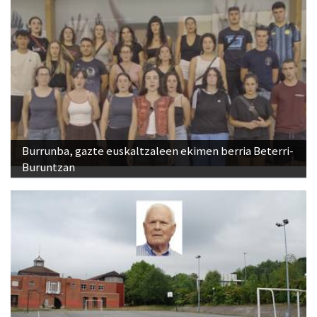
Burrunba, gazte euskaltzaleen ekimen berria Beterri-
Buruntzan