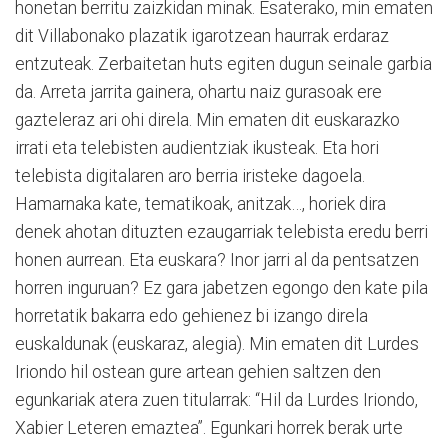
honetan berritu zaizkidan minak. Esaterako, min ematen
dit Villabonako plazatik igarotzean haurrak erdaraz
entzuteak. Zerbaitetan huts egiten dugun seinale garbia
da. Arreta jarrita gainera, ohartu naiz gurasoak ere
gazteleraz ari ohi direla. Min ematen dit euskarazko
irrati eta telebisten audientziak ikusteak. Eta hori
telebista digitalaren aro berria iristeke dagoela.
Hamarnaka kate, tematikoak, anitzak…, horiek dira
denek ahotan dituzten ezaugarriak telebista eredu berri
honen aurrean. Eta euskara? Inor jarri al da pentsatzen
horren inguruan? Ez gara jabetzen egongo den kate pila
horretatik bakarra edo gehienez bi izango direla
euskaldunak (euskaraz, alegia). Min ematen dit Lurdes
Iriondo hil ostean gure artean gehien saltzen den
egunkariak atera zuen titularrak: “Hil da Lurdes Iriondo,
Xabier Leteren emaztea”. Egunkari horrek berak urte