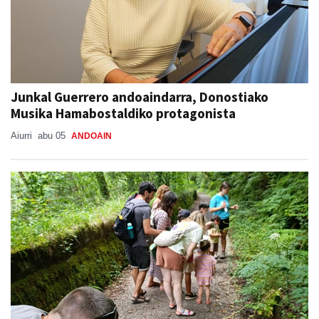
Junkal Guerrero andoaindarra, Donostiako
Musika Hamabostaldiko protagonista
Aiurri
abu 05
ANDOAIN