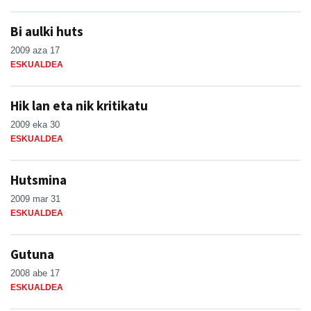
Bi aulki huts
2009 aza 17
ESKUALDEA
Hik lan eta nik kritikatu
2009 eka 30
ESKUALDEA
Hutsmina
2009 mar 31
ESKUALDEA
Gutuna
2008 abe 17
ESKUALDEA