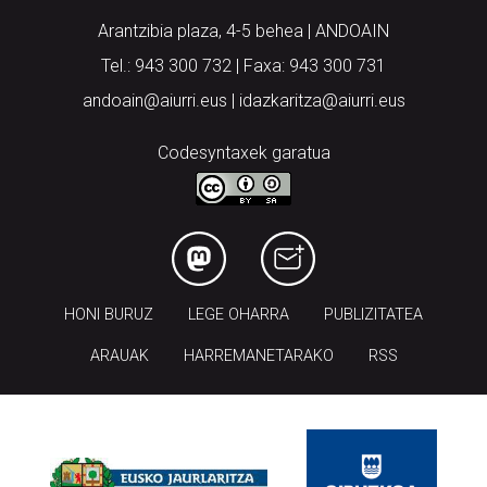
Arantzibia plaza, 4-5 behea | ANDOAIN
Tel.: 943 300 732 | Faxa: 943 300 731
andoain@aiurri.eus | idazkaritza@aiurri.eus
Codesyntaxek garatua
HONI BURUZ
LEGE OHARRA
PUBLIZITATEA
ARAUAK
HARREMANETARAKO
RSS