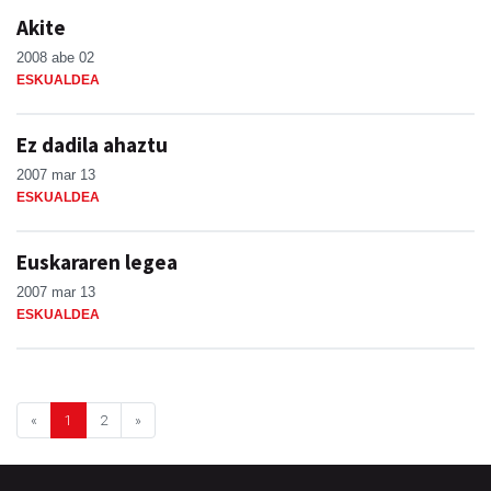
Akite
2008 abe 02
ESKUALDEA
Ez dadila ahaztu
2007 mar 13
ESKUALDEA
Euskararen legea
2007 mar 13
ESKUALDEA
«
1
2
»