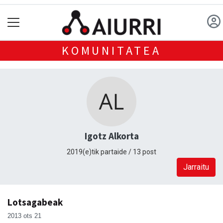
KOMUNITATEA
Igotz Alkorta
2019(e)tik partaide / 13 post
Jarraitu
Lotsagabeak
2013 ots 21