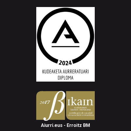
Aiurri.eus - Erroitz BM