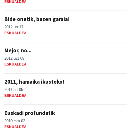
ESKUALDEA
Bide onetik, bazen garaia!
2012 urr 17
ESKUALDEA
Mejor, no...
2012 uzt 09
ESKUALDEA
2011, hamaika ikusteko!
2011 urt 05
ESKUALDEA
Euskadi profundatik
2010 eka 02
ESKUALDEA