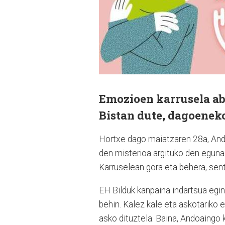
Emozioen karrusela ab
Bistan dute, dagoeneko
Hortxe dago maiatzaren 28a, Ando
den misterioa argituko den eguna. E
Karruselean gora eta behera, sen
EH Bilduk kanpaina indartsua egin
behin. Kalez kale eta askotariko e
asko dituztela. Baina, Andoaingo 