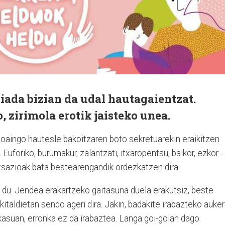
iada bizian da udal hautagaientzat.
, zirimola erotik jaisteko unea.
aingo hautesle bakoitzaren boto sekretuarekin eraikitzen
uforiko, burumakur, zalantzati, itxaropentsu, baikor, ezkor...
tsazioak bata bestearengandik ordezkatzen dira.
 du. Jendea erakartzeko gaitasuna duela erakutsiz, beste
kitaldietan sendo ageri dira. Jakin, badakite irabazteko auke
kasuan, erronka ez da irabaztea. Langa goi-goian dago.