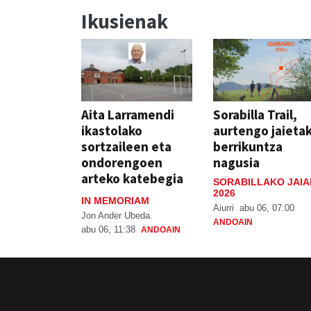
Ikusienak
Aita Larramendi
Sorabilla Trail,
ikastolako
aurtengo jaieta
sortzaileen eta
berrikuntza
ondorengoen
nagusia
arteko katebegia
SORABILLAKO JAIA
2026
IN MEMORIAM
Aiurri
abu 06, 07:00
Jon Ander Ubeda
ANDOAIN
abu 06, 11:38
ANDOAIN