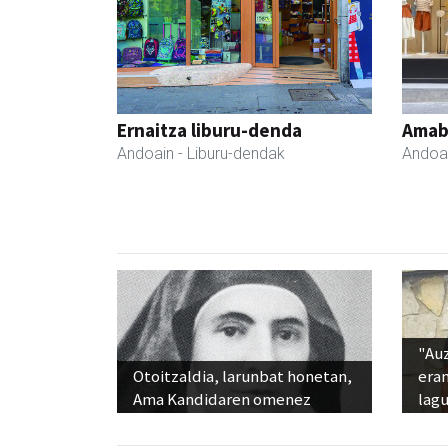
Ernaitza liburu-denda
Amabi
Andoain
- Liburu-dendak
Andoa
"Au
Otoitzaldia, larunbat honetan,
era
Ama Kandidaren omenez
lag