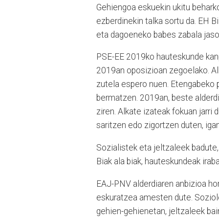
Gehiengoa eskuekin ukitu beharko 
ezberdinekin talka sortu da. EH B
eta dagoeneko babes zabala jaso
PSE-EE 2019ko hauteskunde kanpain
2019an oposizioan zegoelako. Alk
zutela espero nuen. Etengabeko p
bermatzen. 2019an, beste alderdi
ziren. Alkate izateak fokuan jarri
saritzen edo zigortzen duten, iga
Sozialistek eta jeltzaleek badute
Biak ala biak, hauteskundeak irab
EAJ-PNV alderdiaren anbizioa hori 
eskuratzea amesten dute. Soziolo
gehien-gehienetan, jeltzaleek ba