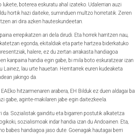
lukete, boterea eskuratu ahal izateko. Udalerrian auzi
ildu hortik hazi daiteke, suminduen multzo horretatik. Zeren
tzen ari dira azken hauteskundeetan.
a errepikatzen ari dela dirudi. Eta horrek harritzen nau,
atetzan egonda, ekitaldiak eta parte hartzea biderkatuko
resentziak, halere, ez du zertan arrakasta handiagoa
en kanpaina handia egin gabe, bi mila boto eskuratzear izan
 du Lainez, lau urte hauetan. Herritarrek euren kudeaketa
ndean jakingo da.
, EAEko hitzarmenaren arabera, EH Bilduk ez duen aldagai ba
azi gabe, aginte-makilaren jabe egin daitezkeela.
da. Sozialistak gainditu eta bigarren postutik alkatetza
gikoki, sozialismoak indar handia izan du Andoainen. Eta,
ino babes handiagoa jaso dute. Goenagak hautagai berri