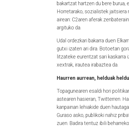
bakartzat hartzen du bere burua, 
Horretarako, sozialistek jaitsiera
airean: C2aren aferak zenbaterai
argituko da.
Udal ordezkari bakarra duen Elka
gutxi izaten ari dira. Botoetan go
litzateke eurentzat sari kaskarr
xextrak, irautea irabaztea da.
Haurren aurrean, helduak held
Topagunearen esaldi hori politikar
astearen hasieran, Twitterren. Hau
kanpainan lehiakide duen hautagaia
Guraso asko, publikoki nahiz prib
zuen. Badira tentuz ibili beharre