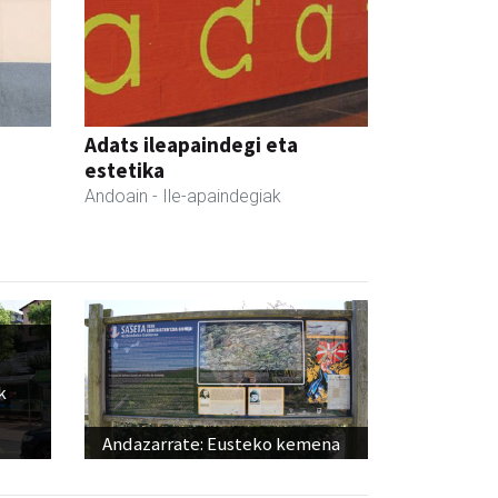
Adats ileapaindegi eta
estetika
Andoain
- Ile-apaindegiak
k
Andazarrate: Eusteko kemena