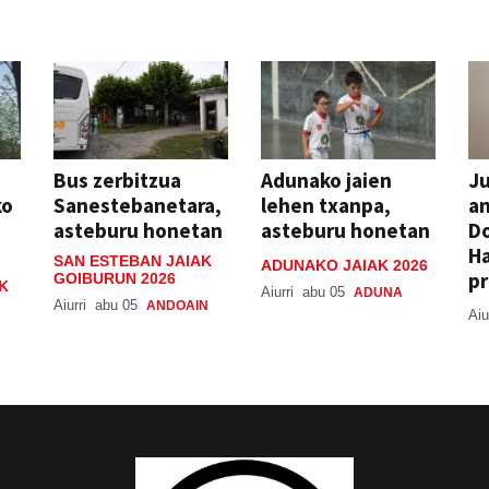
Bus zerbitzua
Adunako jaien
Ju
ko
Sanestebanetara,
lehen txanpa,
an
asteburu honetan
asteburu honetan
Do
H
SAN ESTEBAN JAIAK
ADUNAKO JAIAK 2026
pr
GOIBURUN 2026
K
Aiurri
abu 05
ADUNA
Aiurri
abu 05
ANDOAIN
Aiu