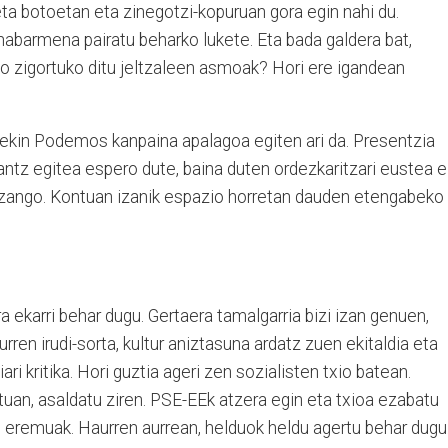
eta botoetan eta zinegotzi-kopuruan gora egin nahi du.
 nabarmena pairatu beharko lukete. Eta bada galdera bat,
no zigortuko ditu jeltzaleen asmoak? Hori ere igandean
rrekin Podemos kanpaina apalagoa egiten ari da. Presentzia
rantz egitea espero dute, baina duten ordezkaritzari eustea 
a izango. Kontuan izanik espazio horretan dauden etengabeko
u
a ekarri behar dugu. Gertaera tamalgarria bizi izan genuen,
rren irudi-sorta, kultur aniztasuna ardatz zuen ekitaldia eta
ri kritika. Hori guztia ageri zen sozialisten txio batean.
atuan, asaldatu ziren. PSE-EEk atzera egin eta txioa ezabatu
ko eremuak. Haurren aurrean, helduok heldu agertu behar dugu