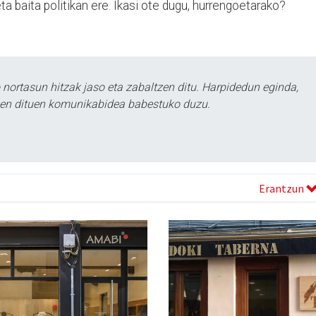
a baita politikan ere. Ikasi ote dugu, hurrengoetarako?
ortasun hitzak jaso eta zabaltzen ditu. Harpidedun eginda,
tzen dituen komunikabidea babestuko duzu.
Erantzun