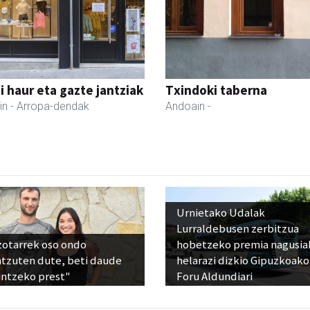
 haur eta gazte jantziak
Txindoki taberna
in
- Arropa-dendak
Andoain
-
Urnietako Udalak
Lurraldebusen zerbitzua
zotarrek oso ondo
hobetzeko premia nagusia
ntzuten dute, beti daude
helarazi dizkio Gipuzkoako
untzeko prest"
Foru Aldundiari