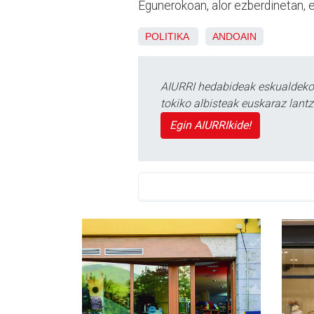
Egunerokoan, alor ezberdinetan, et
POLITIKA
ANDOAIN
AIURRI hedabideak eskualdeko n
tokiko albisteak euskaraz lan
Egin AIURRIkide!