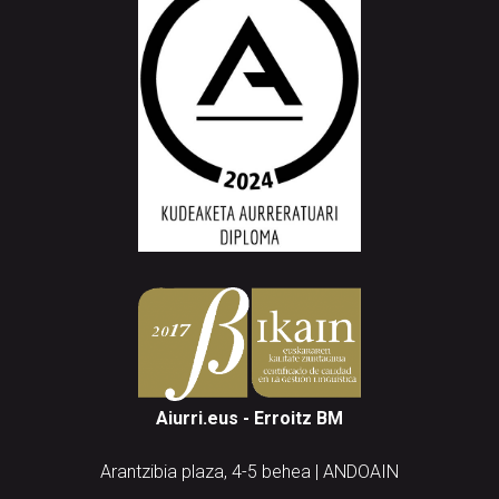
Aiurri.eus - Erroitz BM
Arantzibia plaza, 4-5 behea | ANDOAIN