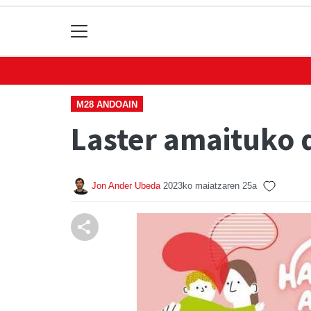
M28 ANDOAIN
Laster amaituko d
Jon Ander Ubeda
2023ko maiatzaren 25a