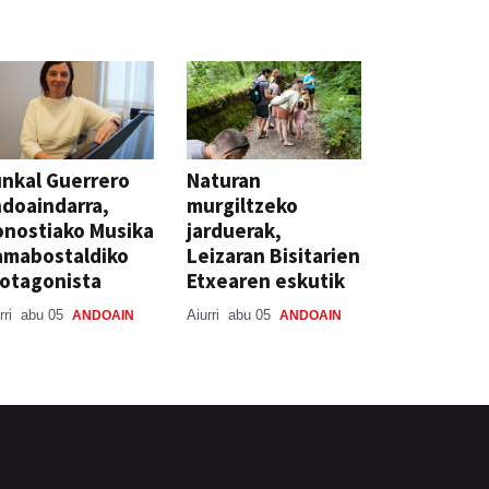
nkal Guerrero
Naturan
doaindarra,
murgiltzeko
nostiako Musika
jarduerak,
amabostaldiko
Leizaran Bisitarien
otagonista
Etxearen eskutik
rri
abu 05
Aiurri
abu 05
ANDOAIN
ANDOAIN