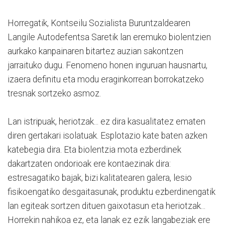
Horregatik, Kontseilu Sozialista Buruntzaldearen
Langile Autodefentsa Saretik lan eremuko biolentzien
aurkako kanpainaren bitartez auzian sakontzen
jarraituko dugu. Fenomeno honen inguruan hausnartu,
izaera definitu eta modu eraginkorrean borrokatzeko
tresnak sortzeko asmoz.
Lan istripuak, heriotzak... ez dira kasualitatez ematen
diren gertakari isolatuak. Esplotazio kate baten azken
katebegia dira. Eta biolentzia mota ezberdinek
dakartzaten ondorioak ere kontaezinak dira:
estresagatiko bajak, bizi kalitatearen galera, lesio
fisikoengatiko desgaitasunak, produktu ezberdinengatik
lan egiteak sortzen dituen gaixotasun eta heriotzak...
Horrekin nahikoa ez, eta lanak ez ezik langabeziak ere