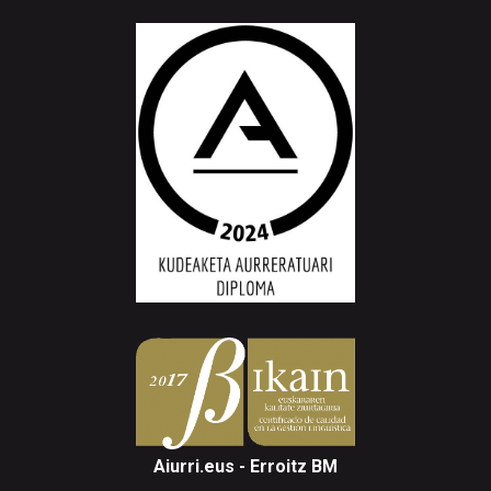
Aiurri.eus - Erroitz BM