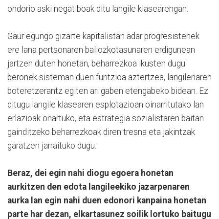
ondorio aski negatiboak ditu langile klasearengan.
Gaur egungo gizarte kapitalistan adar progresistenek
ere lana pertsonaren baliozkotasunaren erdigunean
jartzen duten honetan, beharrezkoa ikusten dugu
beronek sisteman duen funtzioa aztertzea, langileriaren
boteretzerantz egiten ari gaben etengabeko bidean. Ez
ditugu langile klasearen esplotazioan oinarritutako lan
erlazioak onartuko, eta estrategia sozialistaren baitan
gainditzeko beharrezkoak diren tresna eta jakintzak
garatzen jarraituko dugu.
Beraz, dei egin nahi diogu egoera honetan
aurkitzen den edota langileekiko jazarpenaren
aurka lan egin nahi duen edonori kanpaina honetan
parte har dezan, elkartasunez soilik lortuko baitugu