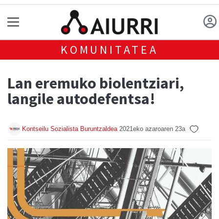
KOMUNITATEA
Lan eremuko biolentziari,
langile autodefentsa!
Kontseilu Sozialista Buruntzaldea
2021eko azaroaren 23a