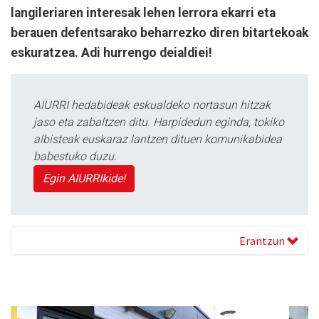
langileriaren interesak lehen lerrora ekarri eta
berauen defentsarako beharrezko diren bitartekoak
eskuratzea. Adi hurrengo deialdiei!
AIURRI hedabideak eskualdeko nortasun hitzak
jaso eta zabaltzen ditu. Harpidedun eginda, tokiko
albisteak euskaraz lantzen dituen komunikabidea
babestuko duzu.
Egin AIURRIkide!
Erantzun