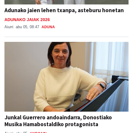
Adunako jaien lehen txanpa, asteburu honetan
ADUNAKO JAIAK 2026
Aiurri
abu 05, 08:47
ADUNA
Junkal Guerrero andoaindarra, Donostiako
Musika Hamabostaldiko protagonista