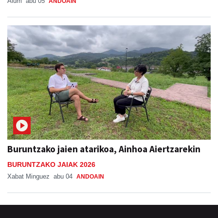
Aiurri
abu 05
ANDOAIN
Buruntzako jaien atarikoa, Ainhoa Aiertzarekin
BURUNTZAKO JAIAK 2026
Xabat Minguez
abu 04
ANDOAIN