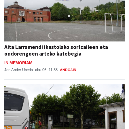
Aita Larramendi ikastolako sortzaileen eta
ondorengoen arteko katebegia
IN MEMORIAM
Jon Ander Ubeda
abu 06, 11:38
ANDOAIN