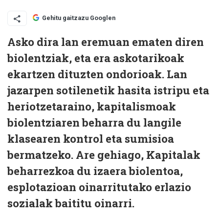
Gehitu gaitzazu Googlen
Asko dira lan eremuan ematen diren
biolentziak, eta era askotarikoak
ekartzen dituzten ondorioak. Lan
jazarpen sotilenetik hasita istripu eta
heriotzetaraino, kapitalismoak
biolentziaren beharra du langile
klasearen kontrol eta sumisioa
bermatzeko. Are gehiago, Kapitalak
beharrezkoa du izaera biolentoa,
esplotazioan oinarritutako erlazio
sozialak baititu oinarri.