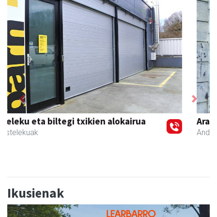
Previous
Next
Aranburu aholkularitza
Andoain
- Aholkularitza
Ikusienak