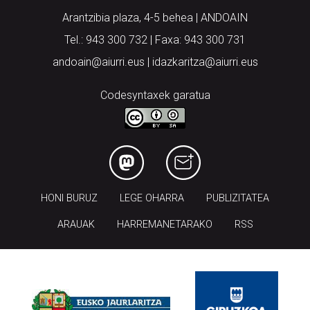
Arantzibia plaza, 4-5 behea | ANDOAIN
Tel.: 943 300 732 | Faxa: 943 300 731
andoain@aiurri.eus | idazkaritza@aiurri.eus
Codesyntaxek garatua
HONI BURUZ
LEGE OHARRA
PUBLIZITATEA
ARAUAK
HARREMANETARAKO
RSS