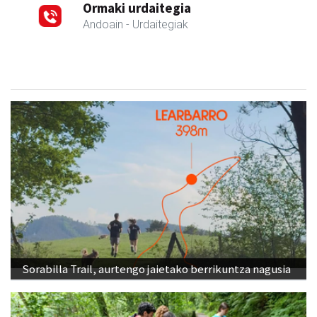
Ormaki urdaitegia
Andoain
- Urdaitegiak
Sorabilla Trail, aurtengo jaietako berrikuntza nagusia