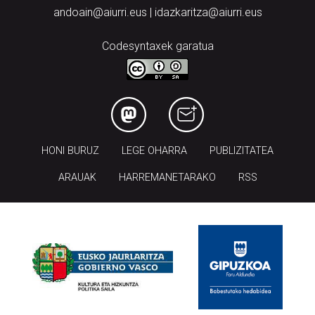
andoain@aiurri.eus | idazkaritza@aiurri.eus
Codesyntaxek garatua
HONI BURUZ
LEGE OHARRA
PUBLIZITATEA
ARAUAK
HARREMANETARAKO
RSS