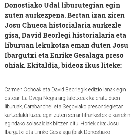
Donostiako Udal liburutegian egin
zuten aurkezpena. Bertan izan ziren
Josu Chueca historialaria aurkezle
gisa, David Beorlegi historialaria eta
liburuan lekukotza eman duten Josu
Ibargutxi eta Enrike Gesalaga preso
ohiak. Ekitaldia, bideoz ikus liteke:
Carmen Ochoak eta David Beorlegik edizio lanak egin
ostean La Oveja Negra argitaletxeak kaleratu duen
liburuak, Carabanchel eta Segoviako presondegietan
kartzelaldi luzea egin zuten sei antifrankistek elkarrekin
egindako solasaldiak biltzen ditu. Horiek dira: Josu
Ibargutxi eta Enrike Gesalaga (biak Donostiako