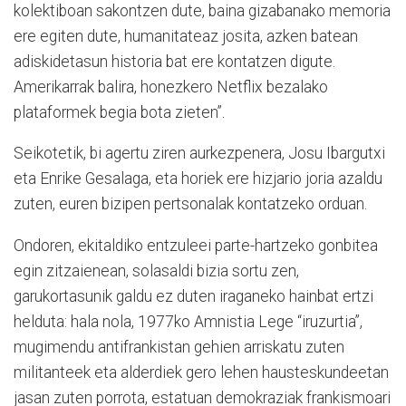
kolektiboan sakontzen dute, baina gizabanako memoria
ere egiten dute, humanitateaz josita, azken batean
adiskidetasun historia bat ere kontatzen digute.
Amerikarrak balira, honezkero Netflix bezalako
plataformek begia bota zieten”.
Seikotetik, bi agertu ziren aurkezpenera, Josu Ibargutxi
eta Enrike Gesalaga, eta horiek ere hizjario joria azaldu
zuten, euren bizipen pertsonalak kontatzeko orduan.
Ondoren, ekitaldiko entzuleei parte-hartzeko gonbitea
egin zitzaienean, solasaldi bizia sortu zen,
garukortasunik galdu ez duten iraganeko hainbat ertzi
helduta: hala nola, 1977ko Amnistia Lege “iruzurtia”,
mugimendu antifrankistan gehien arriskatu zuten
militanteek eta alderdiek gero lehen hausteskundeetan
jasan zuten porrota, estatuan demokraziak frankismoari