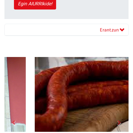
Egin AIURRIkide!
Erantzun
Previous
Next