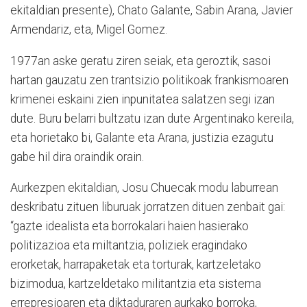
ekitaldian presente), Chato Galante, Sabin Arana, Javier
Armendariz, eta, Migel Gomez.
1977an aske geratu ziren seiak, eta geroztik, sasoi
hartan gauzatu zen trantsizio politikoak frankismoaren
krimenei eskaini zien inpunitatea salatzen segi izan
dute. Buru belarri bultzatu izan dute Argentinako kereila,
eta horietako bi, Galante eta Arana, justizia ezagutu
gabe hil dira oraindik orain.
Aurkezpen ekitaldian, Josu Chuecak modu laburrean
deskribatu zituen liburuak jorratzen dituen zenbait gai:
“gazte idealista eta borrokalari haien hasierako
politizazioa eta miltantzia, poliziek eragindako
erorketak, harrapaketak eta torturak, kartzeletako
bizimodua, kartzeldetako militantzia eta sistema
errepresioaren eta diktaduraren aurkako borroka,