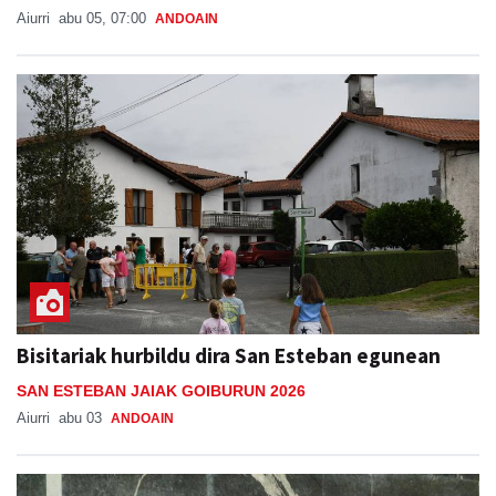
Aiurri
abu 05, 07:00
ANDOAIN
Bisitariak hurbildu dira San Esteban egunean
SAN ESTEBAN JAIAK GOIBURUN 2026
Aiurri
abu 03
ANDOAIN