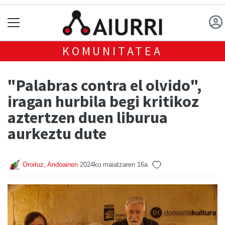
KOMUNITATEA
"Palabras contra el olvido",
iragan hurbila begi kritikoz
aztertzen duen liburua
aurkeztu dute
Oroituz, Andoainen
2024ko maiatzaren 16a