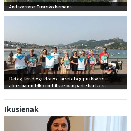
Andazarrate: Eusteko kemena
Dei egiten diegu donostiarrei eta gipuzkoarrei
abuztuaren 14ko mobilizazioan parte hartzera
Ikusienak