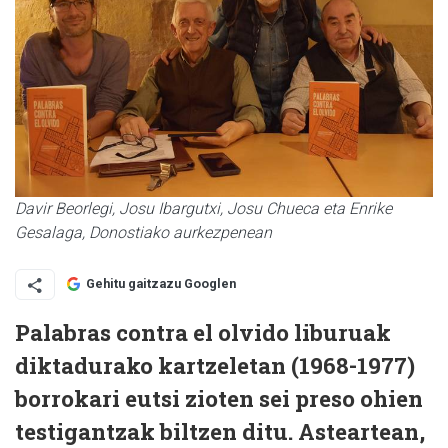
Davir Beorlegi, Josu Ibargutxi, Josu Chueca eta Enrike
Gesalaga, Donostiako aurkezpenean
Gehitu gaitzazu Googlen
Palabras contra el olvido liburuak
diktadurako kartzeletan (1968-1977)
borrokari eutsi zioten sei preso ohien
testigantzak biltzen ditu. Asteartean,