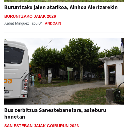
Buruntzako jaien atarikoa, Ainhoa Aiertzarekin
BURUNTZAKO JAIAK 2026
Xabat Minguez
abu 04
ANDOAIN
Bus zerbitzua Sanestebanetara, asteburu
honetan
SAN ESTEBAN JAIAK GOIBURUN 2026