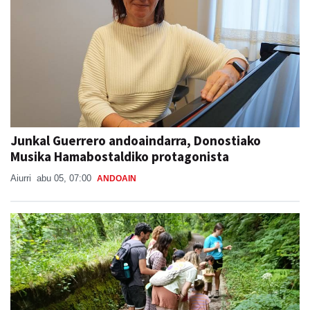
Junkal Guerrero andoaindarra, Donostiako
Musika Hamabostaldiko protagonista
Aiurri
abu 05, 07:00
ANDOAIN