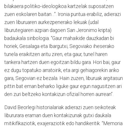
bilakaera politiko-ideologikoa kartzelak suposatzen
zuen eskolaren baitan…”. Ironia puntua erabiliz, adierazi
zuen liburuaren aurkezpenerako lekuak (udal
liburutegiaren azpian dagoen San Jeronimo kripta)
badaukala sinbologia. “Gaur mahaikide dauzkadan bi
horiek, Gesalaga eta Ibargutxi, Segoviako iheserako
tunela eraikitzen aritu ziren, eta gaur, tunel haren
tankera hartzen duen egoitzan bildu gara. Hori bai, gaur
ez dugu topatuko arratoirik, eta argi gehiagorekin ariko
gara, Segovian ez bezala. Hain zuzen, liburuak argitasun
pittin bat eman beharko liguke gaur egun nagusitzen ari
den zuri beltzeko kontakizun ofizial horren aurrean”.
David Beorlegi historialariak adierazi zuen seikoteak
libururara eraman duen kontakizunak gutxi daukala
mitikifikaziotik, exajeraziotik edo handikeritik. “Memoria