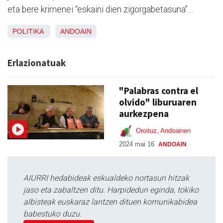
eta bere krimenei “eskaini dien zigorgabetasuna”…
POLITIKA
ANDOAIN
Erlazionatuak
"Palabras contra el
olvido" liburuaren
aurkezpena
Oroituz, Andoainen
2024 mai 16
ANDOAIN
AIURRI hedabideak eskualdeko nortasun hitzak
jaso eta zabaltzen ditu. Harpidedun eginda, tokiko
albisteak euskaraz lantzen dituen komunikabidea
babestuko duzu.