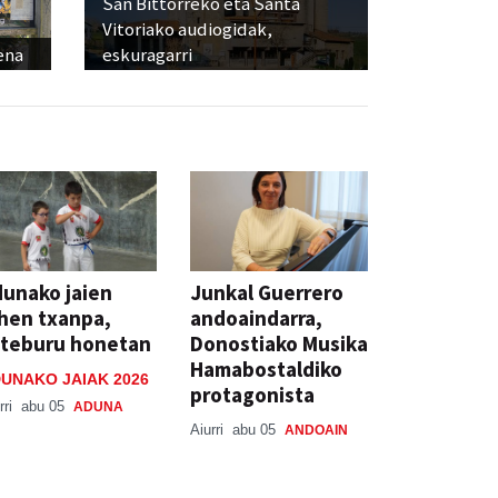
San Bittorreko eta Santa
Vitoriako audiogidak,
ena
eskuragarri
unako jaien
Junkal Guerrero
hen txanpa,
andoaindarra,
steburu honetan
Donostiako Musika
Hamabostaldiko
UNAKO JAIAK 2026
protagonista
rri
abu 05
ADUNA
Aiurri
abu 05
ANDOAIN