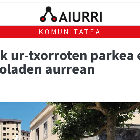
KOMUNITATEA
k ur-txorroten parkea 
boladen aurrean