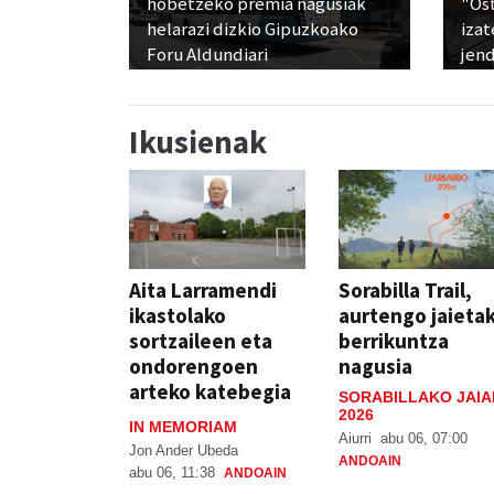
hobetzeko premia nagusiak
"Os
helarazi dizkio Gipuzkoako
izat
Foru Aldundiari
jen
Ikusienak
Aita Larramendi
Sorabilla Trail,
ikastolako
aurtengo jaieta
sortzaileen eta
berrikuntza
ondorengoen
nagusia
arteko katebegia
SORABILLAKO JAIA
2026
IN MEMORIAM
Aiurri
abu 06, 07:00
Jon Ander Ubeda
ANDOAIN
abu 06, 11:38
ANDOAIN