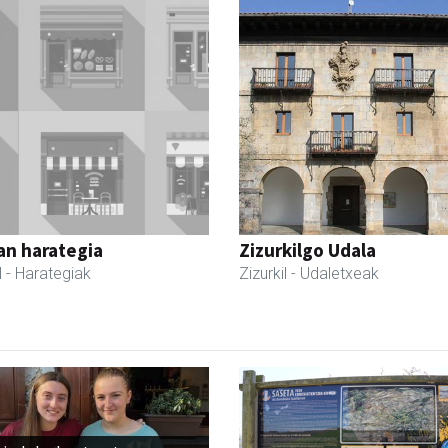
an harategia
Zizurkilgo Udala
l
- Harategiak
Zizurkil
- Udaletxeak