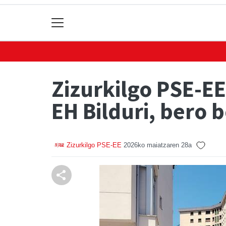
Zizurkilgo PSE-EE
EH Bilduri, bero 
Zizurkilgo PSE-EE
2026ko maiatzaren 28a