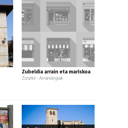
Zubeldia arrain eta mariskoa
Zizurkil
- Arrandegiak