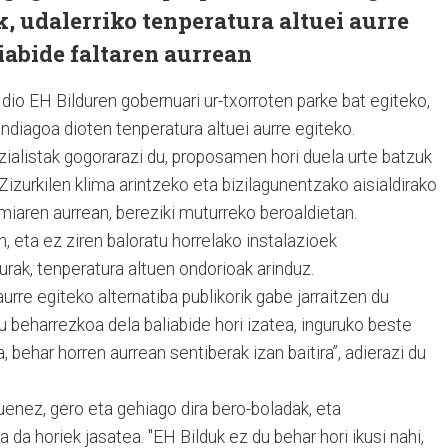
k, udalerriko tenperatura altuei aurre
liabide faltaren aurrean
 dio EH Bilduren gobernuari ur-txorroten parke bat egiteko,
andiagoa dioten tenperatura altuei aurre egiteko.
alistak gogorarazi du, proposamen hori duela urte batzuk
 Zizurkilen klima arintzeko eta bizilagunentzako aisialdirako
iaren aurrean, bereziki muturreko beroaldietan.
, eta ez ziren baloratu horrelako instalazioek
urak, tenperatura altuen ondorioak arinduz.
aurre egiteko alternatiba publikorik gabe jarraitzen du
ogu beharrezkoa dela baliabide hori izatea, inguruko beste
, behar horren aurrean sentiberak izan baitira”, adierazi du
enez, gero eta gehiago dira bero-boladak, eta
 da horiek jasatea. "EH Bilduk ez du behar hori ikusi nahi,