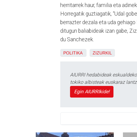
herritarrek haur, familia eta adin
Horregatik guztiagatik, “Udal gob
berrazter dezala eta uda gehiago b
ditugun baliabideak izan gabe, Zi
du Sanchezek.
POLITIKA
ZIZURKIL
AIURRI hedabideak eskualdeko n
tokiko albisteak euskaraz lan
Egin AIURRIkide!