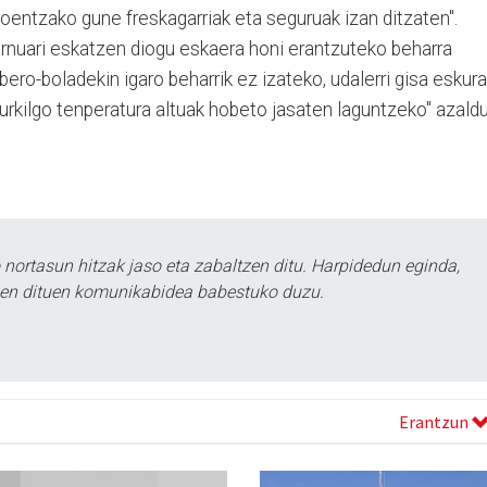
ekoentzako gune freskagarriak eta seguruak izan ditzaten".
ernuari eskatzen diogu eskaera honi erantzuteko beharra
ero-boladekin igaro beharrik ez izateko, udalerri gisa eskura
zurkilgo tenperatura altuak hobeto jasaten laguntzeko" azald
ortasun hitzak jaso eta zabaltzen ditu. Harpidedun eginda,
tzen dituen komunikabidea babestuko duzu.
Erantzun