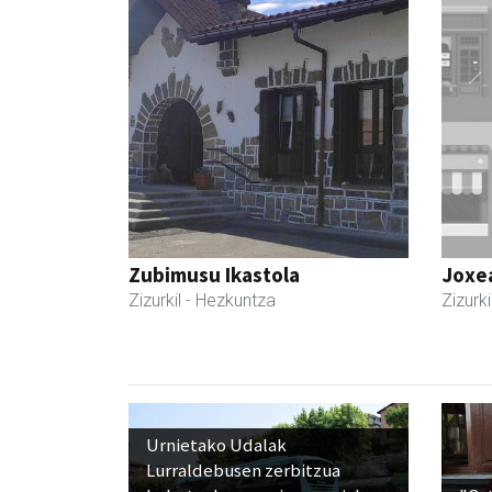
Zubimusu Ikastola
Joxe
Zizurkil
- Hezkuntza
Zizurki
Urnietako Udalak
Lurraldebusen zerbitzua