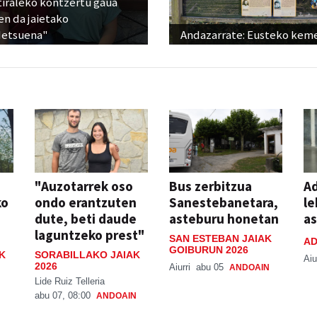
tiraleko kontzertu gaua
en da jaietako
detsuena"
Andazarrate: Eusteko kem
"Auzotarrek oso
Bus zerbitzua
Ad
ko
ondo erantzuten
Sanestebanetara,
le
dute, beti daude
asteburu honetan
a
laguntzeko prest"
SAN ESTEBAN JAIAK
AD
GOIBURUN 2026
K
SORABILLAKO JAIAK
Aiu
2026
Aiurri
abu 05
ANDOAIN
Lide Ruiz Telleria
abu 07, 08:00
ANDOAIN