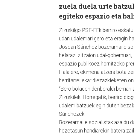
zuela duela urte batzu
egiteko espazio eta ba
Zizurkilgo PSE-EEk berriro eskatu
udan udalerriari gero eta eragin h
Josean Sánchez bozeramaile sozi
helarazi zitzaion udal-gobernuari,
espazio publikoez hornitzeko prem
Hala ere, ekimena atzera bota zen
herritarrei ekar diezazkieketen on
“Bero boladen denboraldi berriari 
Zizurkilek. Horregatik, berriro di
udalerri batzuek egin duten bezala
Sánchezek.
Bozeramaile sozialistak azaldu du
hezetasun handiarekin batera zaila