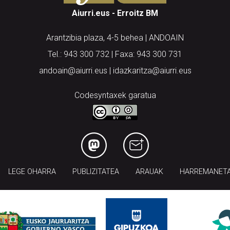
Aiurri.eus - Erroitz BM
Arantzibia plaza, 4-5 behea | ANDOAIN
Tel.: 943 300 732 | Faxa: 943 300 731
andoain@aiurri.eus | idazkaritza@aiurri.eus
Codesyntaxek garatua
LEGE OHARRA
PUBLIZITATEA
ARAUAK
HARREMANET