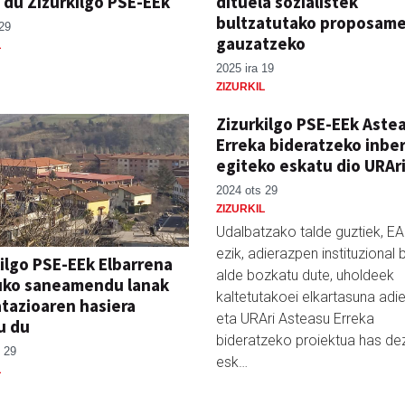
 du Zizurkilgo PSE-EEk
dituela sozialistek
bultzatutako proposam
29
gauzatzeko
L
2025 ira 19
ZIZURKIL
Zizurkilgo PSE-EEk Aste
Erreka bideratzeko inbe
egiteko eskatu dio URAr
2024 ots 29
ZIZURKIL
Udalbatzako talde guztiek, EA
ezik, adierazpen instituzional 
ilgo PSE-EEk Elbarrena
alde bozkatu dute, uholdeek
uko saneamendu lanak
kaltetutakoei elkartasuna adie
tazioaren hasiera
eta URAri Asteasu Erreka
u du
bideratzeko proiektua has de
 29
esk…
L