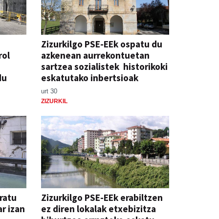
Zizurkilgo PSE-EEk ospatu du
rol
azkenean aurrekontuetan
sartzea sozialistek historikoki
du
eskatutako inbertsioak
urt 30
ZIZURKIL
ratu
Zizurkilgo PSE-EEk erabiltzen
r izan
ez diren lokalak etxebizitza