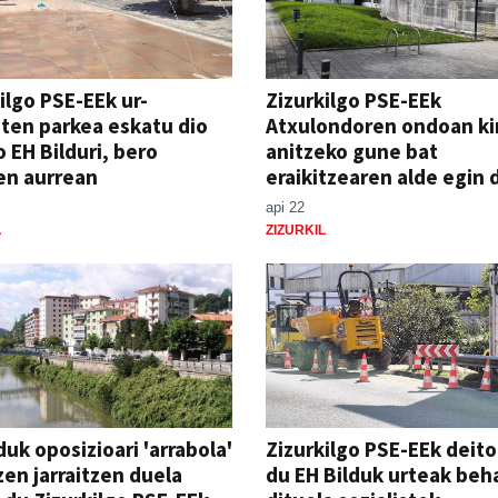
ilgo PSE-EEk ur-
Zizurkilgo PSE-EEk
ten parkea eskatu dio
Atxulondoren ondoan ki
o EH Bilduri, bero
anitzeko gune bat
en aurrean
eraikitzearen alde egin 
api 22
L
ZIZURKIL
duk oposizioari 'arrabola'
Zizurkilgo PSE-EEk deito
en jarraitzen duela
du EH Bilduk urteak beha