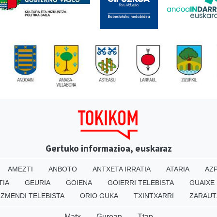
Gertuko informazioa, euskaraz
AMEZTI
ANBOTO
ANTXETA IRRATIA
ATARIA
AZP
TIA
GEURIA
GOIENA
GOIERRI TELEBISTA
GUAIXE
IZMENDI TELEBISTA
ORIO GUKA
TXINTXARRI
ZARAUT
Matx
Gurean
Ttap