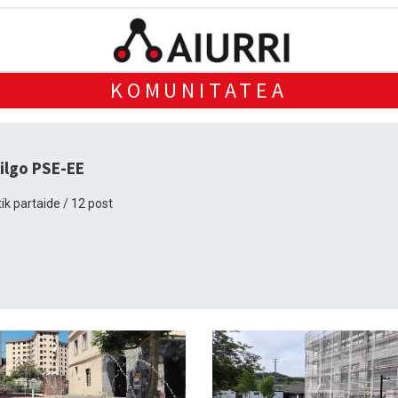
KOMUNITATEA
ilgo PSE-EE
ik partaide / 12 post