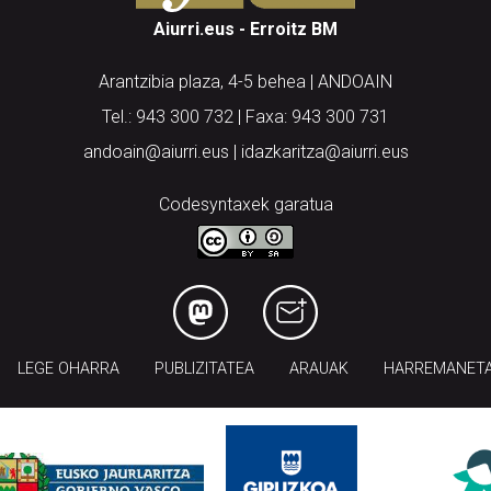
Aiurri.eus - Erroitz BM
Arantzibia plaza, 4-5 behea | ANDOAIN
Tel.: 943 300 732 | Faxa: 943 300 731
andoain@aiurri.eus | idazkaritza@aiurri.eus
Codesyntaxek garatua
LEGE OHARRA
PUBLIZITATEA
ARAUAK
HARREMANET