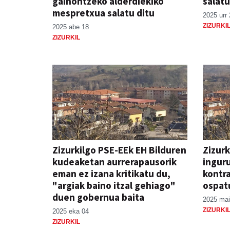
gainontzeko alderdiekiko
salatu
mespretxua salatu ditu
2025 urr 
ZIZURKI
2025 abe 18
ZIZURKIL
Zizurkilgo PSE-EEk EH Bilduren
Zizurk
kudeaketan aurrerapausorik
ingur
eman ez izana kritikatu du,
kontra
"argiak baino itzal gehiago"
ospat
duen gobernua baita
2025 mai
ZIZURKI
2025 eka 04
ZIZURKIL