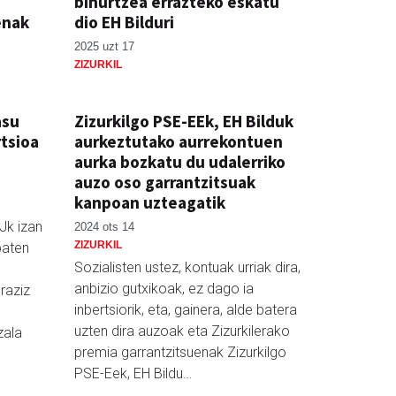
bihurtzea errazteko eskatu
enak
dio EH Bilduri
2025 uzt 17
ZIZURKIL
asu
Zizurkilgo PSE-EEk, EH Bilduk
rtsioa
aurkeztutako aurrekontuen
i
aurka bozkatu du udalerriko
auzo oso garrantzitsuak
kanpoan uzteagatik
Jk izan
2024 ots 14
ZIZURKIL
baten
Sozialisten ustez, kontuak urriak dira,
anbizio gutxikoak, ez dago ia
raziz
inbertsiorik, eta, gainera, alde batera
uzten dira auzoak eta Zizurkilerako
zala
premia garrantzitsuenak Zizurkilgo
PSE-Eek, EH Bildu…