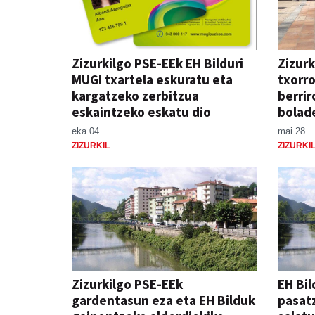
Zizurkilgo PSE-EEk EH Bilduri
Zizurk
MUGI txartela eskuratu eta
txorro
kargatzeko zerbitzua
berrir
eskaintzeko eskatu dio
bolad
eka 04
mai 28
ZIZURKIL
ZIZURKI
Zizurkilgo PSE-EEk
EH Bil
gardentasun eza eta EH Bilduk
pasatz