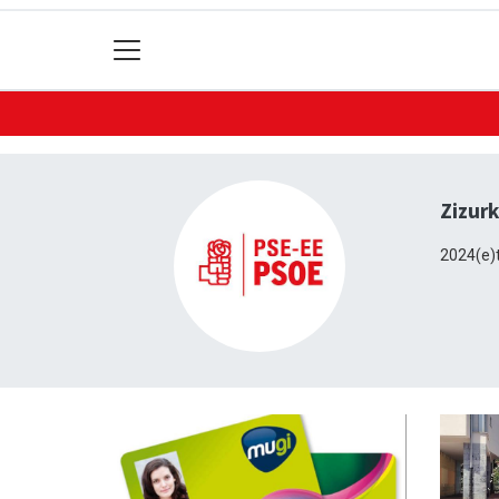
Zizurk
2024(e)t