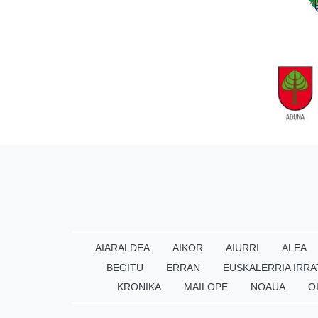
AIARALDEA
AIKOR
AIURRI
ALEA
BEGITU
ERRAN
EUSKALERRIA IRRA
KRONIKA
MAILOPE
NOAUA
O