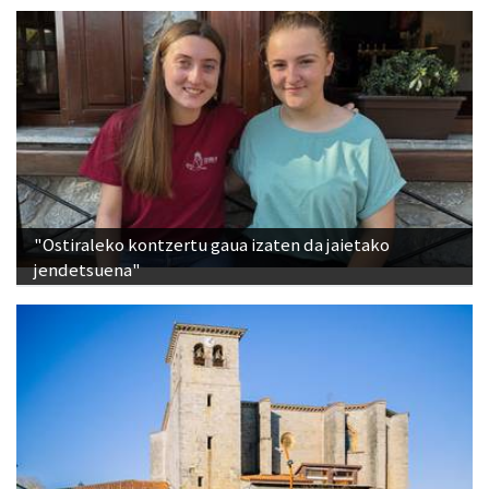
"Ostiraleko kontzertu gaua izaten da jaietako
jendetsuena"