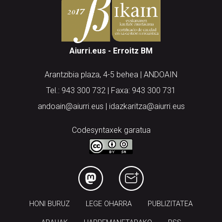
Aiurri.eus - Erroitz BM
Arantzibia plaza, 4-5 behea | ANDOAIN
Tel.: 943 300 732 | Faxa: 943 300 731
andoain@aiurri.eus | idazkaritza@aiurri.eus
Codesyntaxek garatua
HONI BURUZ
LEGE OHARRA
PUBLIZITATEA