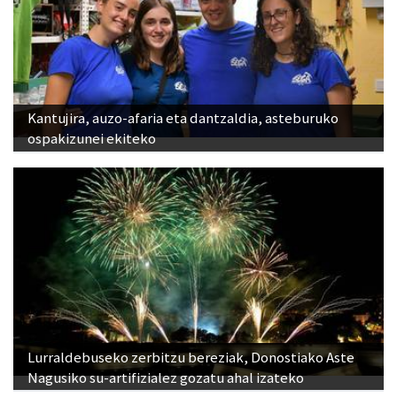
Kantujira, auzo-afaria eta dantzaldia, asteburuko
ospakizunei ekiteko
Lurraldebuseko zerbitzu bereziak, Donostiako Aste
Nagusiko su-artifizialez gozatu ahal izateko