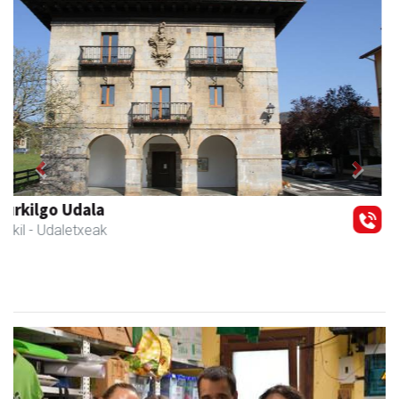
Previous
Next
Zubimusu Ikastola
Zizurkil
- Hezkuntza