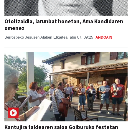
Otoitzaldia, larunbat honetan, Ama Kandidaren
omenez
Berrozpeko Jesusen Alaben Elkartea
abu 07, 09:25
ANDOAIN
Kantujira taldearen saioa Goiburuko festetan