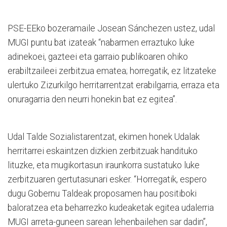
PSE-EEko bozeramaile Josean Sánchezen ustez, udal
MUGI puntu bat izateak “nabarmen erraztuko luke
adinekoei, gazteei eta garraio publikoaren ohiko
erabiltzaileei zerbitzua ematea; horregatik, ez litzateke
ulertuko Zizurkilgo herritarrentzat erabilgarria, erraza eta
onuragarria den neurri honekin bat ez egitea”.
Udal Talde Sozialistarentzat, ekimen honek Udalak
herritarrei eskaintzen dizkien zerbitzuak handituko
lituzke, eta mugikortasun iraunkorra sustatuko luke
zerbitzuaren gertutasunari esker. “Horregatik, espero
dugu Gobernu Taldeak proposamen hau positiboki
baloratzea eta beharrezko kudeaketak egitea udalerria
MUGI arreta-guneen sarean lehenbailehen sar dadin”,