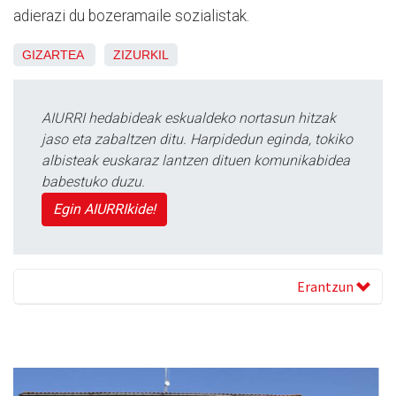
adierazi du bozeramaile sozialistak.
GIZARTEA
ZIZURKIL
AIURRI hedabideak eskualdeko nortasun hitzak
jaso eta zabaltzen ditu. Harpidedun eginda, tokiko
albisteak euskaraz lantzen dituen komunikabidea
babestuko duzu.
Egin AIURRIkide!
Erantzun