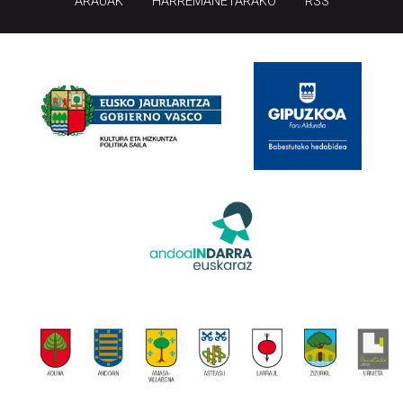
ARAUAK
HARREMANETARAKO
RSS