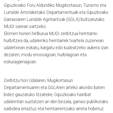
Gipuzkoako Foru Aldundiko Mugikortasun, Turismo eta
Lurralde Antolaketako Departamentuak eta Gipuzkoako
Garraioaren Lurralde Agintaritzak (GGLA) bultzatutako
MUGI sarean sartzeko.
Ekimen honen helburua MUGI zerbitzua herritarrei
hurbiltzea da, udalerriko herritarrek txartela zuzenean
udaletxean eskatu, kargatu edo kudeatzeko aukera izan
dezaten, modu erosoagoan, hurbilagoan eta
eskuragarriagoan.
Zerbitzu hori Udalaren, Mugikortasun
Departamentuaren eta GGLAren arteko akordio baten
bidez gauzatuko litzateke, Gipuzkoako hainbat
udalerritan sustatzen ari den bezala, garraio publikorako
sarbidea erraztuz eta herritarrentzako arreta hobetuz.