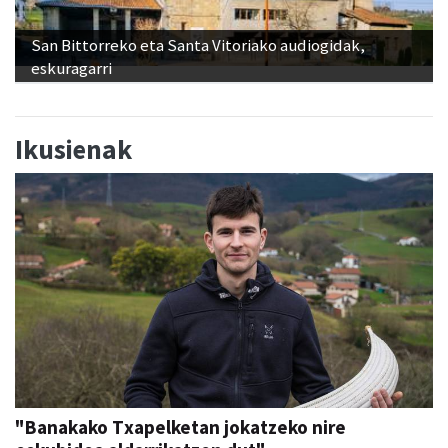
San Bittorreko eta Santa Vitoriako audiogidak,
eskuragarri
Ikusienak
"Banakako Txapelketan jokatzeko nire