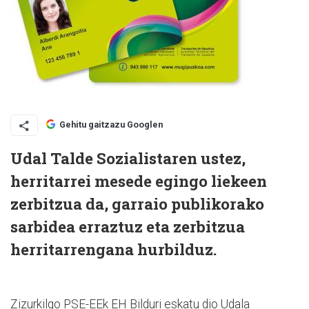
Gehitu gaitzazu Googlen
Udal Talde Sozialistaren ustez,
herritarrei mesede egingo liekeen
zerbitzua da, garraio publikorako
sarbidea erraztuz eta zerbitzua
herritarrengana hurbilduz.
Zizurkilgo PSE-EEk EH Bilduri eskatu dio Udala