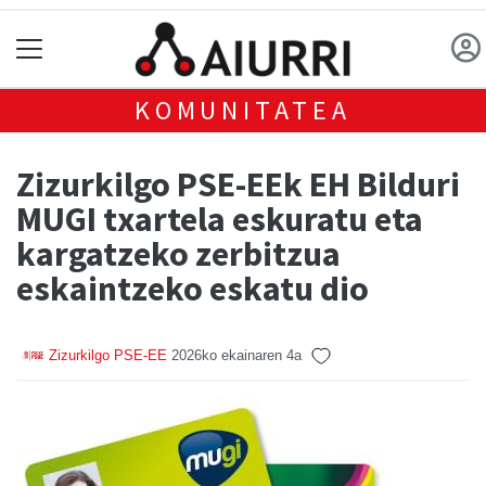
KOMUNITATEA
Zizurkilgo PSE-EEk EH Bilduri
MUGI txartela eskuratu eta
kargatzeko zerbitzua
eskaintzeko eskatu dio
Zizurkilgo PSE-EE
2026ko ekainaren 4a