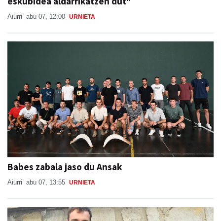
eskubidea aldarrikatzen dut"
Aiurri
abu 07, 12:00
URNIETA
Babes zabala jaso du Ansak
Aiurri
abu 07, 13:55
URNIETA