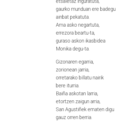
etsaietaz inguratuta,
gaurko munduan ere badegu
ainbat pekatuta.
Ama asko negartuta,
errezora beartu-ta,
guraso askon ikasbidea
Monika degu-ta.
Gizonaren egarria,
zorionean jarria,
orretarako billatu nairik
bere iturria.
Baiña askotan larria,
etortzen zaigun arria,
San Agustiñek ematen digu
gauz orren berria.