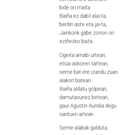
bide ori maita.
Baiña ez dabil alai-ta,
berdin aste eta jai-ta,
Jainkorik gabe zorion ori
eziñezko baita.
Ogeita amabi urtean,
etsai askoren tartean,
seme bat ere izandu zuan
alakon batean.
Baiña aldatu golpean,
damutasunez betean,
gaur Agustin Aundia degu
santuen artean.
Seme-alabak galduta,