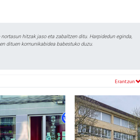
ortasun hitzak jaso eta zabaltzen ditu. Harpidedun eginda,
tzen dituen komunikabidea babestuko duzu.
Erantzun