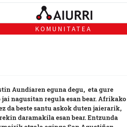
KOMUNITATEA
tin Aundiaren eguna degu, eta gure
o jai nagusitan regula esan bear. Afrikako
z da beste santu askok duten jaierarik,
erekin daramakila esan bear. Entzunda
ermoirik etzala egingo San Agustiñen