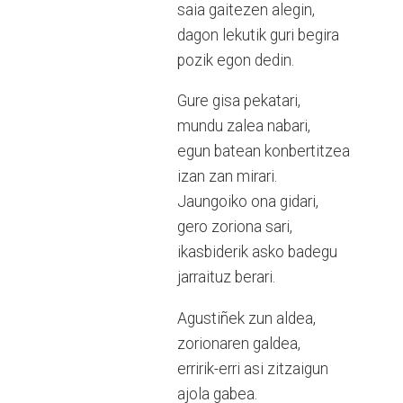
saia gaitezen alegin,
dagon lekutik guri begira
pozik egon dedin.
Gure gisa pekatari,
mundu zalea nabari,
egun batean konbertitzea
izan zan mirari.
Jaungoiko ona gidari,
gero zoriona sari,
ikasbiderik asko badegu
jarraituz berari.
Agustiñek zun aldea,
zorionaren galdea,
erririk-erri asi zitzaigun
ajola gabea.