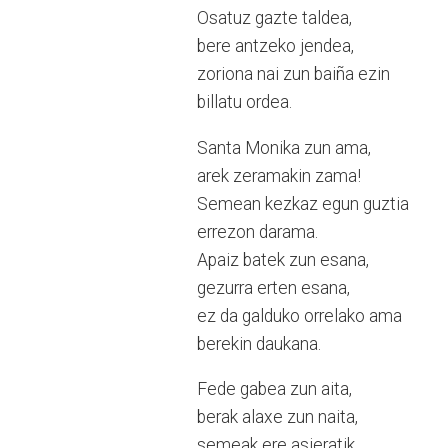
Osatuz gazte taldea,
bere antzeko jendea,
zoriona nai zun baiña ezin
billatu ordea.
Santa Monika zun ama,
arek zeramakin zama!
Semean kezkaz egun guztia
errezon darama.
Apaiz batek zun esana,
gezurra erten esana,
ez da galduko orrelako ama
berekin daukana.
Fede gabea zun aita,
berak alaxe zun naita,
semeak ere asieratik