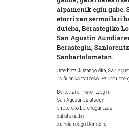
aipamenik egin gabe.
etorri zan sermoilari b
duteba, Berastegiko L
San Agustin Aundiaren
Berastegin, Sanlorentzo
Sanbartolometan.
Urte batzuk izango dira, San Agust
doiñuan kantatzeko. Ez det uste g
Bertsoz nai nuke itzegin,
San Agustiñez atsegin,
orretarako bere laguntzaz
baliatu nadin.
Zaindari degu Berrobin,