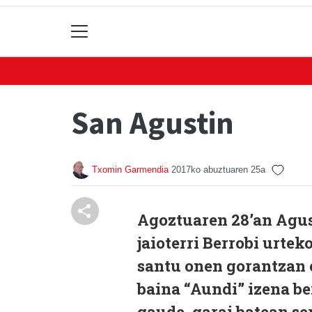
San Agustin
Txomin Garmendia
2017ko abuztuaren 25a
Agoztuaren 28’an Agus
jaioterri Berrobi urtek
santu onen gorantzan e
baina “Aundi” izena b
gaude, garai batean s