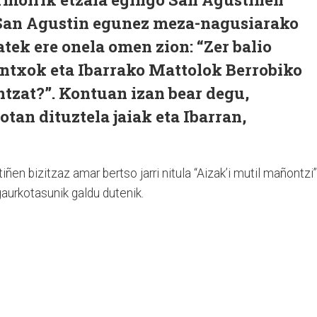
 San Agustin egunez meza-nagusiarako
atek ere onela omen zion: “Zer balio
ontxok eta Ibarrako Mattolok Berrobiko
tzat?”. Kontuan izan bear degu,
tan dituztela jaiak eta Ibarran,
iñen bizitzaz amar bertso jarri nitula “Aizak’i mutil mañontzi”
aurkotasunik galdu dutenik.