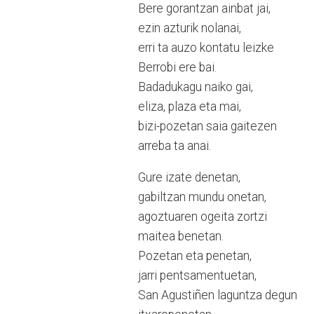
Bere gorantzan ainbat jai,
ezin azturik nolanai,
erri ta auzo kontatu leizke
Berrobi ere bai.
Badadukagu naiko gai,
eliza, plaza eta mai,
bizi-pozetan saia gaitezen
arreba ta anai.
Gure izate denetan,
gabiltzan mundu onetan,
agoztuaren ogeita zortzi
maitea benetan.
Pozetan eta penetan,
jarri pentsamentuetan,
San Agustiñen laguntza degun