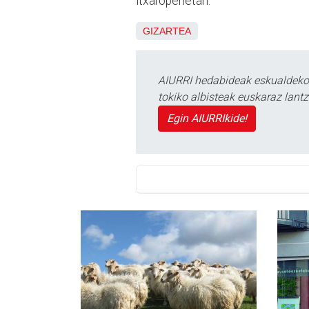
itxaropenetan.
GIZARTEA
AIURRI hedabideak eskualdeko n
tokiko albisteak euskaraz lan
Egin AIURRIkide!