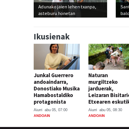
Adunako jaien lehen txanpa,
Sant
asteburu honetan
balo
Ikusienak
Junkal Guerrero
Naturan
andoaindarra,
murgiltzeko
Donostiako Musika
jarduerak,
Hamabostaldiko
Leizaran Bisitar
protagonista
Etxearen eskuti
Aiurri
abu 05, 07:00
Aiurri
abu 05, 08:30
ANDOAIN
ANDOAIN