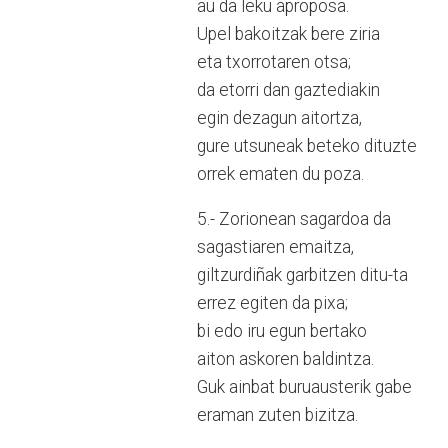
au da leku aproposa.
Upel bakoitzak bere ziria
eta txorrotaren otsa;
da etorri dan gaztediakin
egin dezagun aitortza,
gure utsuneak beteko dituzte
orrek ematen du poza.
5.- Zorionean sagardoa da
sagastiaren emaitza,
giltzurdiñak garbitzen ditu-ta
errez egiten da pixa;
bi edo iru egun bertako
aiton askoren baldintza.
Guk ainbat buruausterik gabe
eraman zuten bizitza.