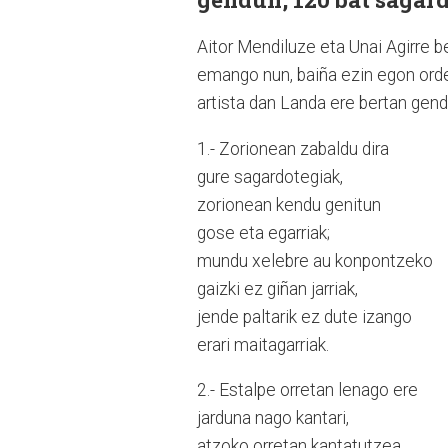
Aitor Mendiluze eta Unai Agirre be
emango nun, baiña ezin egon orde
artista dan Landa ere bertan gend
1.- Zorionean zabaldu dira
gure sagardotegiak,
zorionean kendu genitun
gose eta egarriak;
mundu xelebre au konpontzeko
gaizki ez giñan jarriak,
jende paltarik ez dute izango
erari maitagarriak.
2.- Estalpe orretan lenago ere
jarduna nago kantari,
atzoko orretan kantatutzea