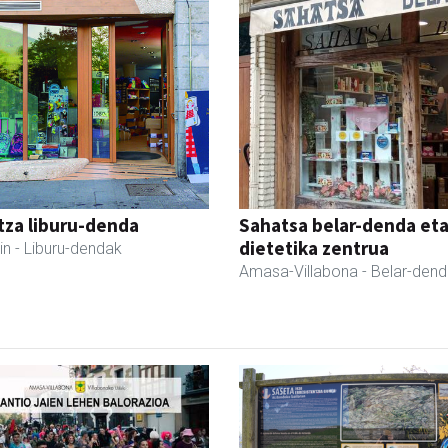
tza liburu-denda
Sahatsa belar-denda et
dietetika zentrua
in
- Liburu-dendak
Amasa-Villabona
- Belar-den