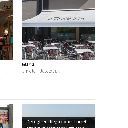
a
Guria
Urnieta
- Jatetxeak
da
Dei egiten diegu donostiarrei