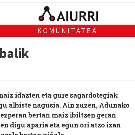
KOMUNITATEA
balik
 naiz idazten eta gure sagardotegiak
egu albiste nagusia. Ain zuzen, Adunako
ezperan bertan maiz ibiltzen geran
en digu aparia eta egun ori atzo izan
ozale bertan giñala.