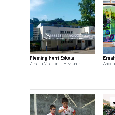
Fleming Herri Eskola
Ernai
Amasa-Villabona
- Hezkuntza
Andoa