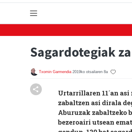
Sagardotegiak za
Txomin Garmendia
2019ko otsailaren 8a
Urtarrillaren 11´an asi
zabaltzen asi dirala d
Aburuzak zabaltzeko b
bezeroairi utsean emat
gendun, 120 bat sagard