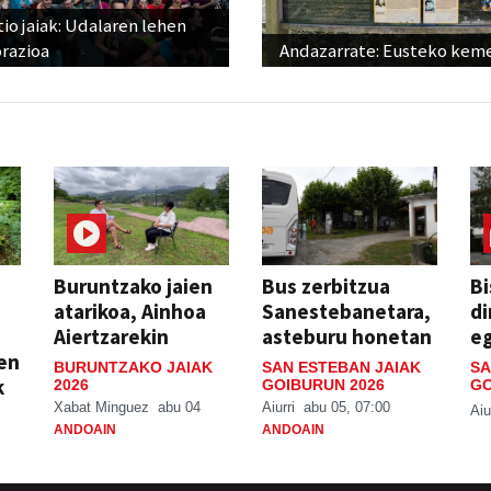
io jaiak: Udalaren lehen
razioa
Andazarrate: Eusteko kem
Buruntzako jaien
Bus zerbitzua
Bi
atarikoa, Ainhoa
Sanestebanetara,
di
Aiertzarekin
asteburu honetan
e
ien
BURUNTZAKO JAIAK
SAN ESTEBAN JAIAK
SA
k
2026
GOIBURUN 2026
GO
Xabat Minguez
abu 04
Aiurri
abu 05, 07:00
Aiu
ANDOAIN
ANDOAIN