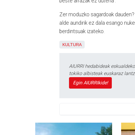
beste arrazak ez dutena”.
Zer moduzko sagardoak dauden? Ger
alde aundirik ez dala esango nuke;
berdintsuak izateko.
KULTURA
AIURRI hedabideak eskualdeko n
tokiko albisteak euskaraz lan
Egin AIURRIkide!