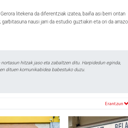
ora litekena da diferentziak izatea, baiña asi berri ontan
 garbitasuna nausi jarri da estudio guztiakin eta ori da arrazo
ortasun hitzak jaso eta zabaltzen ditu. Harpidedun eginda,
tzen dituen komunikabidea babestuko duzu.
Erantzun