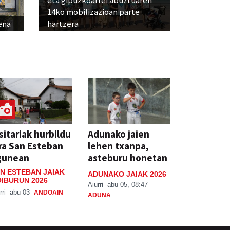
eta gipuzkoarrei abuztuaren
14ko mobilizazioan parte
ena
hartzera
sitariak hurbildu
Adunako jaien
ra San Esteban
lehen txanpa,
gunean
asteburu honetan
N ESTEBAN JAIAK
ADUNAKO JAIAK 2026
IBURUN 2026
Aiurri
abu 05, 08:47
rri
abu 03
ANDOAIN
ADUNA