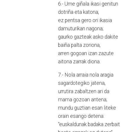
6.- Ume giñala ikasi genitun
dotriña eta katona,
ez pentsa gero ori ikasia
damuturikan nagona;
gaurko gazteak asko dakite
baiña palta zoriona,
arren gogoan izan zazute
aitona zarrak diona.
7.- Nola arraia nola aragia
sagardotegiko jatena,
urrutira zabaltzen ari da
mama gozoan antena;
mundu guztian esan liteke
orain esango detena:
“euskaldunak badaka zerbait