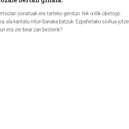
rtsolari sonatuak ere tarteko genitun. Nik ixillik obetogo
a; ala kantatu nitun banaka batzuk. Ezpañetako soiñua jotz
un eta zer bear zan besterik?