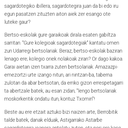
sagardotegiko ibillera, sagardotegira juan da bi edo iru
egun pasatzen zituzten aiton aiek zer esango ote
luteke gaur?
Bertso-eskolak gure garaikoak dirala esaten gabiltza
sarritan. "Gure kolegioak sagardotegiak" kantatu omen
zun Udarregi bertsolariak. Beraz, bertso-eskolak baziran
lenago ere; kolegio oriek nolakoak ziran? Or dago kakoa.
Garai aietan izen txarra zuten bertsolariak. Amazazpi-
emezortzi urte izango nitun, ari nintzan-ba, taberna
zulotan da abar bertsotan, da erriko gizon errespetagarri
ta abertzale batek, au esan zidan; "lengo bertsolariak
moskorkeritik ondatu itun, kontuz Txomin"!
Beste au ere etzait aztuko bizi naizen arte, Berrobitik
talde batek, danak elduak, Astigarrako Astarbe