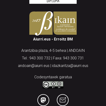
Aiurri.eus - Erroitz BM
Arantzibia plaza, 4-5 behea | ANDOAIN
Tel.: 943 300 732 | Faxa: 943 300 731
andoain@aiurri.eus | idazkaritza@aiurri.eus
Codesyntaxek garatua