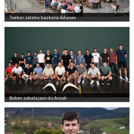
Txekor Jateko bazkaria Adunan
Babes zabala jaso du Ansak