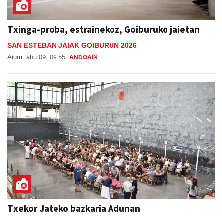
Txinga-proba, estrainekoz, Goiburuko jaietan
SAN ESTEBAN JAIAK GOIBURUN 2026
Aiurri
abu 09, 09:55
ANDOAIN
Txekor Jateko bazkaria Adunan