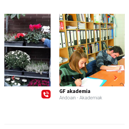
Previous
Next
GF akademia
Andoain
- Akademiak