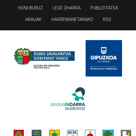
HONI BURUZ
LEGE OHARRA
PUBLIZITATEA
ARAUAK
HARREMANETARAKO
RSS