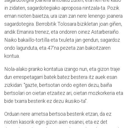
sagardotegira joanera antolatu zuten, eta neri ere kaso
in zidaten, sagardotegiako aproposa nintzala-ta. Pozik
eman nioten baietza, ura izan zan nere lenengo joanera
sagardotegira. Berrobitik Tolosara bizikletan joan giñen,
andik Ernanira trenez, eta ondoren oinez Astarberaiño.
Naiko bakaillo-tortilla eta txuleta jan gendun, sagardoz
ondo lagunduta, eta 47'na pezeta zan bakoitzaren
kontua.
Nola-alako pranko kontatua izango nun, eta gizon traje
dun errespetagarri batek batez bestera itz auek esan
zizkidan: "gazte, bertsotan ondo egiten dezu, baiña
bertsolari on oietan etzaitez ari, oietan mozkorkeria eta
bide txarra besterik ez dezu ikusiko-ta".
Orduan nere ametsa bertsoa besterik etzan, da ez
nioten kasorik egin gizon aien esanei, eta ez det