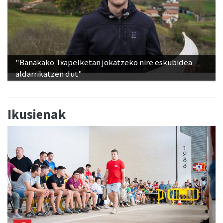
"Banakako Txapelketan jokatzeko nire eskubidea
aldarrikatzen dut"
Ikusienak