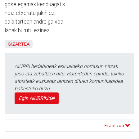
gose egarriak kenduagatik
noiz etxeratu jakiñ ez,
da bitartean andre gaixoa
lanak burutu ezinez.
GIZARTEA
AIURRI hedabideak eskualdeko nortasun hitzak
jaso eta zabaltzen ditu. Harpidedun eginda, tokiko
albisteak euskaraz lantzen dituen komunikabidea
babestuko duzu.
Egin AIURRIkide!
Erantzun