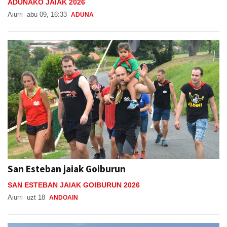
ADUNAKO JAIAK 2026
Aiurri
abu 09, 16:33
ADUNA
San Esteban jaiak Goiburun
SAN ESTEBAN JAIAK GOIBURUN 2026
Aiurri
uzt 18
ANDOAIN