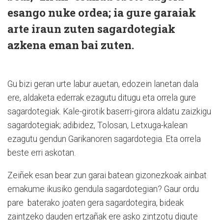
esango nuke ordea; ia gure garaiak
arte iraun zuten sagardotegiak
azkena eman bai zuten.
Gu bizi geran urte labur auetan, edozein lanetan dala
ere, aldaketa ederrak ezagutu ditugu eta orrela gure
sagardotegiak. Kale-girotik baserri-girora aldatu zaizkigu
sagardotegiak; adibidez, Tolosan, Letxuga-kalean
ezagutu gendun Garikanoren sagardotegia. Eta orrela
beste erri askotan.
Zeiñek esan bear zun garai batean gizonezkoak ainbat
emakume ikusiko gendula sagardotegian? Gaur ordu
pare baterako joaten gera sagardotegira, bideak
zaintzeko dauden ertzañak ere asko zintzotu digute