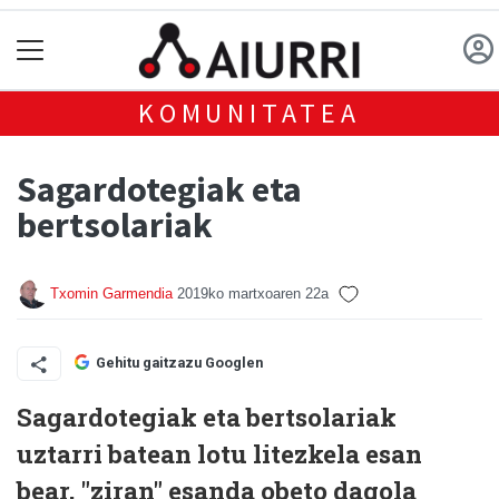
KOMUNITATEA
Sagardotegiak eta
bertsolariak
Txomin Garmendia
2019ko martxoaren 22a
Gehitu gaitzazu Googlen
Sagardotegiak eta bertsolariak
uztarri batean lotu litezkela esan
bear, "ziran" esanda obeto dagola