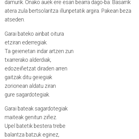
damurik. Onako auek ere esan bearra dago-ba: Basarrik
atera zula bertsolaritza illunpetatik argira. Pakean beza
atseden.
Garai bateko ainbat oitura
etziran ederregiak.
Ta geienetan indar artzen zun
txarrerako alderdiak,
edozeiñetzat diraden arren
gaitzak ditu geiegiak
zorionean aldatu ziran
gure sagardotegiak.
Garai bateak sagardotegiak
maiteak genitun ziñez.
Upel batetik bestera trebe
balantza batzuk eginez,