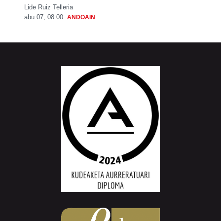
Lide Ruiz Telleria
abu 07, 08:00
ANDOAIN