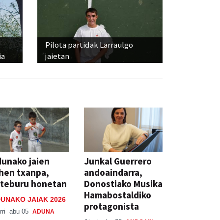
Pilota partidak Larraulgo
ia
jaietan
unako jaien
Junkal Guerrero
hen txanpa,
andoaindarra,
steburu honetan
Donostiako Musika
Hamabostaldiko
UNAKO JAIAK 2026
protagonista
rri
abu 05
ADUNA