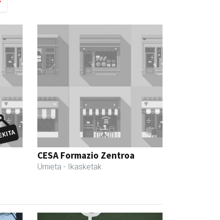
CESA Formazio Zentroa
Urnieta
- Ikasketak