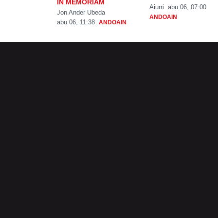
IN MEMORIAM
Aiurri
abu 06, 07:00
Jon Ander Ubeda
ANDOAIN
abu 06, 11:38
ANDOAIN