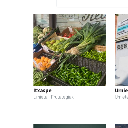
Itxaspe
Urnie
Urnieta
- Frutategiak
Urniet