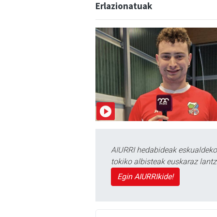
Erlazionatuak
AIURRI hedabideak eskualdeko n
tokiko albisteak euskaraz lan
Egin AIURRIkide!