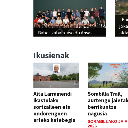
"Ba
jok
Babes zabala jaso du Ansak
alda
Ikusienak
Aita Larramendi
Sorabilla Trail,
ikastolako
aurtengo jaieta
sortzaileen eta
berrikuntza
ondorengoen
nagusia
arteko katebegia
SORABILLAKO JAIA
2026