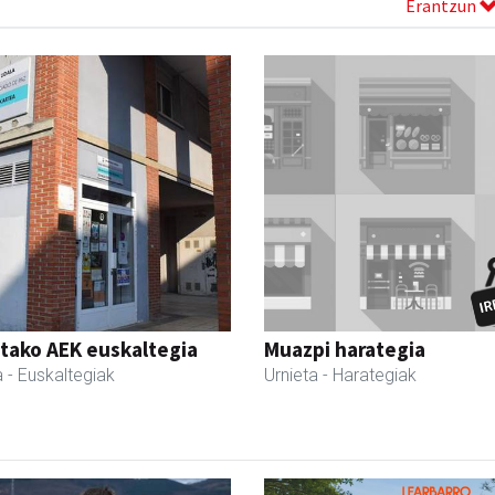
Erantzun
tako AEK euskaltegia
Muazpi harategia
a
- Euskaltegiak
Urnieta
- Harategiak