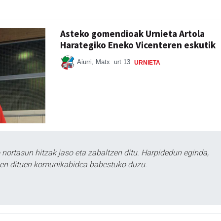
Asteko gomendioak Urnieta Artola
Harategiko Eneko Vicenteren eskutik
Aiurri, Matx
urt 13
URNIETA
ortasun hitzak jaso eta zabaltzen ditu. Harpidedun eginda,
tzen dituen komunikabidea babestuko duzu.