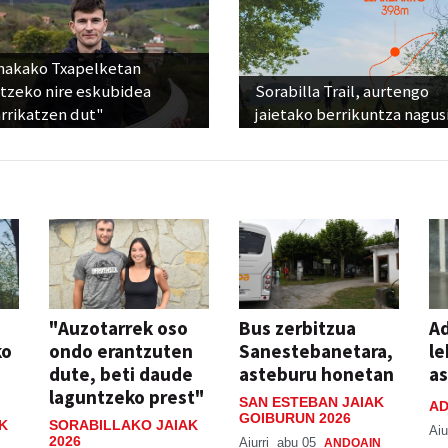
nakako Txapelketan
atzeko nire eskubidea
Sorabilla Trail, aurtengo
rrikatzen dut"
jaietako berrikuntza nagus
"Auzotarrek oso
Bus zerbitzua
Ad
ko
ondo erantzuten
Sanestebanetara,
le
dute, beti daude
asteburu honetan
a
laguntzeko prest"
SAN ESTEBAN JAIAK
AD
GOIBURUN 2026
K
SORABILLAKO JAIAK
Aiu
2026
Aiurri
abu 05
ANDOAIN