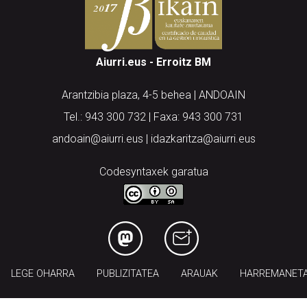
Aiurri.eus - Erroitz BM
Arantzibia plaza, 4-5 behea | ANDOAIN
Tel.: 943 300 732 | Faxa: 943 300 731
andoain@aiurri.eus | idazkaritza@aiurri.eus
Codesyntaxek garatua
LEGE OHARRA
PUBLIZITATEA
ARAUAK
HARREMANET