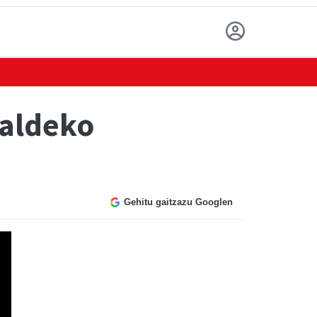
taldeko
Gehitu gaitzazu Googlen