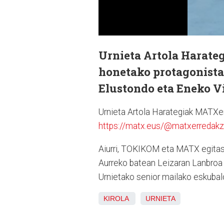
Urnieta Artola Harate
honetako protagonista
Elustondo eta Eneko Vi
Urnieta Artola Harategiak MATXer
https://matx.eus/@matxerredakz
Aiurri, TOKIKOM eta MATX egitasm
Aurreko batean Leizaran Lanbroa 
Urnietako senior mailako eskubalo
KIROLA
URNIETA