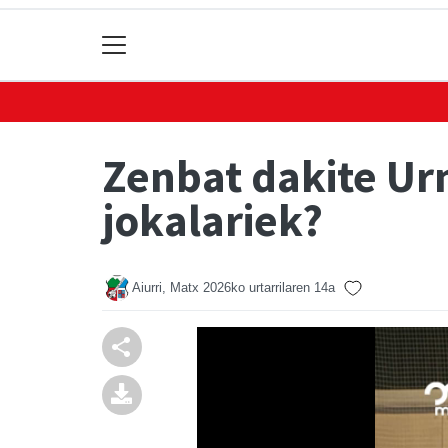
Zenbat dakite Urn
jokalariek?
Aiurri, Matx
2026ko urtarrilaren 14a