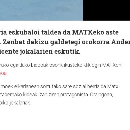
gia eskubaloi taldea da MATXeko aste
. Zenbat dakizu galdetegi orokorra
Ande
cente jokalarien eskutik.
ako egindako bideoak osorik ikusteko klik egin MATXen:
ioa
oek elkarlanean sortutako sare sozial berria da Matx.
tabernako kideak izan ziren protagonista. Oraingoan,
iko jokalariak.