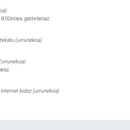
oa)
18:00etara, gaztelaniaz.
tekatu (urrunekoa)
 (urrunekoa)
araz.
Internet bidez (urrunekoa)