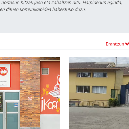
ortasun hitzak jaso eta zabaltzen ditu. Harpidedun eginda,
tzen dituen komunikabidea babestuko duzu.
Erantzun