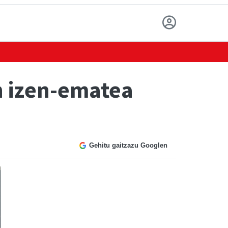
n izen-ematea
Gehitu gaitzazu Googlen