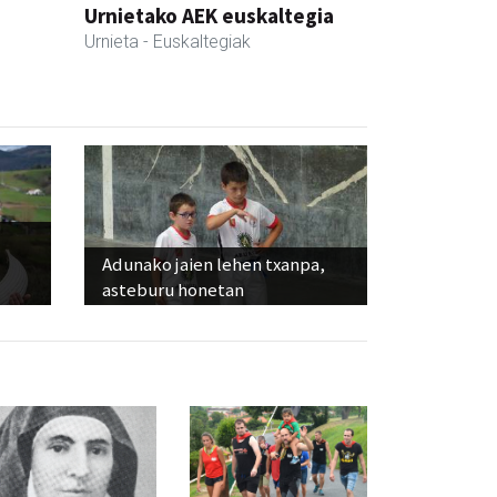
Urnietako AEK euskaltegia
Urnieta
- Euskaltegiak
Adunako jaien lehen txanpa,
asteburu honetan