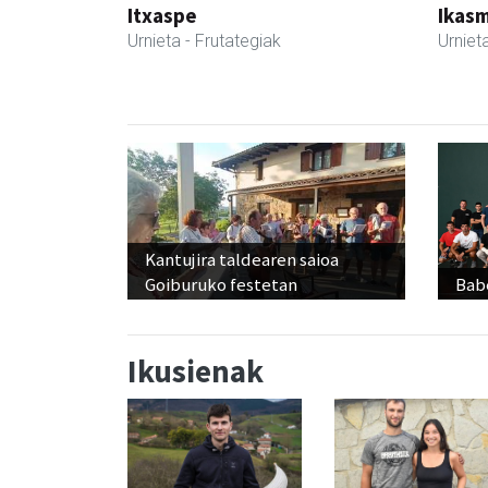
Itxaspe
Ikasm
Urnieta
- Frutategiak
Urniet
Kantujira taldearen saioa
Goiburuko festetan
Babe
Ikusienak