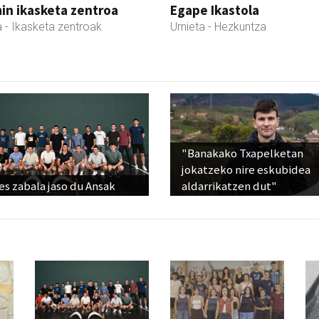
in ikasketa zentroa
Egape Ikastola
a
- Ikasketa zentroak
Urnieta
- Hezkuntza
"Banakako Txapelketan
jokatzeko nire eskubidea
s zabala jaso du Ansak
aldarrikatzen dut"