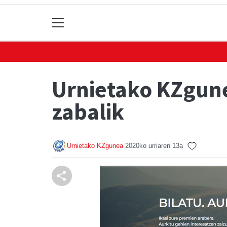
Urnietako KZgune
zabalik
Urnietako KZgunea
2020ko urriaren 13a