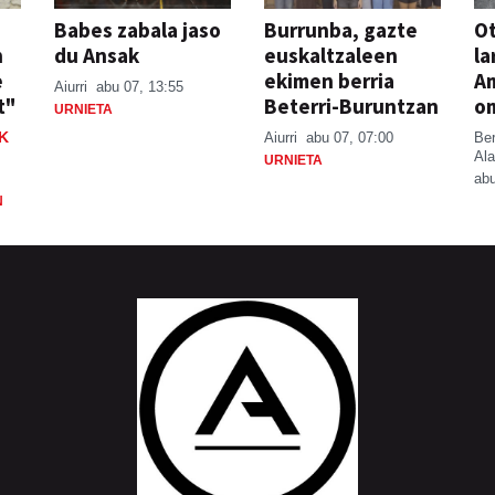
Babes zabala jaso
Burrunba, gazte
Ot
n
du Ansak
euskaltzaleen
la
e
ekimen berria
A
Aiurri
abu 07, 13:55
t"
Beterri-Buruntzan
o
URNIETA
K
Aiurri
abu 07, 07:00
Be
Ala
URNIETA
abu
N