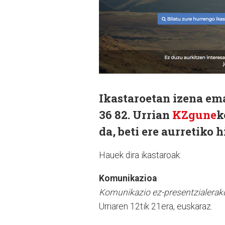
Ikastaroetan izena em
36 82. Urrian
KZgune
k
da, beti ere aurretiko 
Hauek dira ikastaroak:
Komunikazioa
Komunikazio ez-presentzialerak
Urriaren 12tik 21era, euskaraz.