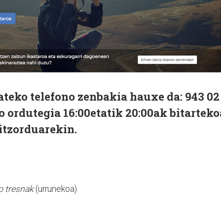
ateko telefono zenbakia hauxe da: 943 02
o ordutegia 16:00etatik 20:00ak bitarteko
hitzorduarekin.
o tresnak
(urrunekoa)