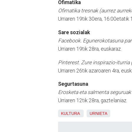
Ofimatika
Ofimatika tresnak (aurrez aurrek
Urriaren 19tik 30era, 16:00etatik 
Sare sozialak
Facebook. Egunerokotasuna par
Urriaren 19tik 28ra, euskaraz.
Pinterest. Zure inspirazio-iturria
Urriaren 26tik azaroaren 4ra, eusk
Segurtasuna
Erosketa eta salmenta seguruak 
Urriaren 12tik 28ra, gaztelaniaz.
KULTURA
URNIETA