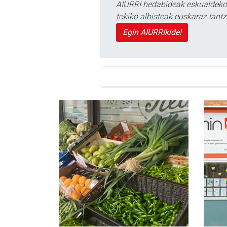
AIURRI hedabideak eskualdeko n
tokiko albisteak euskaraz lan
Egin AIURRIkide!