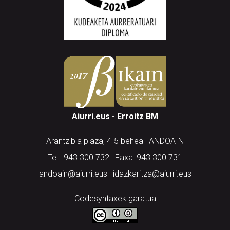
Aiurri.eus - Erroitz BM
Arantzibia plaza, 4-5 behea | ANDOAIN
Tel.: 943 300 732 | Faxa: 943 300 731
andoain@aiurri.eus | idazkaritza@aiurri.eus
Codesyntaxek garatua