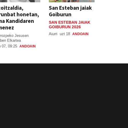
oitzaldia,
San Esteban jaiak
runbat honetan,
Goiburun
ma Kandidaren
SAN ESTEBAN JAIAK
menez
GOIBURUN 2026
Aiurri
uzt 18
ANDOAIN
rrozpeko Jesusen
ben Elkartea
 07, 09:25
ANDOAIN