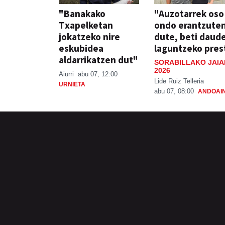
"Banakako
"Auzotarrek oso
Txapelketan
ondo erantzute
jokatzeko nire
dute, beti daud
eskubidea
laguntzeko pres
aldarrikatzen dut"
SORABILLAKO JAIA
2026
Aiurri
abu 07, 12:00
Lide Ruiz Telleria
URNIETA
abu 07, 08:00
ANDOAI