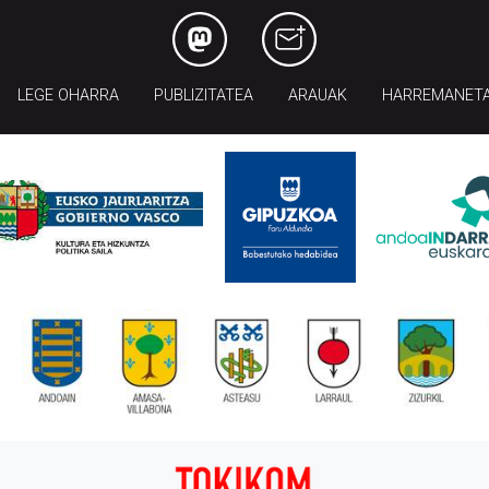
LEGE OHARRA
PUBLIZITATEA
ARAUAK
HARREMANET