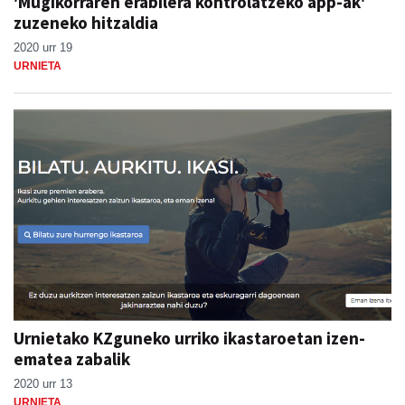
'Mugikorraren erabilera kontrolatzeko app-ak'
zuzeneko hitzaldia
2020 urr 19
URNIETA
Urnietako KZguneko urriko ikastaroetan izen-
ematea zabalik
2020 urr 13
URNIETA