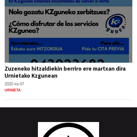
Zuzeneko hitzaldiekin berriro ere martxan dira
Urnietako Kzgunean
2020 ira 07
URNIETA