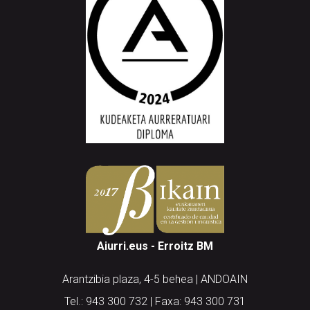
Aiurri.eus - Erroitz BM
Arantzibia plaza, 4-5 behea | ANDOAIN
Tel.: 943 300 732 | Faxa: 943 300 731