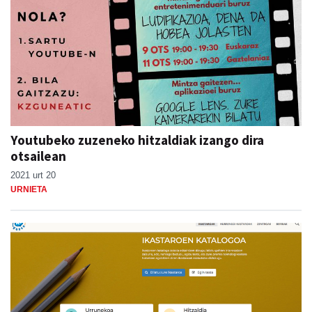
Youtubeko zuzeneko hitzaldiak izango dira
otsailean
2021 urt 20
URNIETA