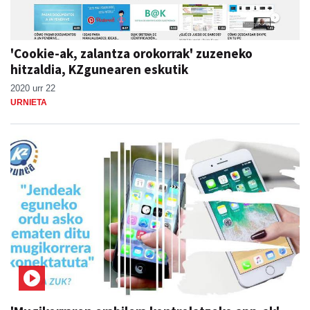
'Cookie-ak, zalantza orokorrak' zuzeneko
hitzaldia, KZgunearen eskutik
2020 urr 22
URNIETA