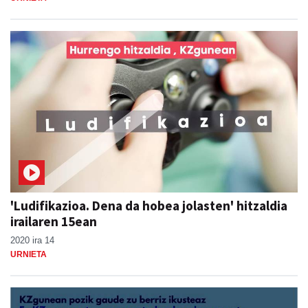
'Ludifikazioa. Dena da hobea jolasten' hitzaldia
irailaren 15ean
2020 ira 14
URNIETA