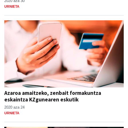
2020 aza 30
URNIETA
Azaroa amaitzeko, zenbait formakuntza
eskaintza KZgunearen eskutik
2020 aza 24
URNIETA