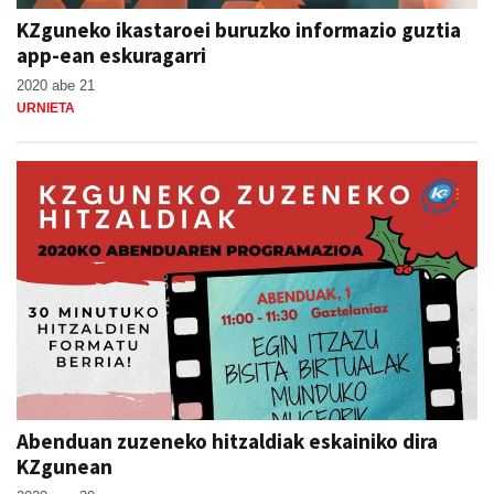
KZguneko ikastaroei buruzko informazio guztia
app-ean eskuragarri
2020 abe 21
URNIETA
Abenduan zuzeneko hitzaldiak eskainiko dira
KZgunean