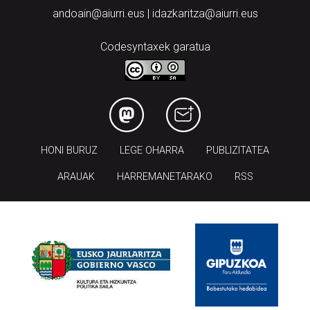
andoain@aiurri.eus | idazkaritza@aiurri.eus
Codesyntaxek garatua
HONI BURUZ
LEGE OHARRA
PUBLIZITATEA
ARAUAK
HARREMANETARAKO
RSS