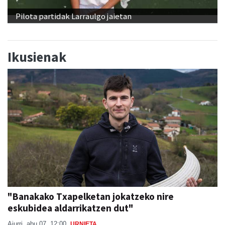
Pilota partidak Larraulgo jaietan
Ikusienak
"Banakako Txapelketan jokatzeko nire
eskubidea aldarrikatzen dut"
Aiurri
abu 07, 12:00
URNIETA