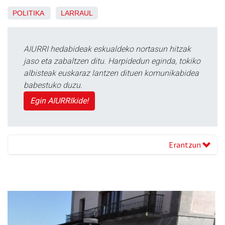
POLITIKA
LARRAUL
AIURRI hedabideak eskualdeko nortasun hitzak
jaso eta zabaltzen ditu. Harpidedun eginda, tokiko
albisteak euskaraz lantzen dituen komunikabidea
babestuko duzu.
Egin AIURRIkide!
Erantzun