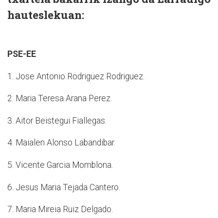
hauteslekuan:
PSE-EE
1. Jose Antonio Rodriguez Rodriguez.
2. Maria Teresa Arana Perez.
3. Aitor Beistegui Fiallegas.
4. Maialen Alonso Labandibar.
5. Vicente Garcia Momblona.
6. Jesus Maria Tejada Cantero.
7. Maria Mireia Ruiz Delgado.