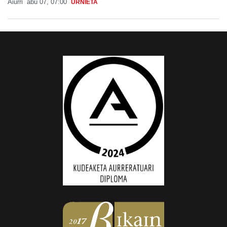
Aiurri
abu 07, 07:00
URNIETA