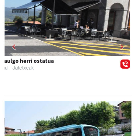
Previous
Next
Amonarriz iturgintza S. L.
Larraul
- Iturgintza