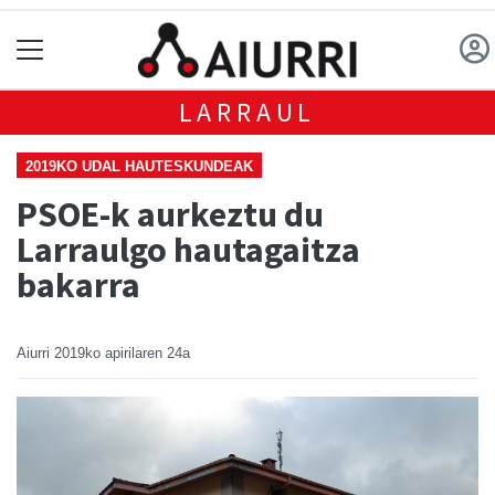
LARRAUL
2019KO UDAL HAUTESKUNDEAK
PSOE-k aurkeztu du
Larraulgo hautagaitza
bakarra
Aiurri
2019ko apirilaren 24a