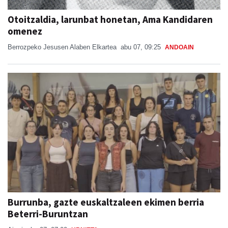
Otoitzaldia, larunbat honetan, Ama Kandidaren
omenez
Berrozpeko Jesusen Alaben Elkartea
abu 07, 09:25
ANDOAIN
Burrunba, gazte euskaltzaleen ekimen berria
Beterri-Buruntzan