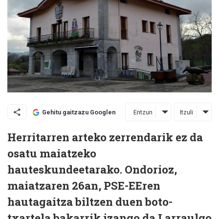
Entzun
Itzuli
Gehitu gaitzazu Googlen
Herritarren arteko zerrendarik ez da
osatu maiatzeko
hauteskundeetarako. Ondorioz,
maiatzaren 26an, PSE-EEren
hautagaitza biltzen duen boto-
txartela bakarrik izango da Larraulgo