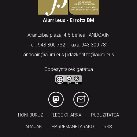
Aiurri.eus - Erroitz BM
Arantzibia plaza, 4-5 behea | ANDOAIN
Tel.: 943 300 732 | Faxa: 943 300 731
andoain@aiurri.eus | idazkaritza@aiurri.eus
Codesyntaxek garatua
HONI BURUZ
LEGE OHARRA
PUBLIZITATEA
ARAUAK
HARREMANETARAKO
RSS