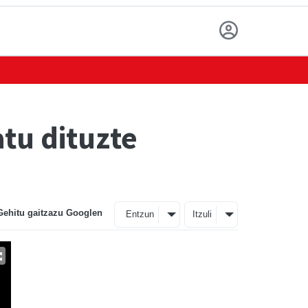
atu dituzte
Gehitu gaitzazu Googlen
Entzun
Itzuli