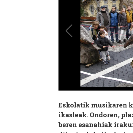
Eskolatik musikaren ko
ikasleak. Ondoren, pla
beren esanahiak irakur