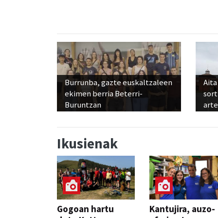
Burrunba, gazte euskaltzaleen
Aita
ekimen berria Beterri-
sor
Buruntzan
art
Ikusienak
Gogoan hartu
Kantujira, auzo-