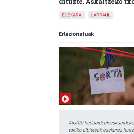
dituzte. Askaltzeko tx
EUSKARA
LARRAUL
Erlazionatuak
AIURRI hedabideak eskualdeko n
tokiko albisteak euskaraz lan