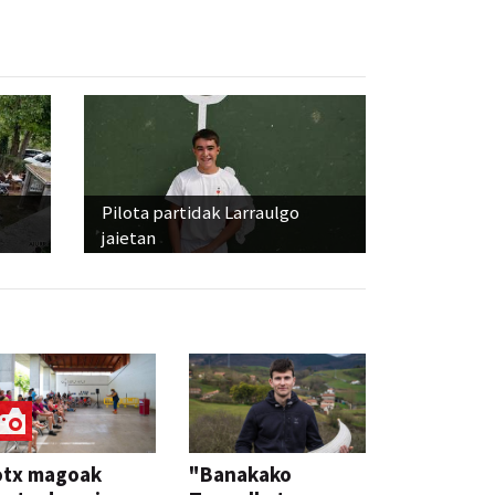
Pilota partidak Larraulgo
jaietan
otx magoak
"Banakako