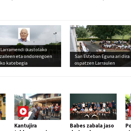
 Larramendi ikastolako
tzaileen eta ondorengoen
San Esteban Eguna ari dira
eko katebegia
ospatzen Larraulen
Kantujira
Babes zabala jaso
P