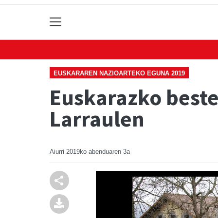
EUSKARAREN NAZIOARTEKO EGUNA 2019
Euskarazko beste 
Larraulen
Aiurri
2019ko abenduaren 3a