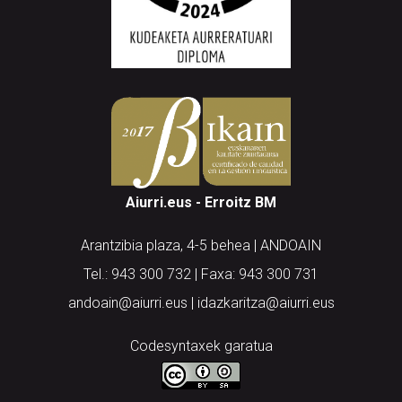
Aiurri.eus - Erroitz BM
Arantzibia plaza, 4-5 behea | ANDOAIN
Tel.: 943 300 732 | Faxa: 943 300 731
andoain@aiurri.eus | idazkaritza@aiurri.eus
Codesyntaxek garatua