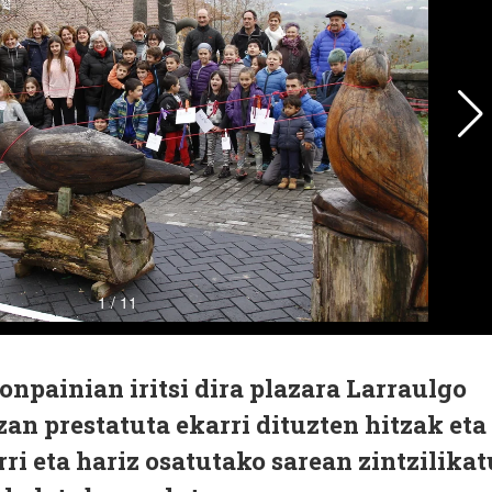
npainian iritsi dira plazara Larraulgo
zan prestatuta ekarri dituzten hitzak eta
ri eta hariz osatutako sarean zintzilikat