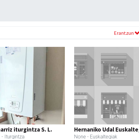
Erantzun
rriz iturgintza S. L.
Hernaniko Udal Euskalte
l
- Iturgintza
None
- Euskaltegiak