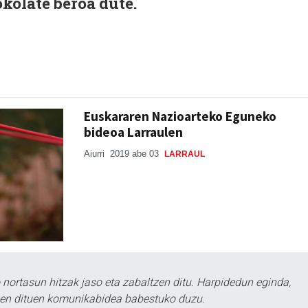
okolate beroa dute.
Euskararen Nazioarteko Eguneko
bideoa Larraulen
Aiurri
2019 abe 03
LARRAUL
ortasun hitzak jaso eta zabaltzen ditu. Harpidedun eginda,
tzen dituen komunikabidea babestuko duzu.