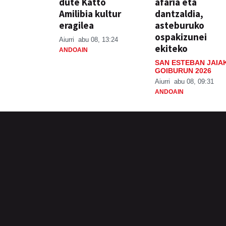
dute Katto
afaria eta
Amilibia kultur
dantzaldia,
eragilea
asteburuko
ospakizunei
Aiurri
abu 08, 13:24
ekiteko
ANDOAIN
SAN ESTEBAN JAIA
GOIBURUN 2026
Aiurri
abu 08, 09:31
ANDOAIN