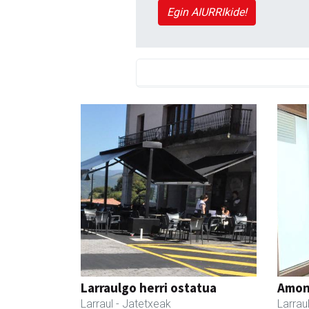
Egin AIURRIkide!
Larraulgo herri ostatua
Amona
Larraul
- Jatetxeak
Larrau