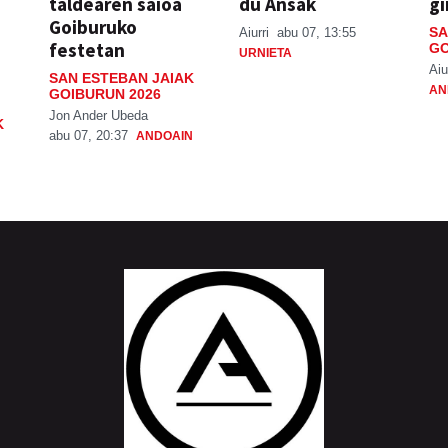
taldearen saioa
du Ansak
gi
Goiburuko
SA
Aiurri
abu 07, 13:55
festetan
GO
URNIETA
Aiu
SAN ESTEBAN JAIAK
AN
GOIBURUN 2026
Jon Ander Ubeda
K
abu 07, 20:37
ANDOAIN