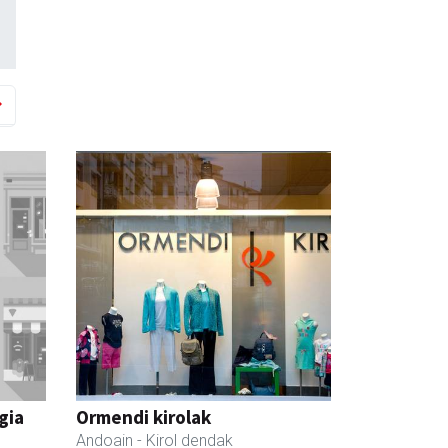
gia
Ormendi kirolak
Andoain
- Kirol dendak