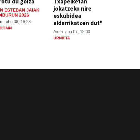
rotu du goiza
Txapelketan
jokatzeko nire
N ESTEBAN JAIAK
eskubidea
IBURUN 2026
aldarrikatzen dut"
rri
abu 08, 16:28
DOAIN
Aiurri
abu 07, 12:00
URNIETA