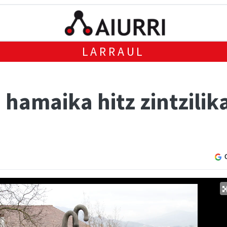
LARRAUL
hamaika hitz zintzilik