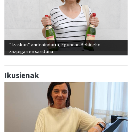
"Izaskun" andoaindarra, Egunean Behineko
zazpigarren sariduna
Ikusienak