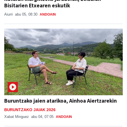
Bisitarien Etxearen eskutik
Aiurri
abu 05, 08:30
ANDOAIN
Buruntzako jaien atarikoa, Ainhoa Aiertzarekin
BURUNTZAKO JAIAK 2026
Xabat Minguez
abu 04, 07:05
ANDOAIN