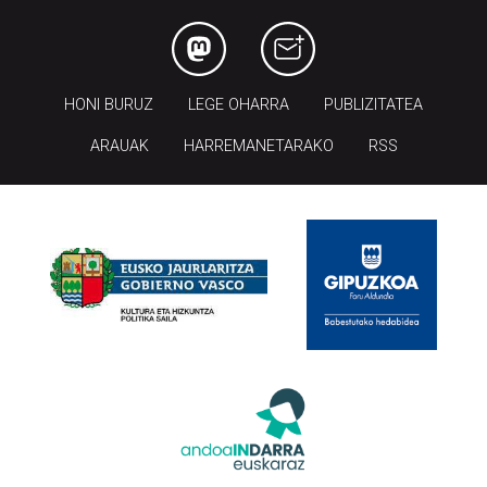
HONI BURUZ
LEGE OHARRA
PUBLIZITATEA
ARAUAK
HARREMANETARAKO
RSS