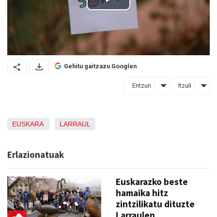
Gehitu gaitzazu Googlen
Entzun
Itzuli
EUSKARA
LARRAUL
Erlazionatuak
Euskarazko beste
hamaika hitz
zintzilikatu dituzte
Larraulen