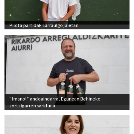
Pilota partidak Larraulgo jaietan
"Imanol" andoaindarra, Egunean Behineko
zortzigarren sariduna