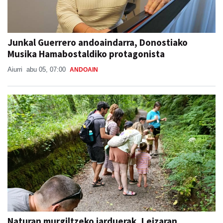
Junkal Guerrero andoaindarra, Donostiako
Musika Hamabostaldiko protagonista
Aiurri
abu 05, 07:00
ANDOAIN
Naturan murgiltzeko jarduerak, Leizaran