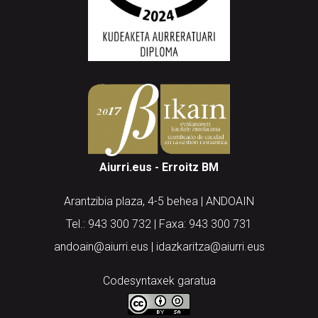
Aiurri.eus - Erroitz BM
Arantzibia plaza, 4-5 behea | ANDOAIN
Tel.: 943 300 732 | Faxa: 943 300 731
andoain@aiurri.eus | idazkaritza@aiurri.eus
Codesyntaxek garatua