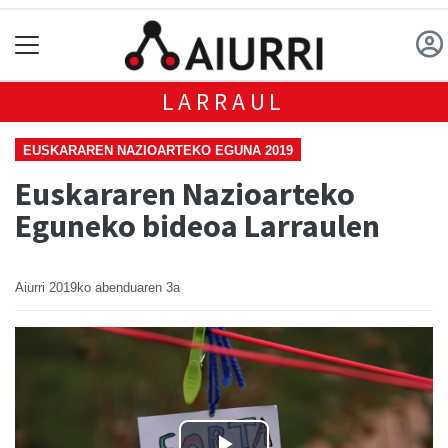
LARRAUL
EUSKARAREN NAZIOARTEKO EGUNA 2019
Euskararen Nazioarteko
Eguneko bideoa Larraulen
Aiurri
2019ko abenduaren 3a