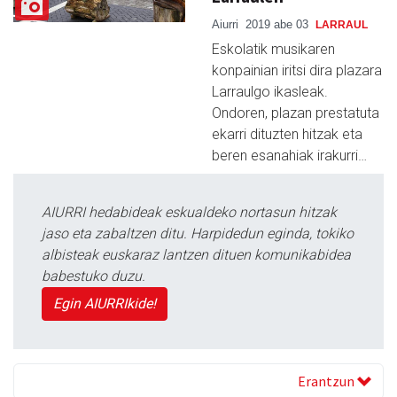
Aiurri
2019 abe 03
LARRAUL
Eskolatik musikaren
konpainian iritsi dira plazara
Larraulgo ikasleak.
Ondoren, plazan prestatuta
ekarri dituzten hitzak eta
beren esanahiak irakurri…
AIURRI hedabideak eskualdeko nortasun hitzak
jaso eta zabaltzen ditu. Harpidedun eginda, tokiko
albisteak euskaraz lantzen dituen komunikabidea
babestuko duzu.
Egin AIURRIkide!
Erantzun