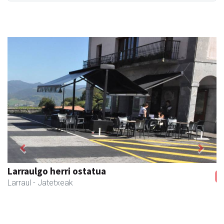
Previous
Next
Larraulgo herri ostatua
Larraul
- Jatetxeak