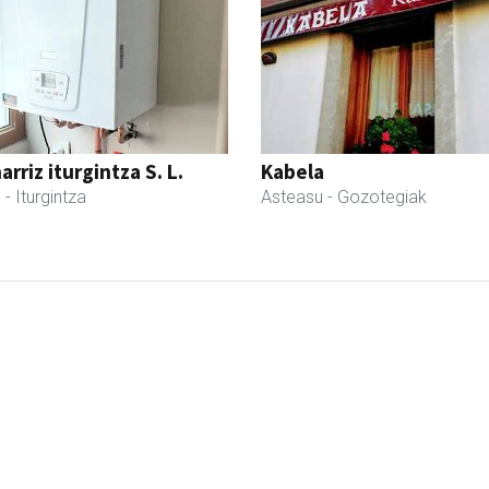
rriz iturgintza S. L.
Kabela
l
- Iturgintza
Asteasu
- Gozotegiak