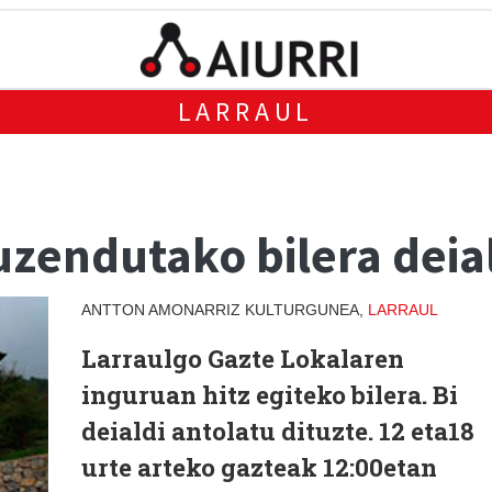
LARRAUL
uzendutako bilera deia
ANTTON AMONARRIZ KULTURGUNEA,
LARRAUL
Larraulgo Gazte Lokalaren
inguruan hitz egiteko bilera. Bi
deialdi antolatu dituzte. 12 eta18
urte arteko gazteak 12:00etan