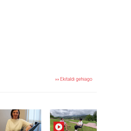
»» Ekitaldi gehiago