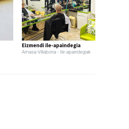
Eizmendi ile-apaindegia
Amasa-Villabona
- Ile-apaindegiak