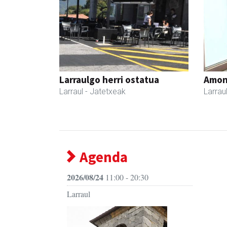
Larraulgo herri ostatua
Amona
Larraul
- Jatetxeak
Larrau
Agenda
2026/08/24
11:00 - 20:30
Larraul