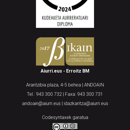
Aiurri.eus - Erroitz BM
Arantzibia plaza, 4-5 behea | ANDOAIN
Tel.: 943 300 732 | Faxa: 943 300 731
andoain@aiurri.eus | idazkaritza@aiurri.eus
Codesyntaxek garatua