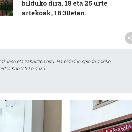
bilduko dira. 18 eta 25 urte
artekoak, 18:30etan.
k jaso eta zabaltzen ditu. Harpidedun eginda, tokiko
bidea babestuko duzu.