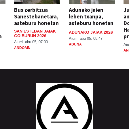
Bus zerbitzua
Adunako jaien
Ju
Sanestebanetara,
lehen txanpa,
an
asteburu honetan
asteburu honetan
Do
H
SAN ESTEBAN JAIAK
ADUNAKO JAIAK 2026
a
pr
GOIBURUN 2026
Aiurri
abu 05, 08:47
Aiurri
abu 05, 07:00
ADUNA
Aiu
ANDOAIN
AN
N