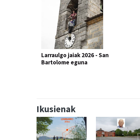
Larraulgo jaiak 2026 - San
Bartolome eguna
JAIA
Ikusienak