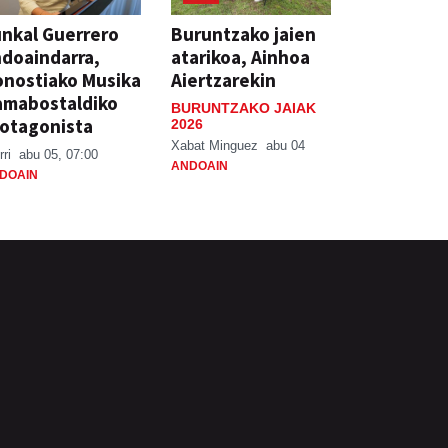
nkal Guerrero
Buruntzako jaien
doaindarra,
atarikoa, Ainhoa
nostiako Musika
Aiertzarekin
amabostaldiko
BURUNTZAKO JAIAK
otagonista
2026
Xabat Minguez
abu 04
rri
abu 05, 07:00
ANDOAIN
DOAIN