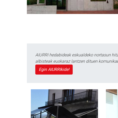
AIURRI hedabideak eskualdeko nortasun hitza
albisteak euskaraz lantzen dituen komunika
Egin AIURRIkide!