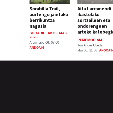
Sorabilla Trail,
Aita Larramendi
aurtengo jaietako
ikastolako
berrikuntza
sortzaileen eta
nagusia
ondorengoen
arteko katebegi
SORABILLAKO JAIAK
2026
IN MEMORIAM
Aiurri
abu 06, 07:00
Jon Ander Ubeda
ANDOAIN
abu 06, 11:38
ANDOAI