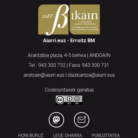
Aiurri.eus - Erroitz BM
Arantzibia plaza, 4-5 behea | ANDOAIN
Tel.: 943 300 732 | Faxa: 943 300 731
andoain@aiurri.eus | idazkaritza@aiurri.eus
Codesyntaxek garatua
HONI BURUZ
LEGE OHARRA
PUBLIZITATEA