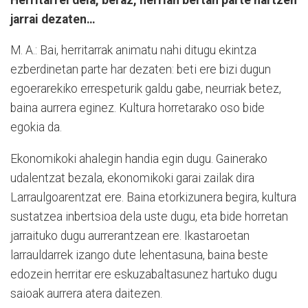
jarrai dezaten…
M. A.: Bai, herritarrak animatu nahi ditugu ekintza
ezberdinetan parte har dezaten: beti ere bizi dugun
egoerarekiko errespeturik galdu gabe, neurriak betez,
baina aurrera eginez. Kultura horretarako oso bide
egokia da.
Ekonomikoki ahalegin handia egin dugu. Gainerako
udalentzat bezala, ekonomikoki garai zailak dira
Larraulgoarentzat ere. Baina etorkizunera begira, kultura
sustatzea inbertsioa dela uste dugu, eta bide horretan
jarraituko dugu aurrerantzean ere. Ikastaroetan
larrauldarrek izango dute lehentasuna, baina beste
edozein herritar ere eskuzabaltasunez hartuko dugu
saioak aurrera atera daitezen.