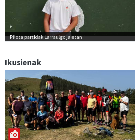
Pilota partidak Larraulgo jaietan
Ikusienak