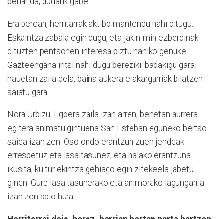
behar da, dudarik gabe.
Era berean, herritarrak aktibo mantendu nahi ditugu.
Eskaintza zabala egin dugu, eta jakin-min ezberdinak
dituzten pentsonen interesa piztu nahiko genuke.
Gazteengana iritsi nahi dugu bereziki: badakigu garai
hauetan zaila dela, baina aukera erakargarriak bilatzen
saiatu gara.
Nora Urbizu: Egoera zaila izan arren, benetan aurrera
egitera animatu gintuena San Esteban eguneko bertso
saioa izan zen. Oso ondo erantzun zuen jendeak:
errespetuz eta lasaitasunez, eta halako erantzuna
ikusita, kultur ekintza gehiago egin zitekeela jabetu
ginen. Gure lasaitasunerako eta animorako lagungarria
izan zen saio hura.
Herritarrei deia, beraz, herrian bertan parte hartzen