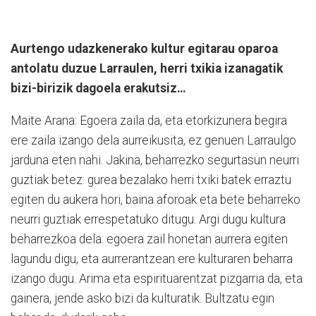
Aurtengo udazkenerako kultur egitarau oparoa
antolatu duzue Larraulen, herri txikia izanagatik
bizi-birizik dagoela erakutsiz…
Maite Arana: Egoera zaila da, eta etorkizunera begira
ere zaila izango dela aurreikusita, ez genuen Larraulgo
jarduna eten nahi. Jakina, beharrezko segurtasun neurri
guztiak betez: gurea bezalako herri txiki batek erraztu
egiten du aukera hori, baina aforoak eta bete beharreko
neurri guztiak errespetatuko ditugu. Argi dugu kultura
beharrezkoa dela: egoera zail honetan aurrera egiten
lagundu digu, eta aurrerantzean ere kulturaren beharra
izango dugu. Arima eta espirituarentzat pizgarria da, eta
gainera, jende asko bizi da kulturatik. Bultzatu egin