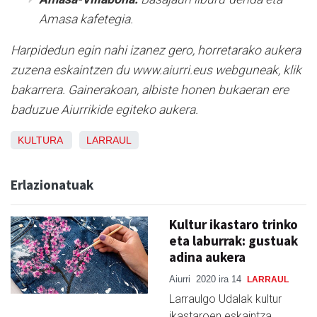
Amasa kafetegia.
Harpidedun egin nahi izanez gero, horretarako aukera
zuzena eskaintzen du www.aiurri.eus webguneak, klik
bakarrera. Gainerakoan, albiste honen bukaeran ere
baduzue Aiurrikide egiteko aukera.
KULTURA
LARRAUL
Erlazionatuak
Kultur ikastaro trinko
eta laburrak: gustuak
adina aukera
Aiurri
2020 ira 14
LARRAUL
Larraulgo Udalak kultur
ikastaroen eskaintza