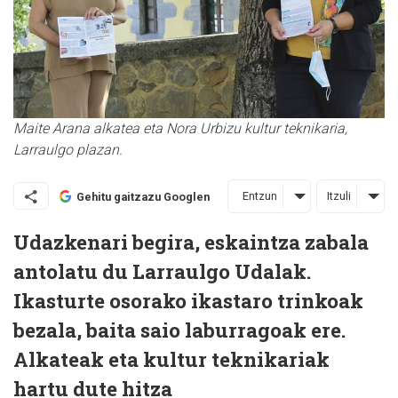
Maite Arana alkatea eta Nora Urbizu kultur teknikaria,
Larraulgo plazan.
Entzun
Itzuli
Gehitu gaitzazu Googlen
Udazkenari begira, eskaintza zabala
antolatu du Larraulgo Udalak.
Ikasturte osorako ikastaro trinkoak
bezala, baita saio laburragoak ere.
Alkateak eta kultur teknikariak
hartu dute hitza