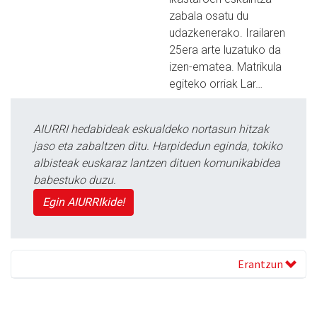
zabala osatu du
udazkenerako. Irailaren
25era arte luzatuko da
izen-ematea. Matrikula
egiteko orriak Lar…
AIURRI hedabideak eskualdeko nortasun hitzak
jaso eta zabaltzen ditu. Harpidedun eginda, tokiko
albisteak euskaraz lantzen dituen komunikabidea
babestuko duzu.
Egin AIURRIkide!
Erantzun