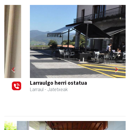
Previous
Next
Larraulgo herri ostatua
Larraul
- Jatetxeak