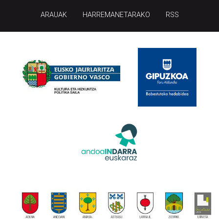
ARAUAK
HARREMANETARAKO
RSS