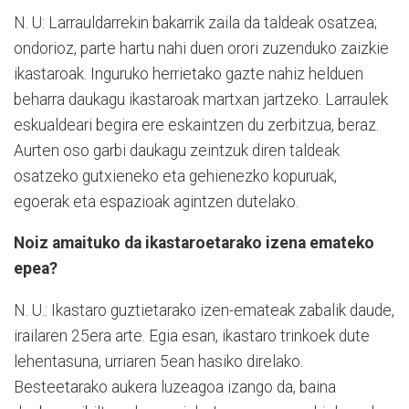
N. U: Larrauldarrekin bakarrik zaila da taldeak osatzea;
ondorioz, parte hartu nahi duen orori zuzenduko zaizkie
ikastaroak. Inguruko herrietako gazte nahiz helduen
beharra daukagu ikastaroak martxan jartzeko. Larraulek
eskualdeari begira ere eskaintzen du zerbitzua, beraz.
Aurten oso garbi daukagu zeintzuk diren taldeak
osatzeko gutxieneko eta gehienezko kopuruak,
egoerak eta espazioak agintzen dutelako.
Noiz amaituko da ikastaroetarako izena emateko
epea?
N. U.: Ikastaro guztietarako izen-emateak zabalik daude,
irailaren 25era arte. Egia esan, ikastaro trinkoek dute
lehentasuna, urriaren 5ean hasiko direlako.
Besteetarako aukera luzeagoa izango da, baina