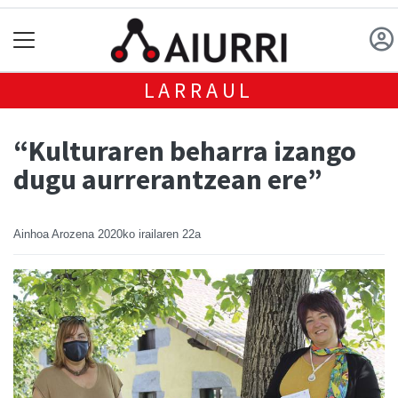
LARRAUL
“Kulturaren beharra izango
dugu aurrerantzean ere”
Ainhoa Arozena
2020ko irailaren 22a