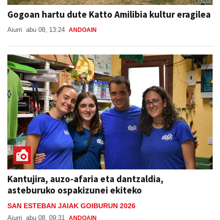
Gogoan hartu dute Katto Amilibia kultur eragilea
Aiurri
abu 08, 13:24
ANDOAIN
Kantujira, auzo-afaria eta dantzaldia,
asteburuko ospakizunei ekiteko
SAN ESTEBAN JAIAK GOIBURUN 2026
Aiurri
abu 08, 09:31
ANDOAIN