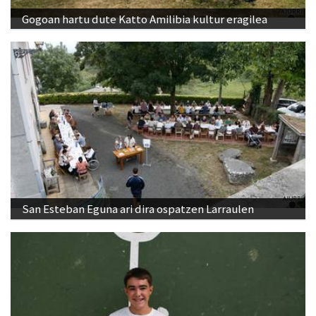
Gogoan hartu dute Katto Amilibia kultur eragilea
San Esteban Eguna ari dira ospatzen Larraulen