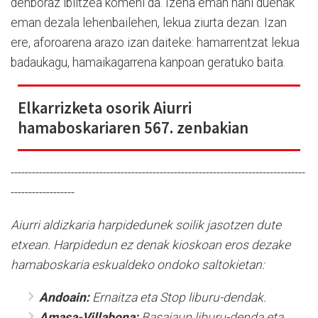
denboraz ibiltzea komeni da. Izena eman nahi duenak
eman dezala lehenbailehen, lekua ziurta dezan. Izan
ere, aforoarena arazo izan daiteke: hamarrentzat lekua
badaukagu, hamaikagarrena kanpoan geratuko baita.
Elkarrizketa osorik Aiurri
hamaboskariaren 567. zenbakian
-----------------------------------------------------------------------------------
------------------
Aiurri aldizkaria harpidedunek soilik jasotzen dute
etxean. Harpidedun ez denak kioskoan eros dezake
hamaboskaria eskualdeko ondoko saltokietan:
Andoain:
Ernaitza eta Stop liburu-dendak.
Amasa-Villabona:
Basajaun liburu-denda eta