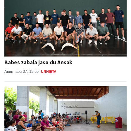
Babes zabala jaso du Ansak
Aiurri
abu 07, 13:55
URNIETA