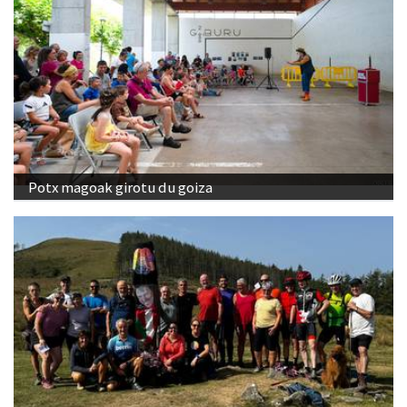
Potx magoak girotu du goiza