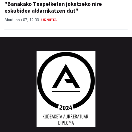
"Banakako Txapelketan jokatzeko nire
eskubidea aldarrikatzen dut"
Aiurri
abu 07, 12:00
URNIETA