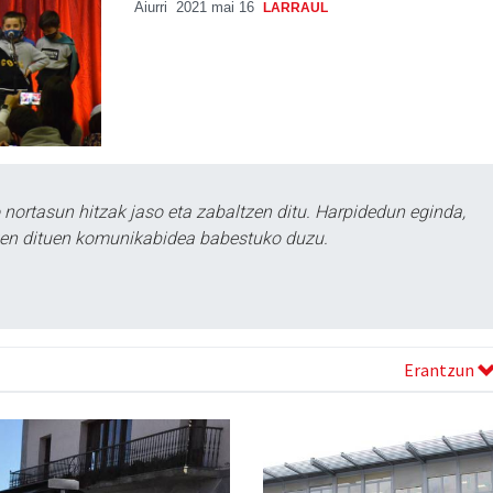
Aiurri
2021 mai 16
LARRAUL
ortasun hitzak jaso eta zabaltzen ditu. Harpidedun eginda,
tzen dituen komunikabidea babestuko duzu.
Erantzun