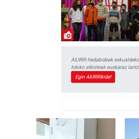
AIURRI hedabideak eskualdeko n
tokiko albisteak euskaraz lan
Egin AIURRIkide!