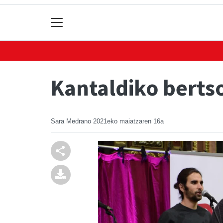
Kantaldiko bertso
Sara Medrano
2021eko maiatzaren 16a