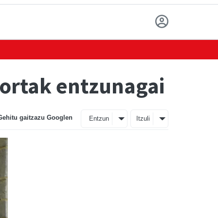
sortak entzunagai
Gehitu gaitzazu Googlen
Entzun
Itzuli