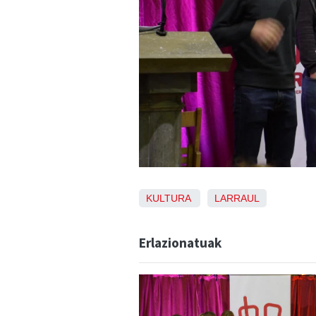
KULTURA
LARRAUL
Erlazionatuak