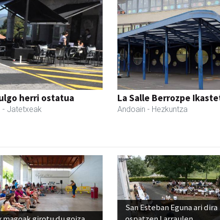
ulgo herri ostatua
La Salle Berrozpe Ikast
l
- Jatetxeak
Andoain
- Hezkuntza
San Esteban Eguna ari dira
x magoak girotu du goiza
ospatzen Larraulen