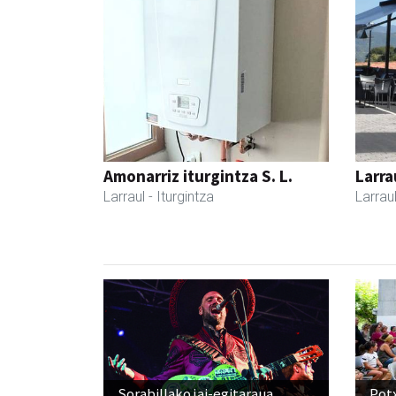
Amonarriz iturgintza S. L.
Larra
Larraul
- Iturgintza
Larrau
Sorabillako jai-egitaraua
Pot