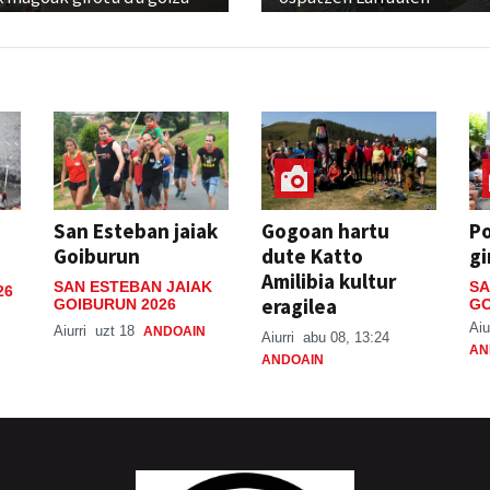
San Esteban jaiak
Gogoan hartu
P
Goiburun
dute Katto
gi
Amilibia kultur
SAN ESTEBAN JAIAK
SA
26
eragilea
GOIBURUN 2026
GO
Aiu
Aiurri
uzt 18
ANDOAIN
Aiurri
abu 08, 13:24
AN
ANDOAIN