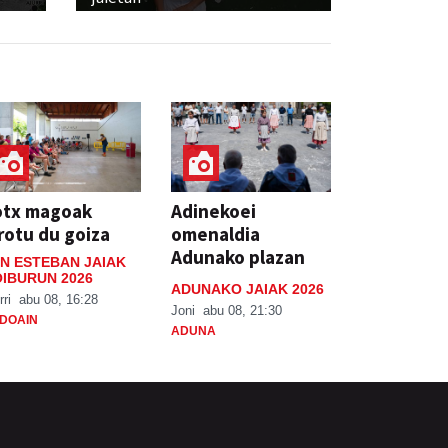
otx magoak
Adinekoei
rotu du goiza
omenaldia
Adunako plazan
N ESTEBAN JAIAK
IBURUN 2026
ADUNAKO JAIAK 2026
rri
abu 08, 16:28
Joni
abu 08, 21:30
DOAIN
ADUNA