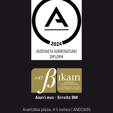
Aiurri.eus - Erroitz BM
Arantzibia plaza, 4-5 behea | ANDOAIN