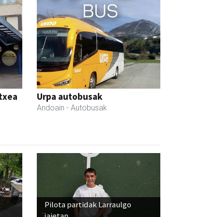
etxea
Urpa autobusak
Andoain
- Autobusak
Pilota partidak Larraulgo
jaietan