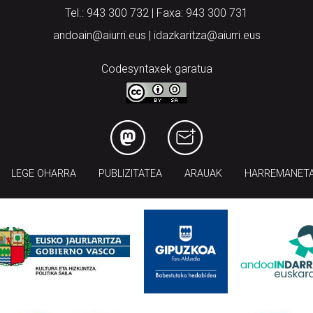
Tel.: 943 300 732 | Faxa: 943 300 731
andoain@aiurri.eus | idazkaritza@aiurri.eus
Codesyntaxek garatua
LEGE OHARRA
PUBLIZITATEA
ARAUAK
HARREMANET