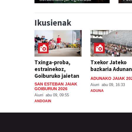
Ikusienak
Txinga-proba,
Txekor Jateko
estrainekoz,
bazkaria Adunan
Goiburuko jaietan
ADUNAKO JAIAK 20
SAN ESTEBAN JAIAK
Aiurri
abu 09, 16:33
GOIBURUN 2026
ADUNA
Aiurri
abu 09, 09:55
ANDOAIN