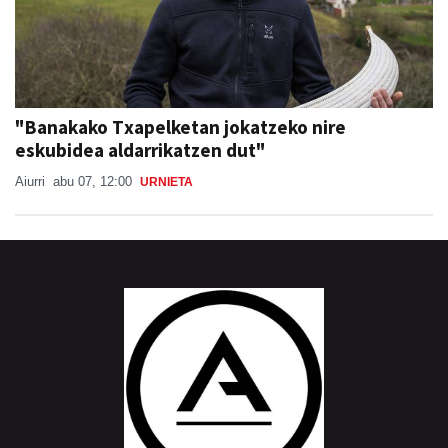
"Banakako Txapelketan jokatzeko nire
eskubidea aldarrikatzen dut"
Aiurri
abu 07, 12:00
URNIETA