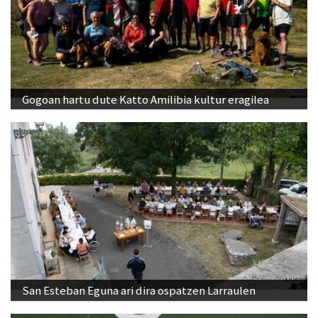
Gogoan hartu dute Katto Amilibia kultur eragilea
San Esteban Eguna ari dira ospatzen Larraulen