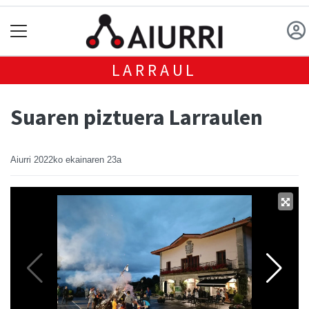
LARRAUL
Suaren piztuera Larraulen
Aiurri
2022ko ekainaren 23a