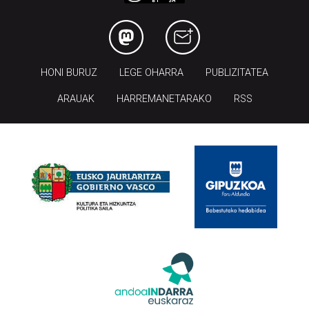
HONI BURUZ
LEGE OHARRA
PUBLIZITATEA
ARAUAK
HARREMANETARAKO
RSS