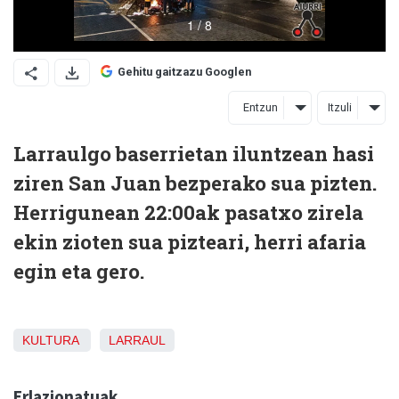
Gehitu gaitzazu Googlen
Entzun
Itzuli
Larraulgo baserrietan iluntzean hasi
ziren San Juan bezperako sua pizten.
Herrigunean 22:00ak pasatxo zirela
ekin zioten sua pizteari, herri afaria
egin eta gero.
KULTURA
LARRAUL
Erlazionatuak