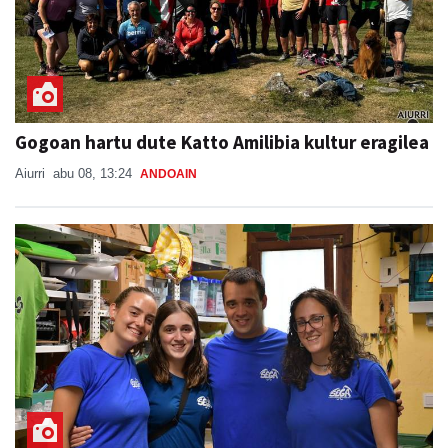
Gogoan hartu dute Katto Amilibia kultur eragilea
Aiurri
abu 08, 13:24
ANDOAIN