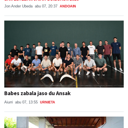
Jon Ander Ubeda
abu 07, 20:37
ANDOAIN
Babes zabala jaso du Ansak
Aiurri
abu 07, 13:55
URNIETA