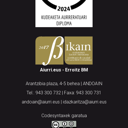
Aiurri.eus - Erroitz BM
Arantzibia plaza, 4-5 behea | ANDOAIN
Tel.: 943 300 732 | Faxa: 943 300 731
andoain@aiurri.eus | idazkaritza@aiurri.eus
Codesyntaxek garatua