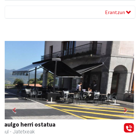
Erantzun
Previous
Next
Amonarriz iturgintza S. L.
Larraul
- Iturgintza