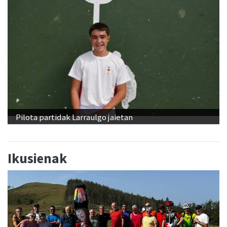
Pilota partidak Larraulgo jaietan
Ikusienak