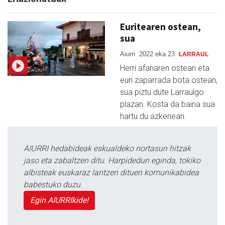
Euritearen ostean,
sua
Aiurri
2022 eka 23
LARRAUL
Herri afariaren ostean eta
euri zaparrada bota ostean,
sua piztu dute Larraulgo
plazan. Kosta da baina sua
hartu du azkenean.
AIURRI hedabideak eskualdeko nortasun hitzak
jaso eta zabaltzen ditu. Harpidedun eginda, tokiko
albisteak euskaraz lantzen dituen komunikabidea
babestuko duzu.
Egin AIURRIkide!