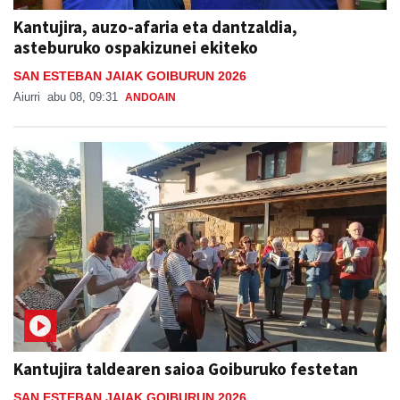
Kantujira, auzo-afaria eta dantzaldia,
asteburuko ospakizunei ekiteko
SAN ESTEBAN JAIAK GOIBURUN 2026
Aiurri
abu 08, 09:31
ANDOAIN
Kantujira taldearen saioa Goiburuko festetan
SAN ESTEBAN JAIAK GOIBURUN 2026