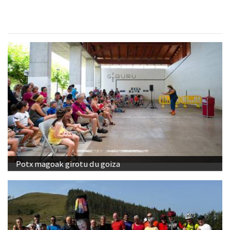
Potx magoak girotu du goiza