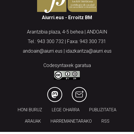
Aiurri.eus - Erroitz BM
Arantzibia plaza, 4-5 behea | ANDOAIN
Tel.: 943 300 732 | Faxa: 943 300 731
andoain@aiurri.eus | idazkaritza@aiurri.eus
Codesyntaxek garatua
HONI BURUZ
LEGE OHARRA
PUBLIZITATEA
ARAUAK
HARREMANETARAKO
RSS