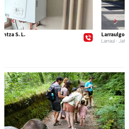
Previous
Next
Larraulgo herri ostatua
Larraul
- Jatetxeak