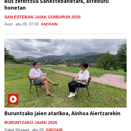
Bus zerbitzua Sanestebanetara, asteburu
honetan
SAN ESTEBAN JAIAK GOIBURUN 2026
Aiurri
abu 05, 07:00
ANDOAIN
Buruntzako jaien atarikoa, Ainhoa Aiertzarekin
BURUNTZAKO JAIAK 2026
Xabat Minguez
abu 04
ANDOAIN