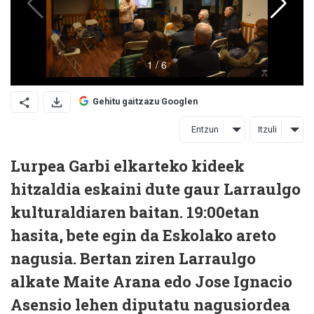
Gehitu gaitzazu Googlen
Entzun
Itzuli
Lurpea Garbi elkarteko kideek
hitzaldia eskaini dute gaur Larraulgo
kulturaldiaren baitan. 19:00etan
hasita, bete egin da Eskolako areto
nagusia. Bertan ziren Larraulgo
alkate Maite Arana edo Jose Ignacio
Asensio lehen diputatu nagusiordea