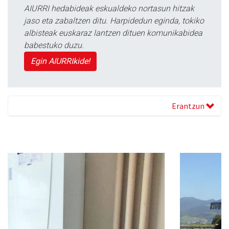
AIURRI hedabideak eskualdeko nortasun hitzak
jaso eta zabaltzen ditu. Harpidedun eginda, tokiko
albisteak euskaraz lantzen dituen komunikabidea
babestuko duzu.
Egin AIURRIkide!
Erantzun