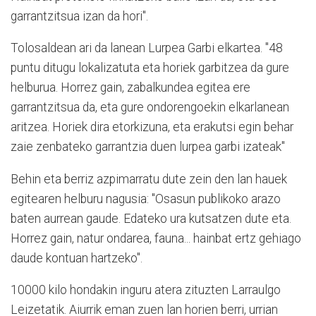
garrantzitsua izan da hori".
Tolosaldean ari da lanean Lurpea Garbi elkartea. "48
puntu ditugu lokalizatuta eta horiek garbitzea da gure
helburua. Horrez gain, zabalkundea egitea ere
garrantzitsua da, eta gure ondorengoekin elkarlanean
aritzea. Horiek dira etorkizuna, eta erakutsi egin behar
zaie zenbateko garrantzia duen lurpea garbi izateak"
Behin eta berriz azpimarratu dute zein den lan hauek
egitearen helburu nagusia: "Osasun publikoko arazo
baten aurrean gaude. Edateko ura kutsatzen dute eta.
Horrez gain, natur ondarea, fauna... hainbat ertz gehiago
daude kontuan hartzeko".
10000 kilo hondakin inguru atera zituzten Larraulgo
Leizetatik. Aiurrik eman zuen lan horien berri, urrian