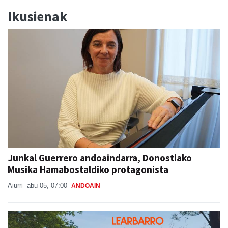
Ikusienak
Junkal Guerrero andoaindarra, Donostiako
Musika Hamabostaldiko protagonista
Aiurri
abu 05, 07:00
ANDOAIN