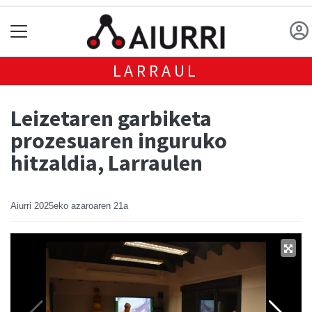
LARRAUL
Leizetaren garbiketa
prozesuaren inguruko
hitzaldia, Larraulen
Aiurri
2025eko azaroaren 21a