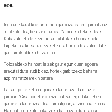
ere.
Ingurune karstikoetan lurpea garbi izatearen garrantziaz
mintzatu dira, bereziki, Lurpea Garbi elkarteko kideak.
Kobazulo eta leizezuloetan pilatutako hondakinek
lurpeko ura kutsatu dezakete eta hori garbi azaldu dute
gaur arratsaldeko hitzaldian.
Tolosaldeko hainbat leizek gaur egun duen egoera
erakutsi dute irudi bidez, horiek garbitzeko beharra
azpimarratzearekin batera.
Larraulgo Leizetan egindako lanak azaldu dituzte
jarraian. "Gisa honetako leize batean egindako lehen
garbiketa lanak izna dira Larraulgoan, aitzindaria izan da.
Hainbat protokolo finkatzeko balio izan du, eta oso