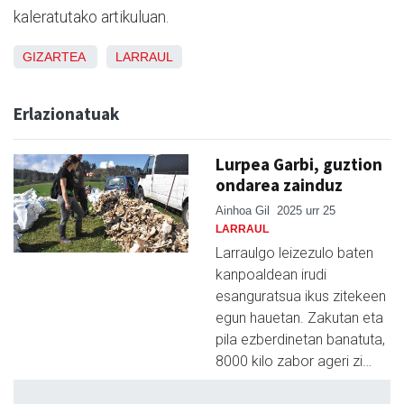
kaleratutako artikuluan.
GIZARTEA
LARRAUL
Erlazionatuak
Lurpea Garbi, guztion
ondarea zainduz
Ainhoa Gil
2025 urr 25
LARRAUL
Larraulgo leizezulo baten
kanpoaldean irudi
esanguratsua ikus zitekeen
egun hauetan. Zakutan eta
pila ezberdinetan banatuta,
8000 kilo zabor ageri zi…