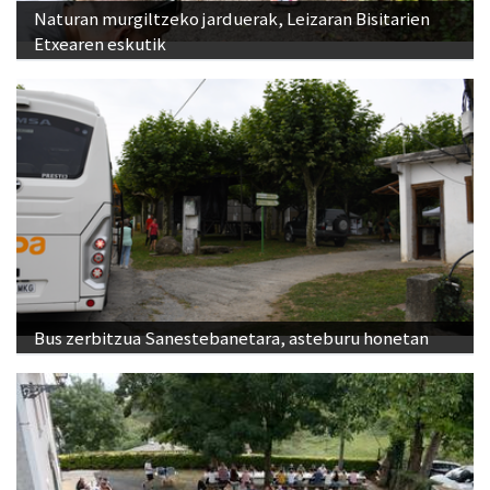
Naturan murgiltzeko jarduerak, Leizaran Bisitarien
Etxearen eskutik
Bus zerbitzua Sanestebanetara, asteburu honetan