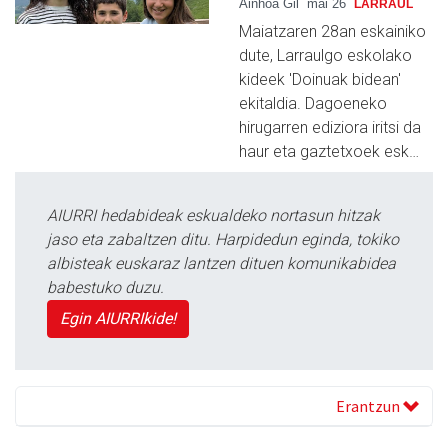
Ainhoa Gil
mai 26
LARRAUL
Maiatzaren 28an eskainiko
dute, Larraulgo eskolako
kideek 'Doinuak bidean'
ekitaldia. Dagoeneko
hirugarren ediziora iritsi da
haur eta gaztetxoek esk…
AIURRI hedabideak eskualdeko nortasun hitzak
jaso eta zabaltzen ditu. Harpidedun eginda, tokiko
albisteak euskaraz lantzen dituen komunikabidea
babestuko duzu.
Egin AIURRIkide!
Erantzun