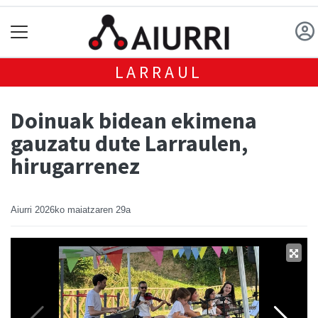
LARRAUL
Doinuak bidean ekimena
gauzatu dute Larraulen,
hirugarrenez
Aiurri
2026ko maiatzaren 29a