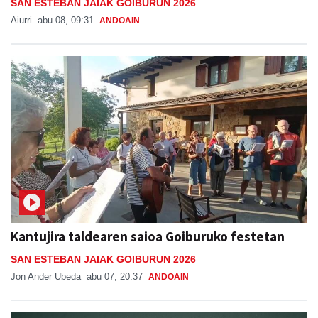
SAN ESTEBAN JAIAK GOIBURUN 2026
Aiurri
abu 08, 09:31
ANDOAIN
Kantujira taldearen saioa Goiburuko festetan
SAN ESTEBAN JAIAK GOIBURUN 2026
Jon Ander Ubeda
abu 07, 20:37
ANDOAIN