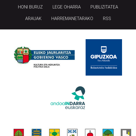
HONI BURUZ
LEGE OHARRA
PUBLIZITATEA
ARAUAK
HARREMANETARAKO
RSS