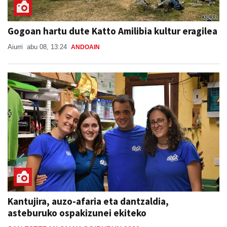
Gogoan hartu dute Katto Amilibia kultur eragilea
Aiurri
abu 08, 13:24
ANDOAIN
Kantujira, auzo-afaria eta dantzaldia,
asteburuko ospakizunei ekiteko