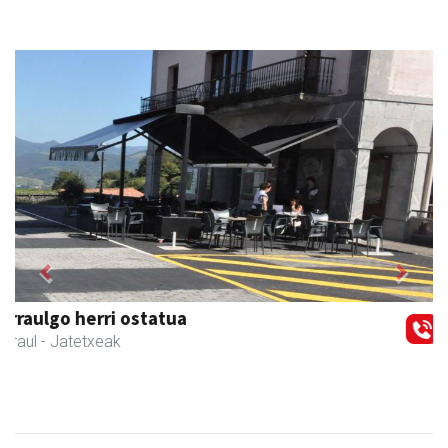
Previous
Next
Amonarriz iturgintza S. L.
Larraul
- Iturgintza