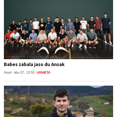
Babes zabala jaso du Ansak
Aiurri
abu 07, 13:55
URNIETA