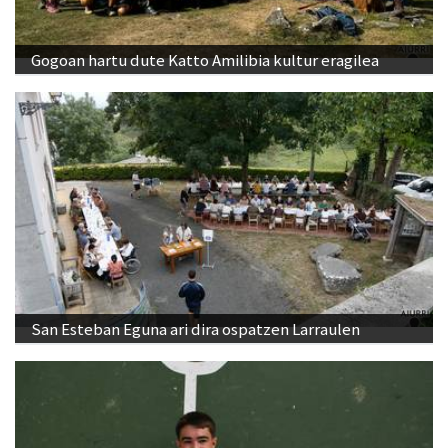
Gogoan hartu dute Katto Amilibia kultur eragilea
San Esteban Eguna ari dira ospatzen Larraulen