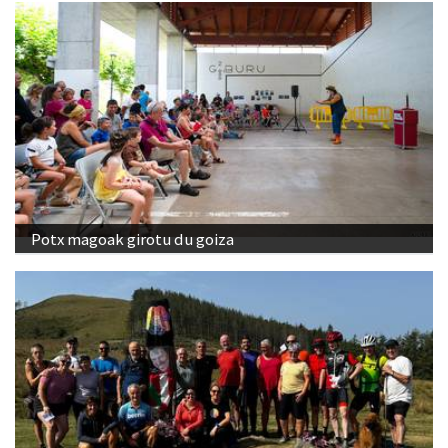
Potx magoak girotu du goiza