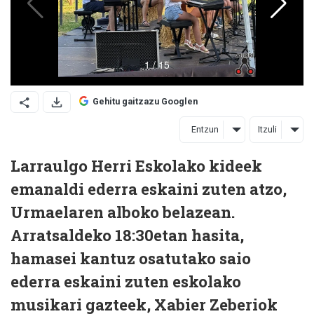
Gehitu gaitzazu Googlen
Entzun
Itzuli
Larraulgo Herri Eskolako kideek
emanaldi ederra eskaini zuten atzo,
Urmaelaren alboko belazean.
Arratsaldeko 18:30etan hasita,
hamasei kantuz osatutako saio
ederra eskaini zuten eskolako
musikari gazteek, Xabier Zeberiok