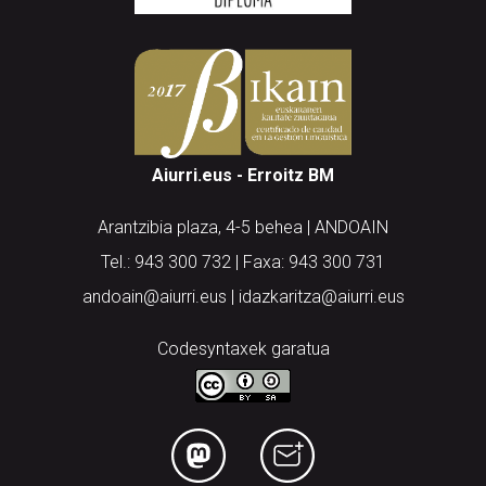
Aiurri.eus - Erroitz BM
Arantzibia plaza, 4-5 behea | ANDOAIN
Tel.: 943 300 732 | Faxa: 943 300 731
andoain@aiurri.eus | idazkaritza@aiurri.eus
Codesyntaxek garatua