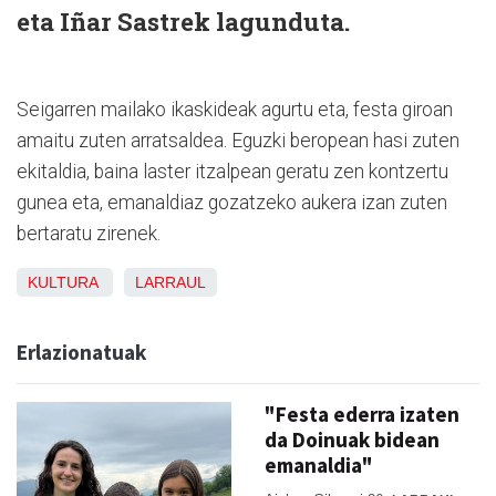
eta Iñar Sastrek lagunduta.
Seigarren mailako ikaskideak agurtu eta, festa giroan
amaitu zuten arratsaldea. Eguzki beropean hasi zuten
ekitaldia, baina laster itzalpean geratu zen kontzertu
gunea eta, emanaldiaz gozatzeko aukera izan zuten
bertaratu zirenek.
KULTURA
LARRAUL
Erlazionatuak
"Festa ederra izaten
da Doinuak bidean
emanaldia"