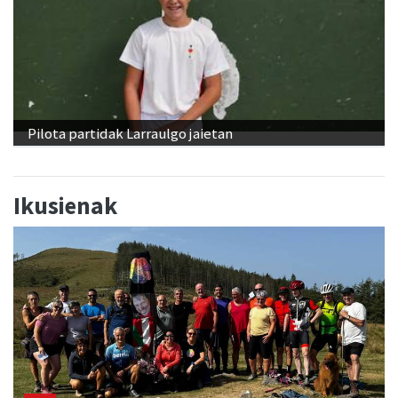
Pilota partidak Larraulgo jaietan
Ikusienak