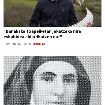
"Banakako Txapelketan jokatzeko nire
eskubidea aldarrikatzen dut"
Aiurri
abu 07, 12:00
URNIETA