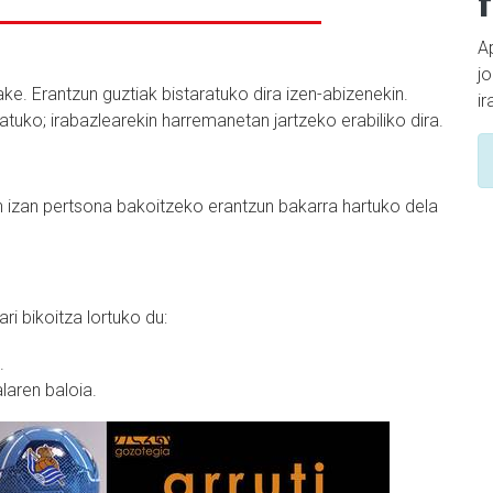
Ap
j
ke. Erantzun guztiak bistaratuko dira izen-abizenekin.
i
atuko; irabazlearekin harremanetan jartzeko erabiliko dira.
an izan pertsona bakoitzeko erantzun bakarra hartuko dela
i bikoitza lortuko du:
.
laren baloia.