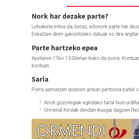
Nork har dezake parte?
Lehiaketa irekia da; beraz, edonork parte har deza
Eskatzen diren gainontzeko datuak ez dira argitar
Parte hartzeko epea
Apirilaren 17ko 13:00etan itxiko da porra. Kontu
kontuan.
Saria
Porra asmatzen dutenen artean pertsona batek sar
Arruti gozotegiak egindako tarta txuri-urdiña
Ormendi Kirolak dendan ikusgai dagoen Rea