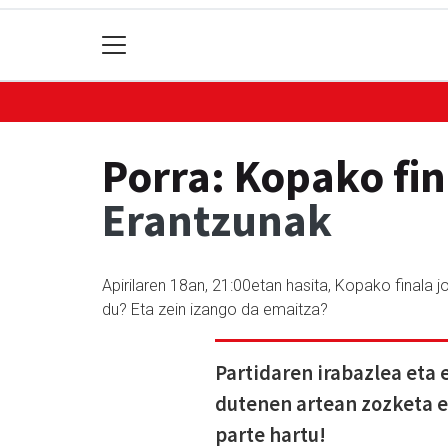
Porra: Kopako fi
Erantzunak
Apirilaren 18an, 21:00etan hasita, Kopako finala 
du? Eta zein izango da emaitza?
Partidaren irabazlea eta
dutenen artean zozketa e
parte hartu!