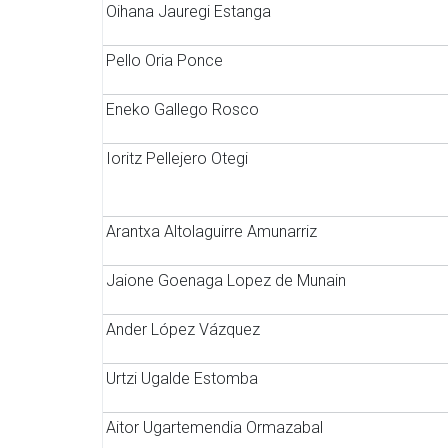
Oihana Jauregi Estanga
Pello Oria Ponce
Eneko Gallego Rosco
Ioritz Pellejero Otegi
Arantxa Altolaguirre Amunarriz
Jaione Goenaga Lopez de Munain
Ander López Vázquez
Urtzi Ugalde Estomba
Aitor Ugartemendia Ormazabal