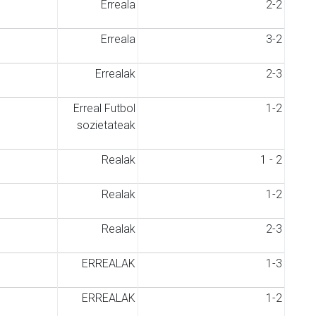
Erreala
2-2
Erreala
3-2
Errealak
2-3
Erreal Futbol
1-2
sozietateak
Realak
1 - 2
Realak
1-2
Realak
2-3
ERREALAK
1-3
ERREALAK
1-2