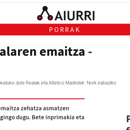
PORRAK
nalaren emaitza
-
jokatuko dute Realak eta Atletico Madridek. Nork irabaziko
 emaitza zehatza asmatzen
gingo dugu. Bete inprimakia eta