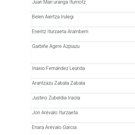
Juan Mari uranga Iturriotz
Belen Aiertza Irulegi
Eneritz Iturzaeta Aramberri
Garbiñe Agirre Azpiazu
Inaxio Fernández Leunda
Arantzazu Zabala Zabala
Justino Zubeldia Iraola
Jon Arévalo Iturzaeta
Enara Arévalo Garcia