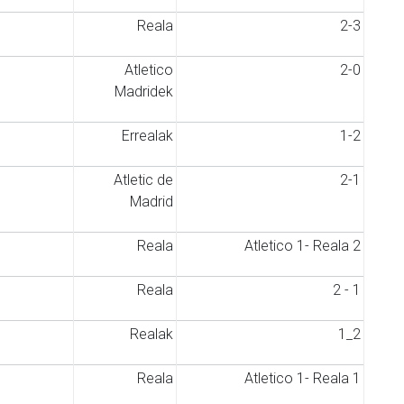
Reala
2-3
Atletico
2-0
Madridek
Errealak
1-2
Atletic de
2-1
Madrid
Reala
Atletico 1- Reala 2
Reala
2 - 1
Realak
1_2
Reala
Atletico 1- Reala 1