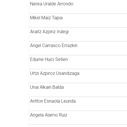
Nerea Uralde Arrondo
Mikel Maiz Tapia
Araitz Azpiriz Irulegi
Angel Carrasco Errazkin
Edurne Huici Setien
Urtzi Azpiroz Usandizaga
Unai Alkain Balda
Antton Esnaola Leunda
Angela Alamo Ruiz