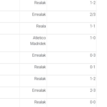
Realak
1-2
Errealak
2/3
Reala
1-1
Atletico
1-0
Madridek
Errealak
0-3
Realak
0-1
Realak
1-2
Errealak
2-3
Realak
0-0