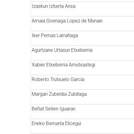
Izaskun Iztueta Ansa
Amaia Goenaga Lopez de Munain
Iker Pernas Larrañaga
Agurtzane Urtasun Etxeberria
Xabier Etxeberria Amutxastegi
Roberto Trutxuelo García
Margari Zubeldia Zubillaga
Beñat Setien Iguaran
Eneko Berrueta Elicegui