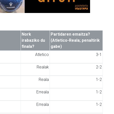
Nork
Partidaren emaitza?
irabaziko du
(Atletico-Reala; penaltirik
finala?
gabe)
Atletico
3-1
Realak
2-2
Reala
1-2
Erreala
1-2
Erreala
1-2