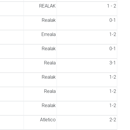
REALAK
1 - 2
Realak
0-1
Erreala
1-2
Realak
0-1
Reala
3-1
Realak
1-2
Reala
1-2
Realak
1-2
Atletico
2-2