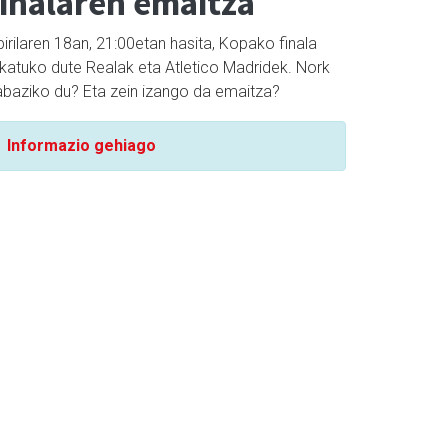
finalaren emaitza
irilaren 18an, 21:00etan hasita, Kopako finala
okatuko dute Realak eta Atletico Madridek. Nork
rabaziko du? Eta zein izango da emaitza?
Informazio gehiago