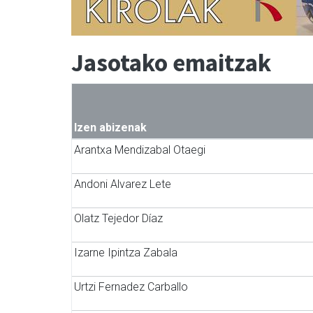
Jasotako emaitzak
Izen abizenak
Arantxa Mendizabal Otaegi
Andoni Alvarez Lete
Olatz Tejedor Díaz
Izarne Ipintza Zabala
Urtzi Fernadez Carballo