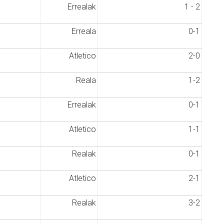
Errealak
1 - 2
Erreala
0-1
Atletico
2-0
Reala
1-2
Errealak
0-1
Atletico
1-1
Realak
0-1
Atletico
2-1
Realak
3-2