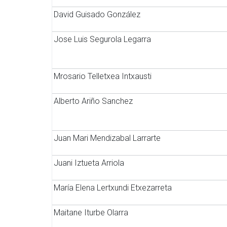
David Guisado González
Jose Luis Segurola Legarra
Mrosario Telletxea Intxausti
Alberto Ariño Sanchez
Juan Mari Mendizabal Larrarte
Juani Iztueta Arriola
María Elena Lertxundi Etxezarreta
Maitane Iturbe Olarra