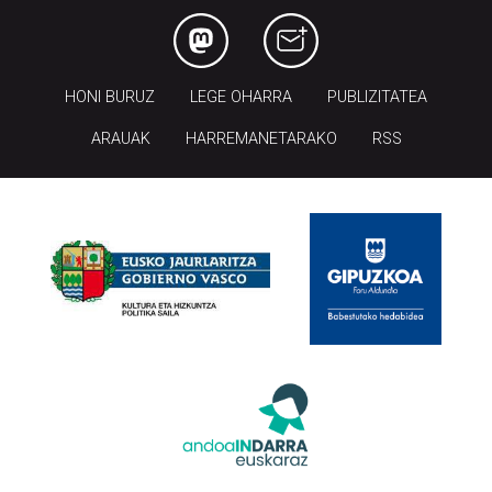
HONI BURUZ
LEGE OHARRA
PUBLIZITATEA
ARAUAK
HARREMANETARAKO
RSS