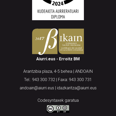
Aiurri.eus - Erroitz BM
Arantzibia plaza, 4-5 behea | ANDOAIN
Tel.: 943 300 732 | Faxa: 943 300 731
andoain@aiurri.eus | idazkaritza@aiurri.eus
Codesyntaxek garatua