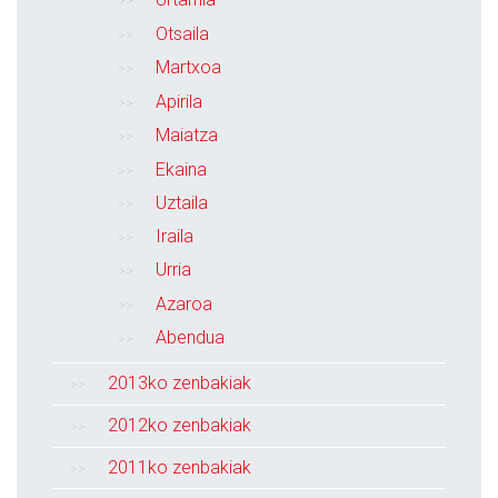
Urtarrila
Otsaila
Martxoa
Apirila
Maiatza
Ekaina
Uztaila
Iraila
Urria
Azaroa
Abendua
2013ko zenbakiak
2012ko zenbakiak
2011ko zenbakiak