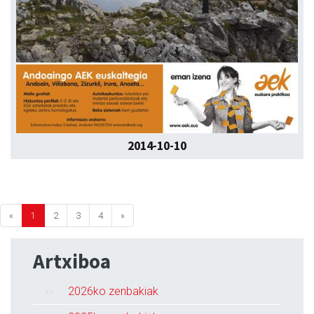
2014-10-10
«
1
2
3
4
»
Artxiboa
2026ko zenbakiak