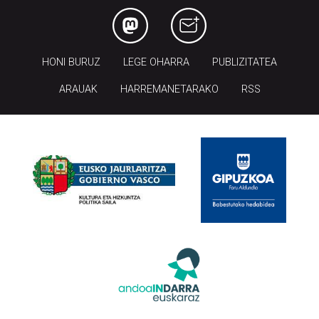
HONI BURUZ
LEGE OHARRA
PUBLIZITATEA
ARAUAK
HARREMANETARAKO
RSS