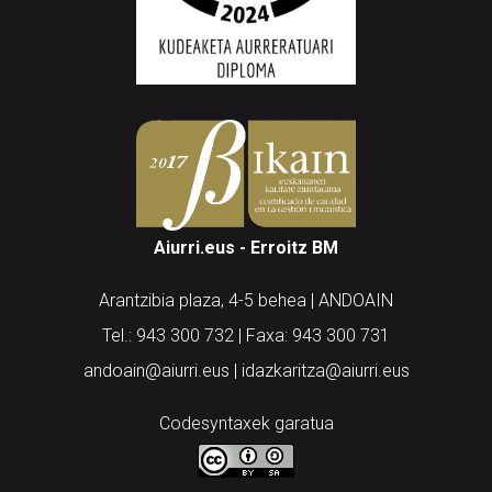
Aiurri.eus - Erroitz BM
Arantzibia plaza, 4-5 behea | ANDOAIN
Tel.: 943 300 732 | Faxa: 943 300 731
andoain@aiurri.eus | idazkaritza@aiurri.eus
Codesyntaxek garatua