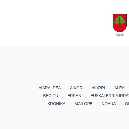
AIARALDEA
AIKOR
AIURRI
ALEA
BEGITU
ERRAN
EUSKALERRIA IRRA
KRONIKA
MAILOPE
NOAUA
O