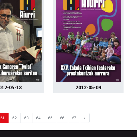
012-05-18
2012-05-04
61
62
63
64
65
66
67
»