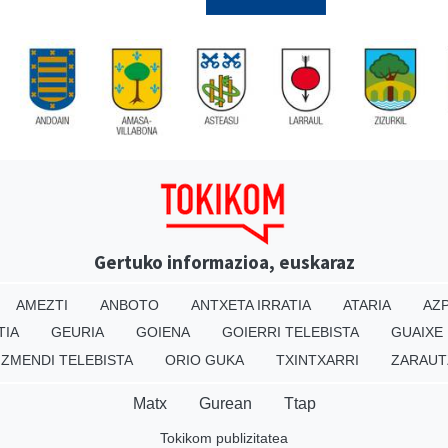
Gertuko informazioa, euskaraz
AMEZTI
ANBOTO
ANTXETA IRRATIA
ATARIA
AZP
TIA
GEURIA
GOIENA
GOIERRI TELEBISTA
GUAIXE
IZMENDI TELEBISTA
ORIO GUKA
TXINTXARRI
ZARAUT
Matx
Gurean
Ttap
Tokikom publizitatea