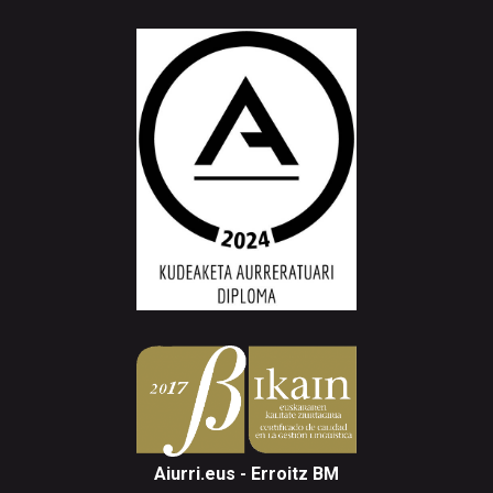
Aiurri.eus - Erroitz BM