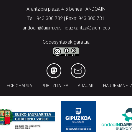
Arantzibia plaza, 4-5 behea | ANDOAIN
Tel.: 943 300 732 | Faxa: 943 300 731
andoain@aiurri.eus | idazkaritza@aiurri.eus
Codesyntaxek garatua
LEGE OHARRA
PUBLIZITATEA
ARAUAK
HARREMANET