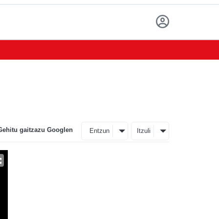
Gehitu gaitzazu Googlen
Entzun
Itzuli