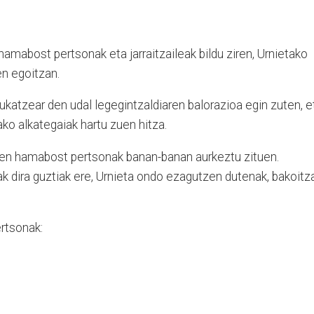
amabost pertsonak eta jarraitzaileak bildu ziren, Urnietako
en egoitzan.
 bukatzear den udal legegintzaldiaren balorazioa egin zuten, e
ko alkategaiak hartu zuen hitza.
en hamabost pertsonak banan-banan aurkeztu zituen.
rak dira guztiak ere, Urnieta ondo ezagutzen dutenak, bakoitz
rtsonak: