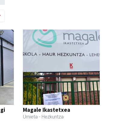
egi
Magale Ikastetxea
Urnieta
- Hezkuntza