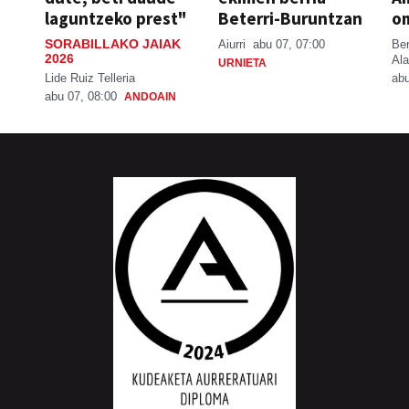
laguntzeko prest"
Beterri-Buruntzan
o
SORABILLAKO JAIAK
Aiurri
abu 07, 07:00
Be
2026
Ala
URNIETA
Lide Ruiz Telleria
abu
abu 07, 08:00
ANDOAIN