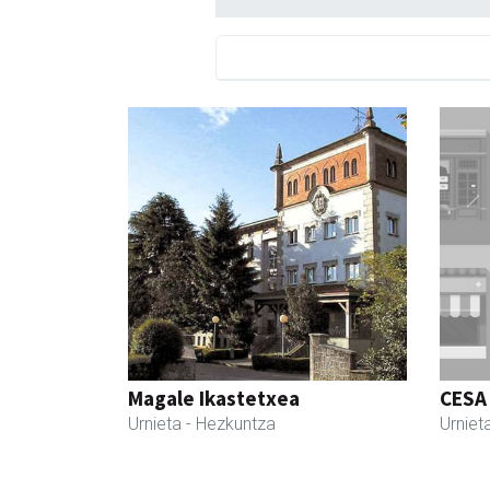
Magale Ikastetxea
CESA
Urnieta
- Hezkuntza
Urniet