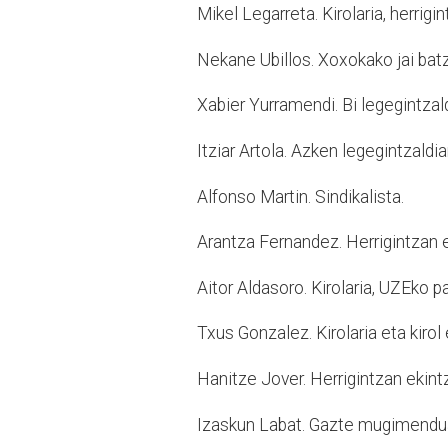
Mikel Legarreta. Kirolaria, herrigi
Nekane Ubillos. Xoxokako jai bat
Xabier Yurramendi. Bi legegintzal
Itziar Artola. Azken legegintzaldi
Alfonso Martin. Sindikalista.
Arantza Fernandez. Herrigintzan e
Aitor Aldasoro. Kirolaria, UZEko p
Txus Gonzalez. Kirolaria eta kirol 
Hanitze Jover. Herrigintzan ekintz
Izaskun Labat. Gazte mugimenduan