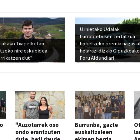
Urnietako Udalak
Lurraldebusen zerbitzua
nakako Txapelketan
hobetzeko premia nagusia
atzeko nire eskubidea
helarazi dizkio Gipuzkoako
rrikatzen dut"
Foru Aldundiari
so
"Auzotarrek oso
Burrunba, gazte
Ot
ondo erantzuten
euskaltzaleen
la
dute, beti daude
ekimen berria
A