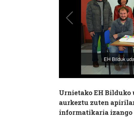
Urnietako EH Bilduko
aurkeztu zuten apirila
informatikaria izango