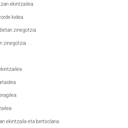
ntzan ekintzailea.
zorde kidea.
dietan zinegotzia.
an zinegotzia.
kintzailea.
artaidea.
eragilea.
ailea.
 ekintzaila eta bertsolaria.