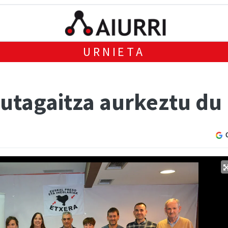
URNIETA
autagaitza aurkeztu du