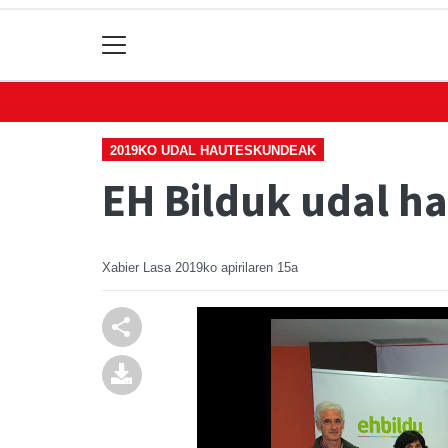
2019KO UDAL HAUTESKUNDEAK
EH Bilduk udal h
Xabier Lasa
2019ko apirilaren 15a