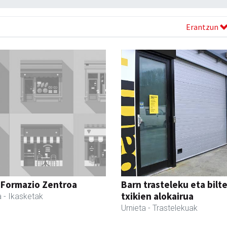
Erantzun
 Formazio Zentroa
Barn trasteleku eta bilt
txikien alokairua
a
- Ikasketak
Urnieta
- Trastelekuak