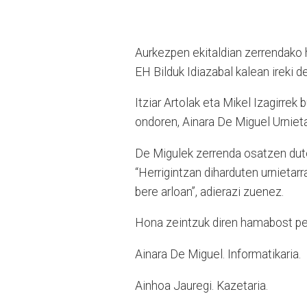
Aurkezpen ekitaldian zerrendako h
EH Bilduk Idiazabal kalean ireki d
Itziar Artolak eta Mikel Izagirrek
ondoren, Ainara De Miguel Urnieta
De Migulek zerrenda osatzen dut
“Herrigintzan diharduten urnietar
bere arloan”, adierazi zuenez.
Hona zeintzuk diren hamabost pe
Ainara De Miguel. Informatikaria.
Ainhoa Jauregi. Kazetaria.