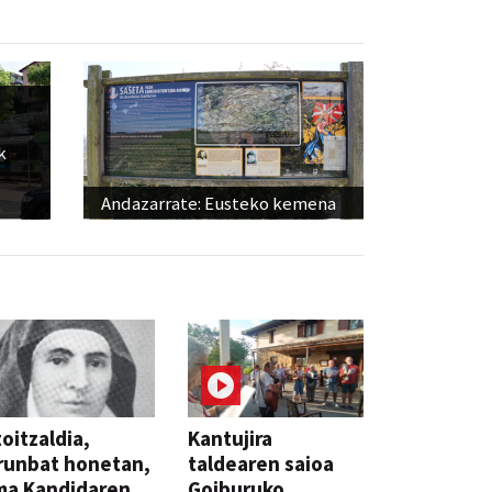
k
Andazarrate: Eusteko kemena
oitzaldia,
Kantujira
runbat honetan,
taldearen saioa
ma Kandidaren
Goiburuko