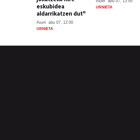
Aiurri
abu 07, 13:55
eskubidea
URNIETA
aldarrikatzen dut"
Aiurri
abu 07, 12:00
URNIETA