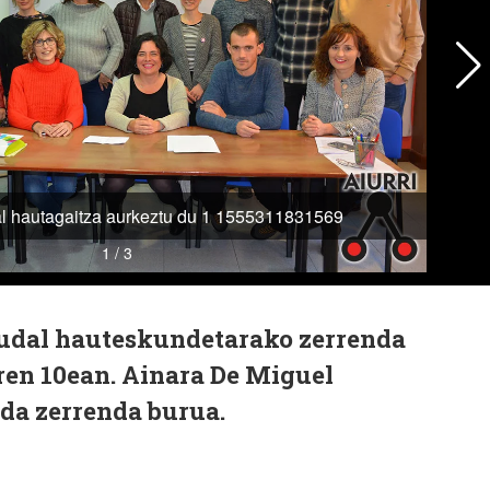
 udal hauteskundetarako zerrenda
ren 10ean. Ainara De Miguel
 da zerrenda burua.