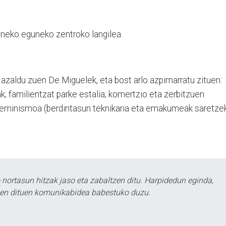
neko eguneko zentroko langilea.
azaldu zuen De Miguelek, eta bost arlo azpimarratu zituen:
k; familientzat parke estalia; komertzio eta zerbitzuen
, feminismoa (berdintasun teknikaria eta emakumeak saretze
ortasun hitzak jaso eta zabaltzen ditu. Harpidedun eginda,
tzen dituen komunikabidea babestuko duzu.