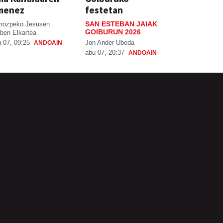
menez
festetan
SAN ESTEBAN JAIAK
rrozpeko Jesusen
GOIBURUN 2026
ben Elkartea
Jon Ander Ubeda
 07, 09:25
ANDOAIN
abu 07, 20:37
ANDOAIN