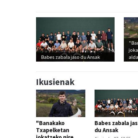
"Ba
jok
Babes zabala jaso du Ansak
alda
Ikusienak
"Banakako
Babes zabala ja
Txapelketan
du Ansak
jokatzeko nire