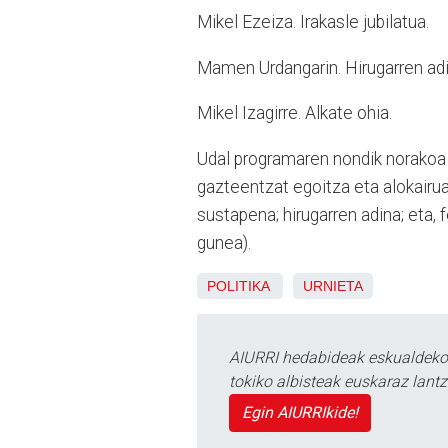
Mikel Ezeiza. Irakasle jubilatua.
Mamen Urdangarin. Hirugarren adi
Mikel Izagirre. Alkate ohia.
Udal programaren nondik norakoa 
gazteentzat egoitza eta alokairua
sustapena; hirugarren adina; eta
gunea).
POLITIKA
URNIETA
AIURRI hedabideak eskualdeko n
tokiko albisteak euskaraz lan
Egin AIURRIkide!