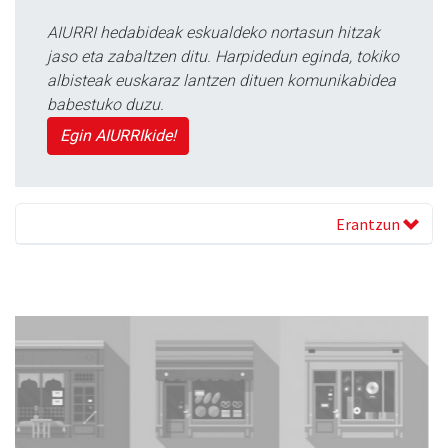
AIURRI hedabideak eskualdeko nortasun hitzak
jaso eta zabaltzen ditu. Harpidedun eginda, tokiko
albisteak euskaraz lantzen dituen komunikabidea
babestuko duzu.
Egin AIURRIkide!
Erantzun