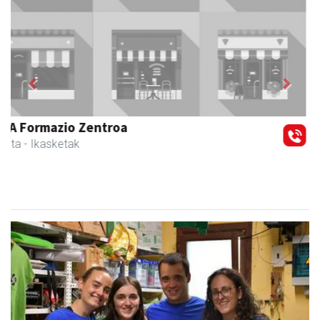
Previous
Next
Magale Ikastetxea
Urnieta
- Hezkuntza