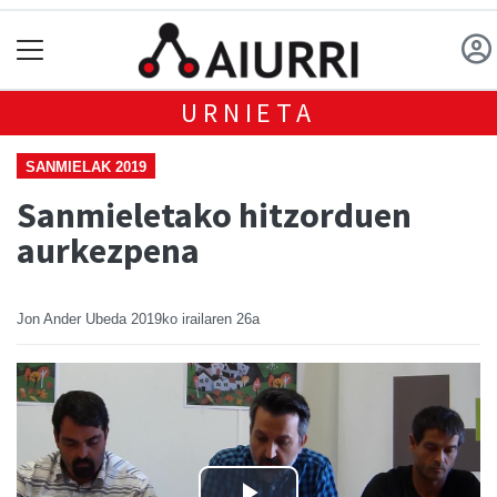
URNIETA
SANMIELAK 2019
Sanmieletako hitzorduen
aurkezpena
Jon Ander Ubeda
2019ko irailaren 26a