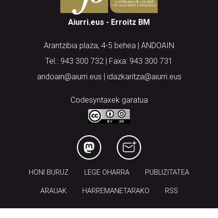
Aiurri.eus - Erroitz BM
Arantzibia plaza, 4-5 behea | ANDOAIN
Tel.: 943 300 732 | Faxa: 943 300 731
andoain@aiurri.eus | idazkaritza@aiurri.eus
Codesyntaxek garatua
HONI BURUZ
LEGE OHARRA
PUBLIZITATEA
ARAUAK
HARREMANETARAKO
RSS