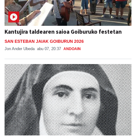
Kantujira taldearen saioa Goiburuko festetan
SAN ESTEBAN JAIAK GOIBURUN 2026
Jon Ander Ubeda
abu 07, 20:37
ANDOAIN
Otoitzaldia, larunbat honetan, Ama Kandidaren
omenez