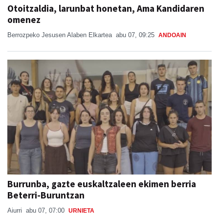
Berrozpeko Jesusen Alaben Elkartea
abu 07, 09:25
ANDOAIN
Burrunba, gazte euskaltzaleen ekimen berria
Beterri-Buruntzan
Aiurri
abu 07, 07:00
URNIETA