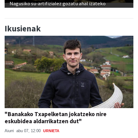
Ikusienak
"Banakako Txapelketan jokatzeko nire
eskubidea aldarrikatzen dut"
Aiurri
abu 07, 12:00
URNIETA