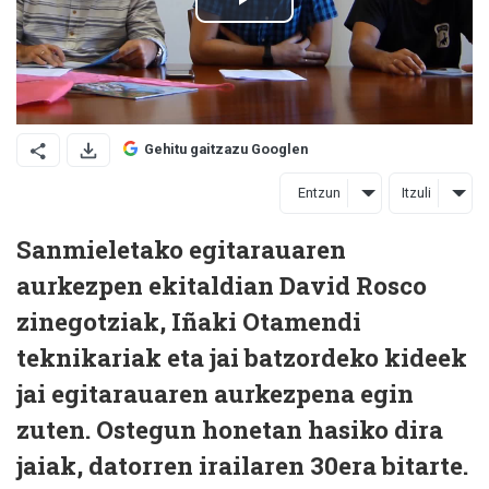
Gehitu gaitzazu Googlen
Entzun
Itzuli
Sanmieletako egitarauaren
aurkezpen ekitaldian David Rosco
zinegotziak, Iñaki Otamendi
teknikariak eta jai batzordeko kideek
jai egitarauaren aurkezpena egin
zuten. Ostegun honetan hasiko dira
jaiak, datorren irailaren 30era bitarte.