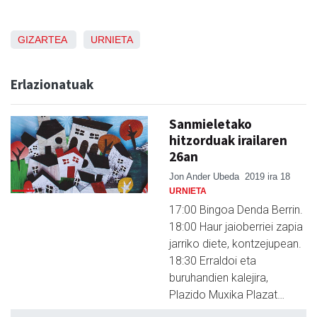
GIZARTEA
URNIETA
Erlazionatuak
Sanmieletako
hitzorduak irailaren
26an
Jon Ander Ubeda
2019 ira 18
URNIETA
17:00 Bingoa Denda Berrin.
18:00 Haur jaioberriei zapia
jarriko diete, kontzejupean.
18:30 Erraldoi eta
buruhandien kalejira,
Plazido Muxika Plazat…