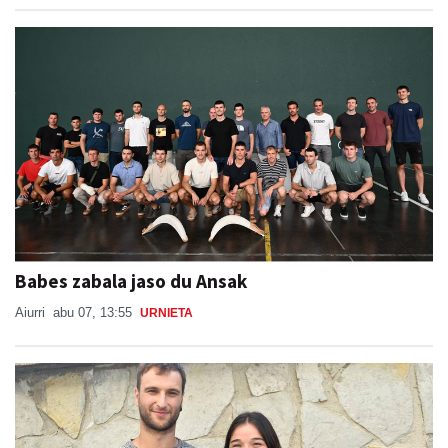
Babes zabala jaso du Ansak
Aiurri
abu 07, 13:55
URNIETA