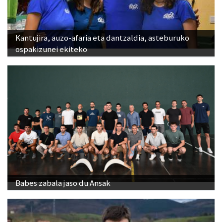
Kantujira, auzo-afaria eta dantzaldia, asteburuko
ospakizunei ekiteko
Babes zabala jaso du Ansak