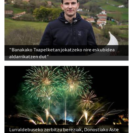
"Banakako Txapelketan jokatzeko nire eskubidea
aldarrikatzen dut"
Lurraldebuseko zerbitzu bereziak, Donostiako Aste
Nagusiko su-artifizialez gozatu ahal izateko