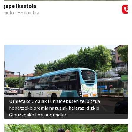
Magale Ikastetxea
Urnieta
- Hezkuntza
Urnietako Udalak Lurraldebusen zerbitzua
hobetzeko premia nagusiak helarazi dizkio
Gipuzkoako Foru Aldundiari