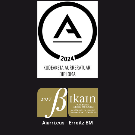
Aiurri.eus - Erroitz BM