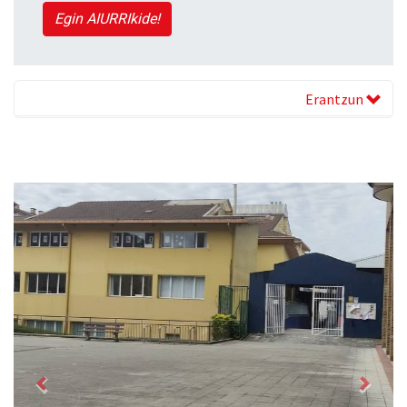
Egin AIURRIkide!
Erantzun
Previous
Next