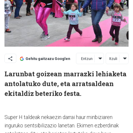
Entzun
Itzuli
Gehitu gaitzazu Googlen
Larunbat goizean marrazki lehiaketa
antolatuko dute, eta arratsaldean
ekitaldiz beteriko festa.
Super H taldeak nekaezin darrai haur minbiziaren
inguruko sentsibilizazio lanetan. Ekimen ezberdinak