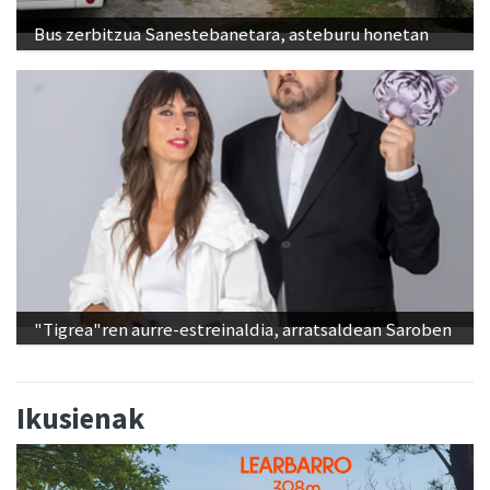
Bus zerbitzua Sanestebanetara, asteburu honetan
"Tigrea"ren aurre-estreinaldia, arratsaldean Saroben
Ikusienak