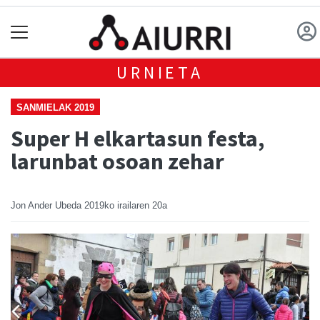
URNIETA
SANMIELAK 2019
Super H elkartasun festa,
larunbat osoan zehar
Jon Ander Ubeda
2019ko irailaren 20a