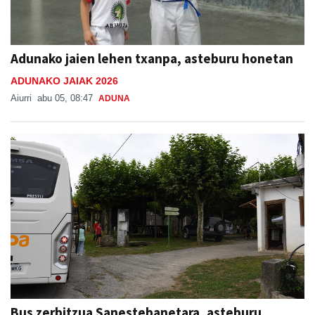
Adunako jaien lehen txanpa, asteburu honetan
ADUNAKO JAIAK 2026
Aiurri
abu 05, 08:47
ADUNA
Bus zerbitzua Sanestebanetara, asteburu