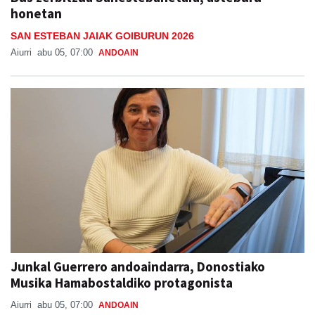
honetan
SAN ESTEBAN JAIAK GOIBURUN 2026
Aiurri
abu 05, 07:00
ANDOAIN
Junkal Guerrero andoaindarra, Donostiako
Musika Hamabostaldiko protagonista
Aiurri
abu 05, 07:00
ANDOAIN