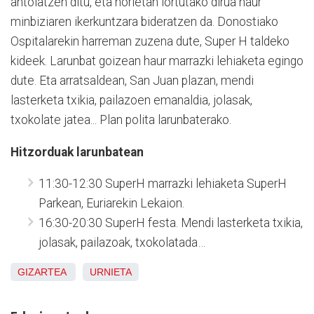
antolatzen ditu, eta horietan lortutako dirua haur
minbiziaren ikerkuntzara bideratzen da. Donostiako
Ospitalarekin harreman zuzena dute, Super H taldeko
kideek. Larunbat goizean haur marrazki lehiaketa egingo
dute. Eta arratsaldean, San Juan plazan, mendi
lasterketa txikia, pailazoen emanaldia, jolasak,
txokolate jatea... Plan polita larunbaterako.
Hitzorduak larunbatean
11:30-12:30
SuperH marrazki lehiaketa SuperH
Parkean, Euriarekin Lekaion.
16:30-20:30
SuperH festa. Mendi lasterketa txikia,
jolasak, pailazoak, txokolatada…
GIZARTEA
URNIETA