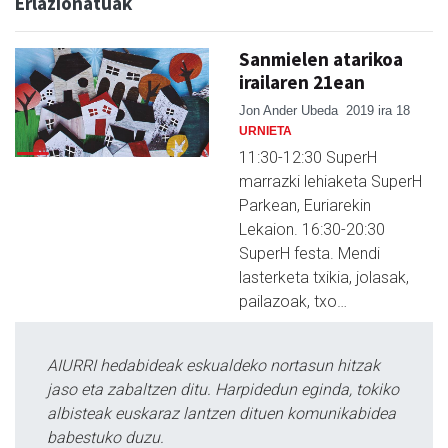
Erlazionatuak
Sanmielen atarikoa
irailaren 21ean
Jon Ander Ubeda
2019 ira 18
URNIETA
11:30-12:30 SuperH
marrazki lehiaketa SuperH
Parkean, Euriarekin
Lekaion. 16:30-20:30
SuperH festa. Mendi
lasterketa txikia, jolasak,
pailazoak, txo…
AIURRI hedabideak eskualdeko nortasun hitzak
jaso eta zabaltzen ditu. Harpidedun eginda, tokiko
albisteak euskaraz lantzen dituen komunikabidea
babestuko duzu.