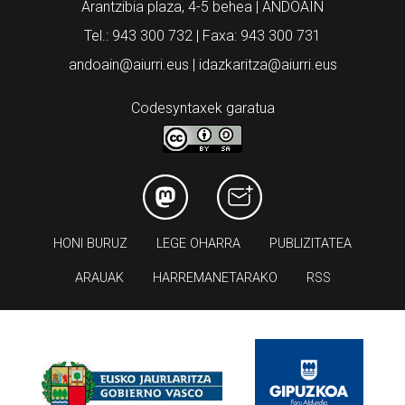
Arantzibia plaza, 4-5 behea | ANDOAIN
Tel.: 943 300 732 | Faxa: 943 300 731
andoain@aiurri.eus | idazkaritza@aiurri.eus
Codesyntaxek garatua
HONI BURUZ
LEGE OHARRA
PUBLIZITATEA
ARAUAK
HARREMANETARAKO
RSS