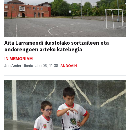
Aita Larramendi ikastolako sortzaileen eta
ondorengoen arteko katebegia
IN MEMORIAM
Jon Ander Ubeda
abu 06, 11:38
ANDOAIN