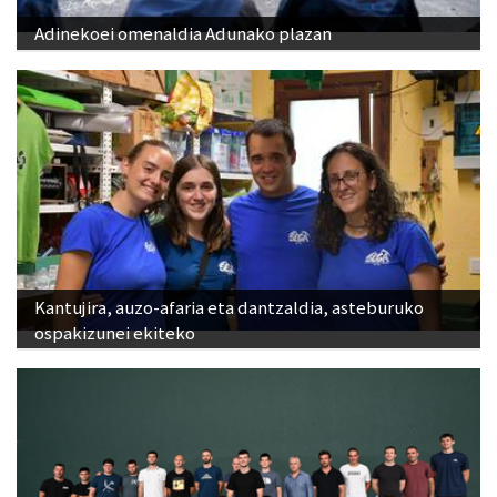
Kantujira, auzo-afaria eta dantzaldia, asteburuko
ospakizunei ekiteko