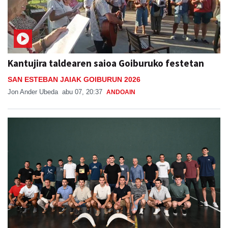
Kantujira taldearen saioa Goiburuko festetan
SAN ESTEBAN JAIAK GOIBURUN 2026
Jon Ander Ubeda
abu 07, 20:37
ANDOAIN
Babes zabala jaso du Ansak