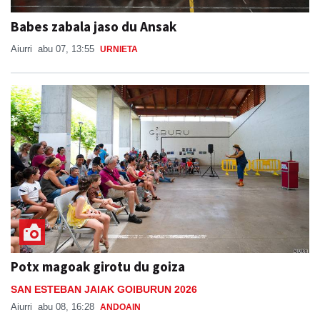
Aiurri
abu 07, 13:55
URNIETA
Potx magoak girotu du goiza
SAN ESTEBAN JAIAK GOIBURUN 2026
Aiurri
abu 08, 16:28
ANDOAIN