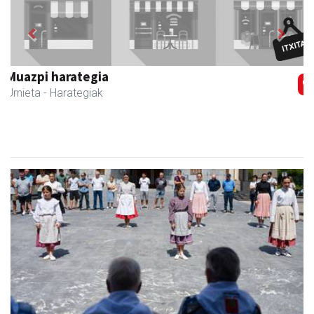
Previous
Next
Urnietako AEK euskaltegia
Urnieta
- Euskaltegiak
Adinekoei omenaldia Adunako plazan