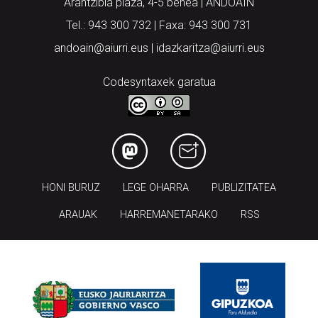
andoain@aiurri.eus | idazkaritza@aiurri.eus
Codesyntaxek garatua
HONI BURUZ
LEGE OHARRA
PUBLIZITATEA
ARAUAK
HARREMANETARAKO
RSS