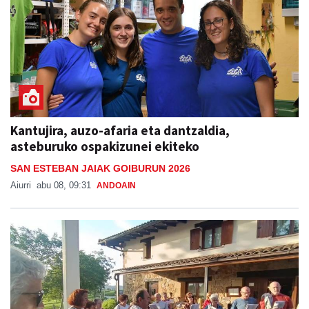
Kantujira, auzo-afaria eta dantzaldia,
asteburuko ospakizunei ekiteko
SAN ESTEBAN JAIAK GOIBURUN 2026
Aiurri
abu 08, 09:31
ANDOAIN