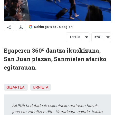
Gehitu gaitzazu Googlen
Entzun
Itzuli
Egaperen 360º dantza ikuskizuna,
San Juan plazan, Sanmielen atariko
egitarauan.
GIZARTEA
URNIETA
AIURRI hedabideak eskualdeko nortasun hitzak
jaso eta zabaltzen ditu. Harpidedun eginda, tokiko