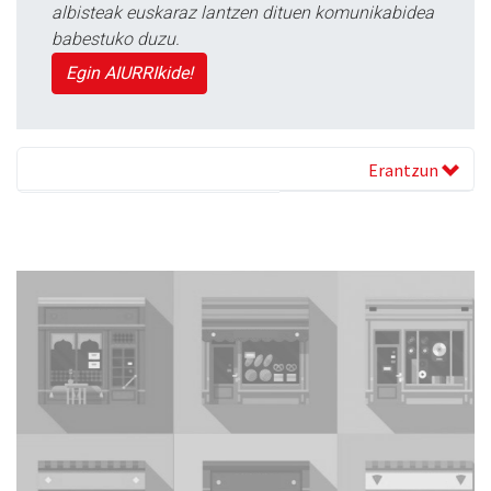
albisteak euskaraz lantzen dituen komunikabidea
babestuko duzu.
Egin AIURRIkide!
Erantzun