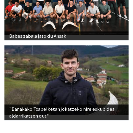
Babes zabala jaso du Ansak
"Banakako Txapelketan jokatzeko nire eskubidea
aldarrikatzen dut"
Ikusienak