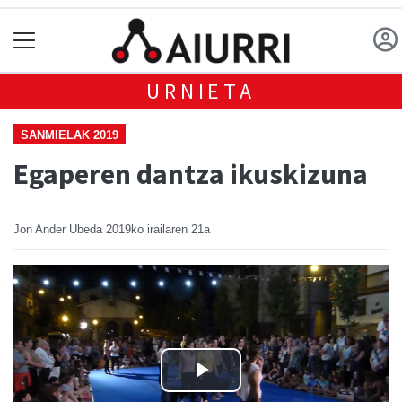
URNIETA
SANMIELAK 2019
Egaperen dantza ikuskizuna
Jon Ander Ubeda
2019ko irailaren 21a