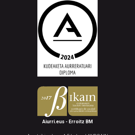
Aiurri.eus - Erroitz BM
Arantzibia plaza, 4-5 behea | ANDOAIN
Tel.: 943 300 732 | Faxa: 943 300 731