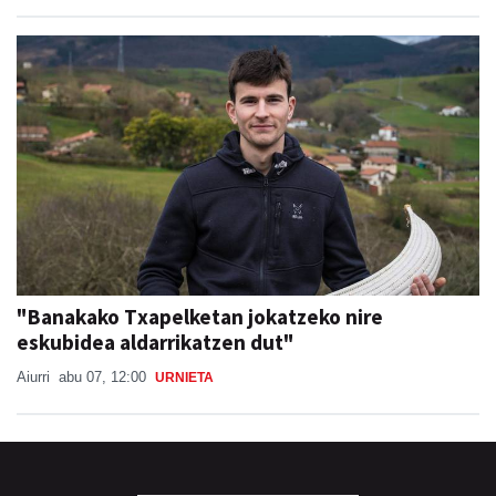
"Banakako Txapelketan jokatzeko nire
eskubidea aldarrikatzen dut"
Aiurri
abu 07, 12:00
URNIETA