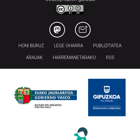
HONI BURUZ
LEGE OHARRA
PUBLIZITATEA
ARAUAK
HARREMANETARAKO
RSS