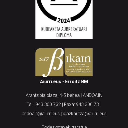
Aiurri.eus - Erroitz BM
Arantzibia plaza, 4-5 behea | ANDOAIN
Tel.: 943 300 732 | Faxa: 943 300 731
andoain@aiurri.eus | idazkaritza@aiurri.eus
Codesyntaxek garatua