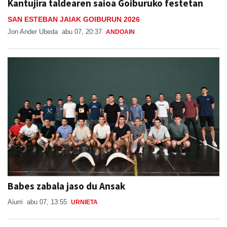
Kantujira taldearen saioa Goiburuko festetan
SAN ESTEBAN JAIAK GOIBURUN 2026
Jon Ander Ubeda
abu 07, 20:37
ANDOAIN
Babes zabala jaso du Ansak
Aiurri
abu 07, 13:55
URNIETA