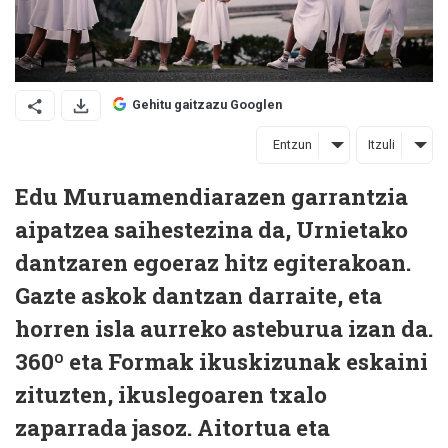
Gehitu gaitzazu Googlen
Entzun
Itzuli
Edu Muruamendiarazen garrantzia
aipatzea saihestezina da, Urnietako
dantzaren egoeraz hitz egiterakoan.
Gazte askok dantzan darraite, eta
horren isla aurreko asteburua izan da.
360º eta Formak ikuskizunak eskaini
zituzten, ikuslegoaren txalo
zaparrada jasoz. Aitortua eta