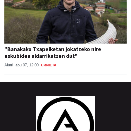
"Banakako Txapelketan jokatzeko nire
eskubidea aldarrikatzen dut"
Aiurri
abu 07, 12:00
URNIETA