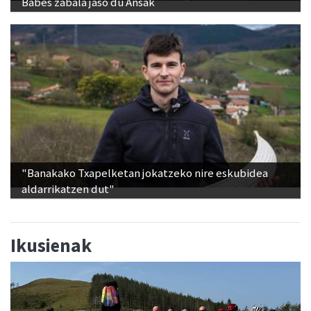
Babes zabala jaso du Ansak
"Banakako Txapelketan jokatzeko nire eskubidea
aldarrikatzen dut"
Ikusienak