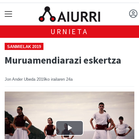
URNIETA
SANMIELAK 2019
Muruamendiarazi eskertza
Jon Ander Ubeda
2019ko irailaren 24a