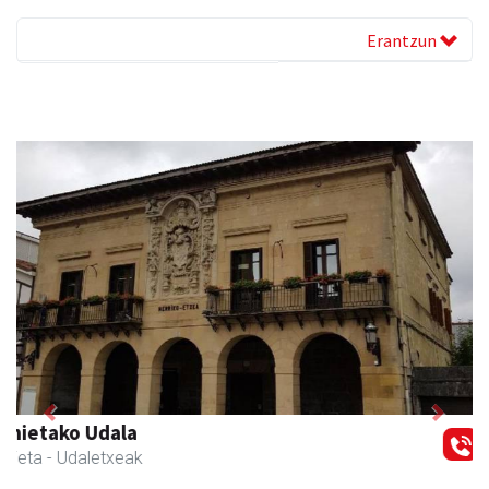
Erantzun
Previous
Next
Muazpi harategia