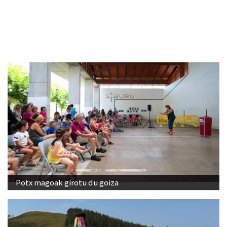
Urnieta
- Harategiak
Potx magoak girotu du goiza