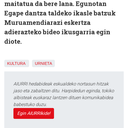
maitatua da bere lana. Egunotan
Egape dantza taldeko ikasle batzuk
Muruamendiarazi eskertza
adierazteko bideo ikusgarria egin
diote.
KULTURA
URNIETA
AIURRI hedabideak eskualdeko nortasun hitzak
jaso eta zabaltzen ditu. Harpidedun eginda, tokiko
albisteak euskaraz lantzen dituen komunikabidea
babestuko duzu.
Egin AIURRIkide!