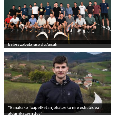
Babes zabala jaso du Ansak
"Banakako Txapelketan jokatzeko nire eskubidea
aldarrikatzen dut"