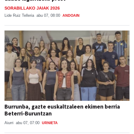
SORABILLAKO JAIAK 2026
Lide Ruiz Telleria
abu 07, 08:00
ANDOAIN
Burrunba, gazte euskaltzaleen ekimen berria
Beterri-Buruntzan
Aiurri
abu 07, 07:00
URNIETA