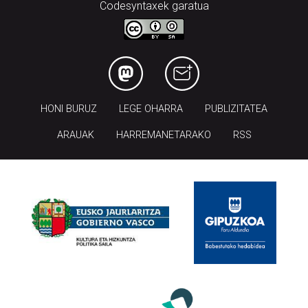
Codesyntaxek garatua
HONI BURUZ
LEGE OHARRA
PUBLIZITATEA
ARAUAK
HARREMANETARAKO
RSS