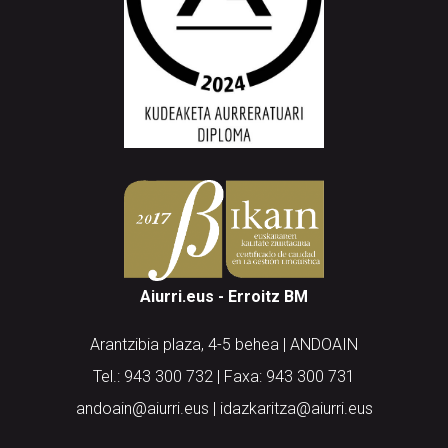
Aiurri.eus - Erroitz BM
Arantzibia plaza, 4-5 behea | ANDOAIN
Tel.: 943 300 732 | Faxa: 943 300 731
andoain@aiurri.eus | idazkaritza@aiurri.eus