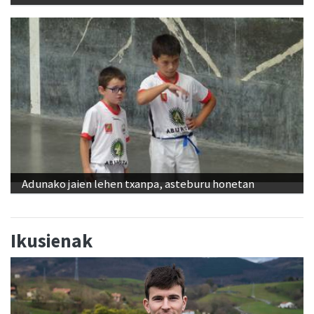
Adunako jaien lehen txanpa, asteburu honetan
Ikusienak