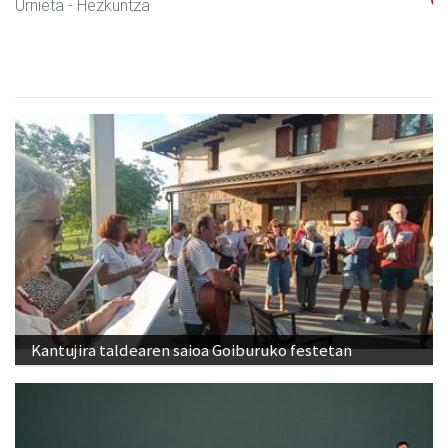
Urnieta
- Trastelekuak
Kantujira taldearen saioa Goiburuko festetan