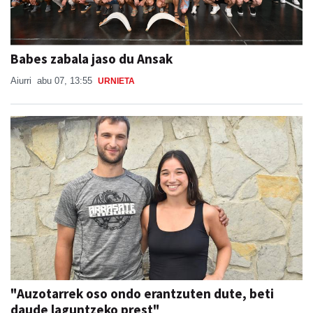
Babes zabala jaso du Ansak
Aiurri
abu 07, 13:55
URNIETA
"Auzotarrek oso ondo erantzuten dute, beti
daude laguntzeko prest"