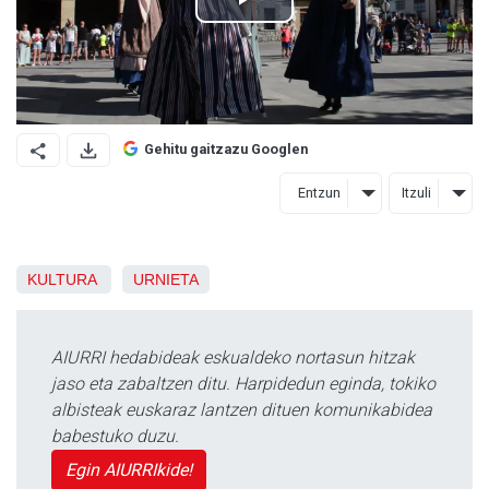
Gehitu gaitzazu Googlen
Entzun
Itzuli
KULTURA
URNIETA
AIURRI hedabideak eskualdeko nortasun hitzak
jaso eta zabaltzen ditu. Harpidedun eginda, tokiko
albisteak euskaraz lantzen dituen komunikabidea
babestuko duzu.
Egin AIURRIkide!