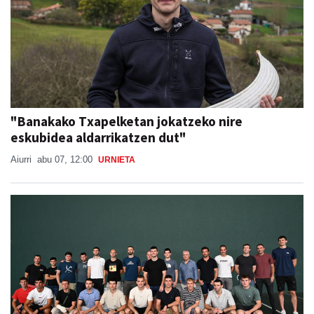
"Banakako Txapelketan jokatzeko nire
eskubidea aldarrikatzen dut"
Aiurri
abu 07, 12:00
URNIETA