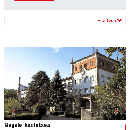
Erantzun
Previous
Next
Barn trasteleku eta biltegi txikien alokairua