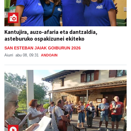
Kantujira, auzo-afaria eta dantzaldia,
asteburuko ospakizunei ekiteko
SAN ESTEBAN JAIAK GOIBURUN 2026
Aiurri
abu 08, 09:31
ANDOAIN