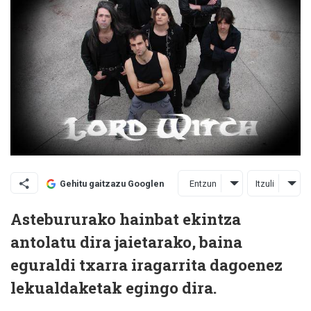
Entzun
Itzuli
Gehitu gaitzazu Googlen
Astebururako hainbat ekintza
antolatu dira jaietarako, baina
eguraldi txarra iragarrita dagoenez
lekualdaketak egingo dira.