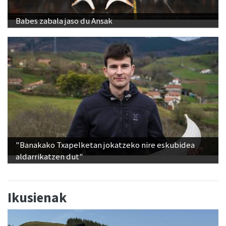
Babes zabala jaso du Ansak
"Banakako Txapelketan jokatzeko nire eskubidea
aldarrikatzen dut"
Ikusienak