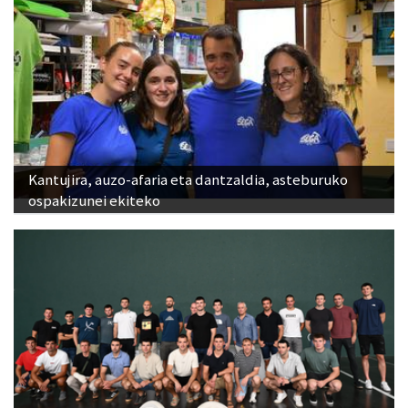
Kantujira, auzo-afaria eta dantzaldia, asteburuko
ospakizunei ekiteko