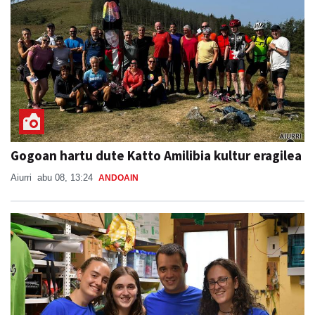
Gogoan hartu dute Katto Amilibia kultur eragilea
Aiurri
abu 08, 13:24
ANDOAIN