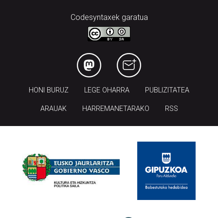
Codesyntaxek garatua
HONI BURUZ
LEGE OHARRA
PUBLIZITATEA
ARAUAK
HARREMANETARAKO
RSS