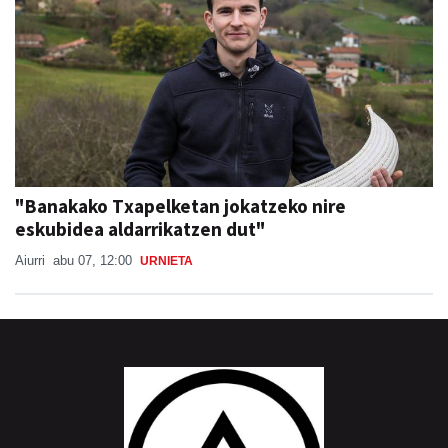
"Banakako Txapelketan jokatzeko nire
eskubidea aldarrikatzen dut"
Aiurri
abu 07, 12:00
URNIETA