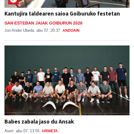
Kantujira taldearen saioa Goiburuko festetan
SAN ESTEBAN JAIAK GOIBURUN 2026
Jon Ander Ubeda
abu 07, 20:37
ANDOAIN
Babes zabala jaso du Ansak
Aiurri
abu 07, 13:55
URNIETA