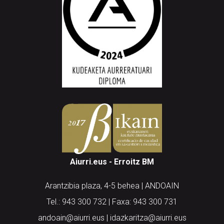
Aiurri.eus - Erroitz BM
Arantzibia plaza, 4-5 behea | ANDOAIN
Tel.: 943 300 732 | Faxa: 943 300 731
andoain@aiurri.eus | idazkaritza@aiurri.eus