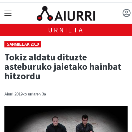
URNIETA
SANMIELAK 2019
Tokiz aldatu dituzte
asteburuko jaietako hainbat
hitzordu
Aiurri
2019ko urriaren 3a