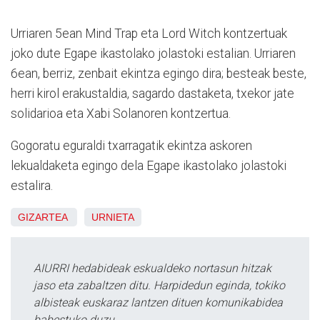
Urriaren 5ean Mind Trap eta Lord Witch kontzertuak
joko dute Egape ikastolako jolastoki estalian. Urriaren
6ean, berriz, zenbait ekintza egingo dira; besteak beste,
herri kirol erakustaldia, sagardo dastaketa, txekor jate
solidarioa eta Xabi Solanoren kontzertua.
Gogoratu eguraldi txarragatik ekintza askoren
lekualdaketa egingo dela Egape ikastolako jolastoki
estalira.
GIZARTEA
URNIETA
AIURRI hedabideak eskualdeko nortasun hitzak
jaso eta zabaltzen ditu. Harpidedun eginda, tokiko
albisteak euskaraz lantzen dituen komunikabidea
babestuko duzu.