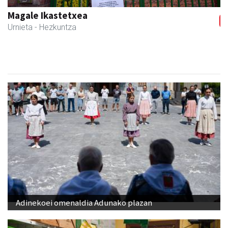
Magale Ikastetxea
Urnieta
- Hezkuntza
Adinekoei omenaldia Adunako plazan