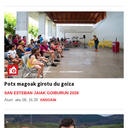
Potx magoak girotu du goiza
SAN ESTEBAN JAIAK GOIBURUN 2026
Aiurri
abu 08, 16:28
ANDOAIN