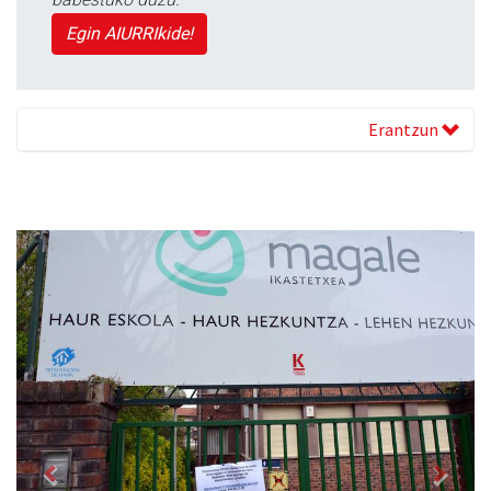
Egin AIURRIkide!
Erantzun
Previous
Next